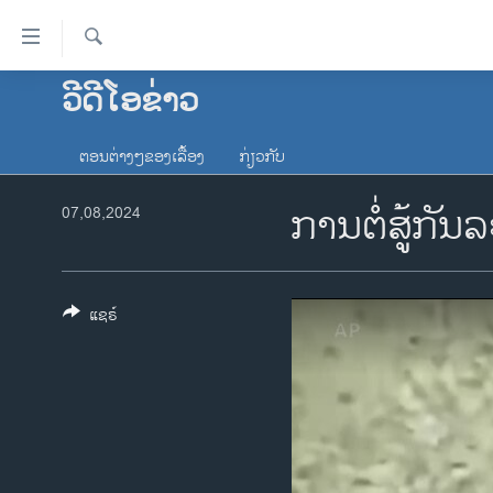
ລິ້ງ
ສຳຫລັບ
ເຂົ້າ
ຄົ້ນຫາ
ວີດີໂອຂ່າວ
ໂຮມເພຈ
ຫາ
ລາວ
ຂ້າມ
ຕອນຕ່າງໆຂອງເລື້ອງ
ກ່ຽວກັບ
ຂ້າມ
ອາເມຣິກາ
ຂ້າມ
ການຕໍ່ສູ້ກັ
07,08,2024
ການເລືອກຕັ້ງ ປະທານາທີບໍດີ ສະຫະລັດ
ໄປ
2024
ຫາ
ຂ່າວ​ຈີນ
ຊອກ
ຄົ້ນ
ແຊຣ໌
ໂລກ
ເອເຊຍ
ອິດສະຫຼະພາບດ້ານການຂ່າວ
ຊີວິດຊາວລາວ
ຊຸມຊົນຊາວລາວ