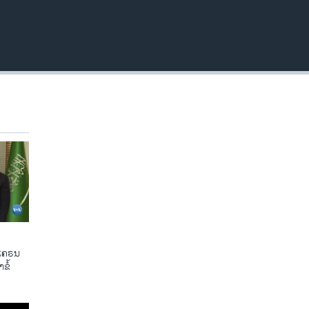
ູເຄຣນ
ຂໍ້