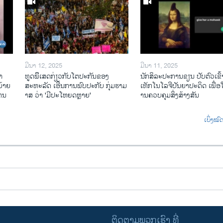
ມີນາ 12, 2025
ມີນາ 11, 2025
າ
ທູດພິິເສດກ່ຽວກັບໂຕປະກັນຂອງ
ນັກ​ສິ​ລະ​ປະ​ການ​ຂຽນ ປັບ​ຕົວ​ເຂົ້າ
້າຍ
ສະຫະລັດ ເອີ້ນການພົບປະກັບ ກຸ່ມຮາມ
ເທັກ​ໂນ​ໂລ​ຈີ​ປັນ​ຍາ​ປະ​ດິດ ເພື່ອ​ໃຫ
ໄຕນ
າສ ວ່າ 'ມີປະໂຫຍດຫຼາຍ'
ານ​ຄວບ​ຄຸມ​ສິ່ງ​ສ້າງ​ສັນ
ເບິ່ງໝ
ຕິດຕາມພວກເຮົາ ທີ່