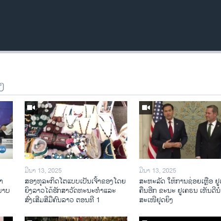
ງ
ມີນາ 13, 2025
ມີນາ 13, 2025
າ​
ສອງທຸລະກິດໂຕແບບເປັນເຈົ້າຂອງໂດຍ
ສະຫະລັດ ໃຫ້ການຊ່ອຍເຫຼືອ ຢ
​ພາບ
ຍິງລາວໄດ້ຮັກສາວັດທະນະທຳແລະ
ຄືນອີກ ຂະນະ ຢູເຄຣນ ເຫັນດີນຳ
ສົ່ງເສີມສີມືຄົນລາວ ຕອນທີ 1
ສະເໜີຢຸດຍິງ