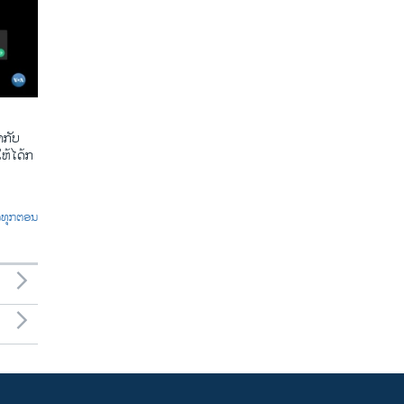
​ກັບ​
້​ໄດ້​ກ​
ົດທຸກຕອນ