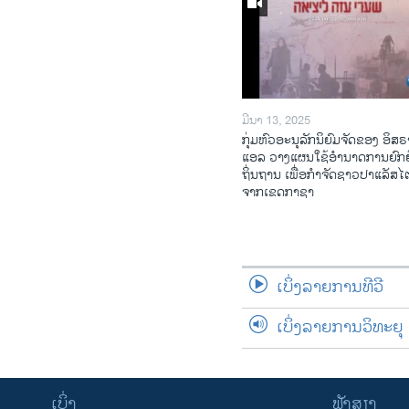
ມີນາ 13, 2025
ກຸ່ມຫົວອະນຸລັກນິຍົມຈັດຂອງ ອິສຣ
ແອລ ວາງແຜນໃຊ້ອຳນາດການຍົກຍ
ຖິ່ນຖານ ເພື່ອກຳຈັດຊາວປາແລັສ
ຈາກເຂດກາຊາ
ເບິ່ງລາຍການທີວີ
ເບິ່ງລາຍການວິທະຍຸ
ເບິ່ງ
ຟັງສຽງ