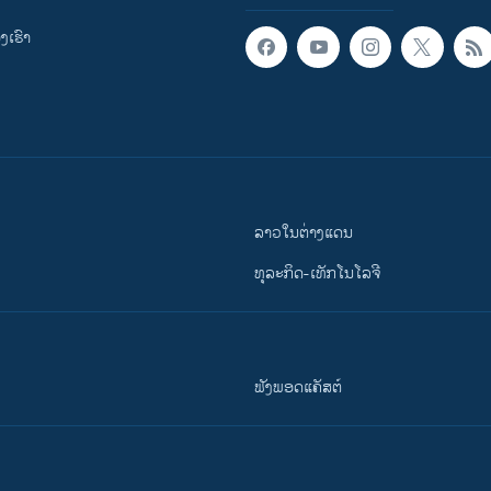
ເຮົາ
ລາວໃນຕ່າງແດນ
ທຸລະກິດ-ເທັກໂນໂລຈີ
ຟັງພອດແຄັສຕ໌