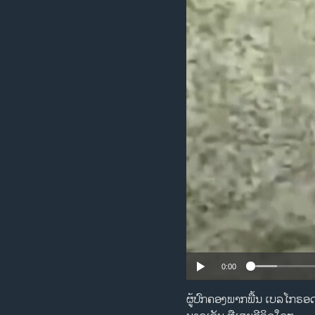
ວິທະຍາສາດ-ເທັກໂນໂລຈີ
ທຸລະກິດ
ພາສາອັງກິດ
ວີດີໂອ
ສຽງ
ລາຍການກະຈາຍສຽງ
ລາຍງານ
0:00
ຜູ້ປົກຄອງພາກພື້ນ ເບລໂກຣອດ