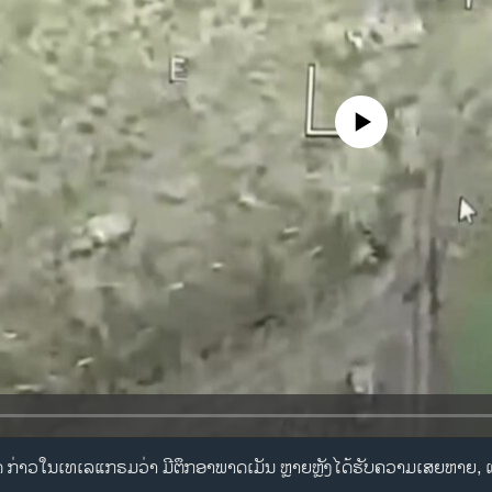
No media source currently availa
 ກ່າວໃນເທເລແກຣມວ່າ ມີຕຶກອາພາດເມັນ ຫຼາຍຫຼັງໄດ້ຮັບຄວາມເສຍຫາຍ, ແຕ່