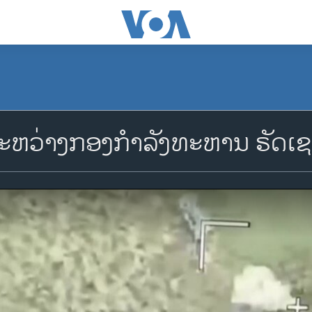
ນລະຫວ່າງກອງກໍາລັງທະຫານ ຣັດເ