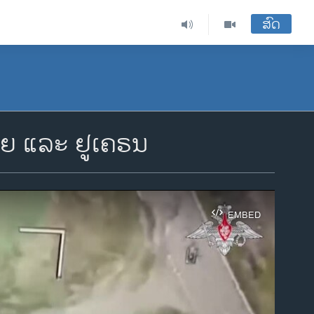
ສົດ
ຊຍ ແລະ ຢູເຄຣນ
EMBED