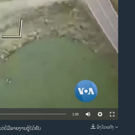
ble
1:00
ລິງໂດຍກົງ
ບໍ່ມີລາຍງານຜູ້ໄດ້ຮັບ
EMBED