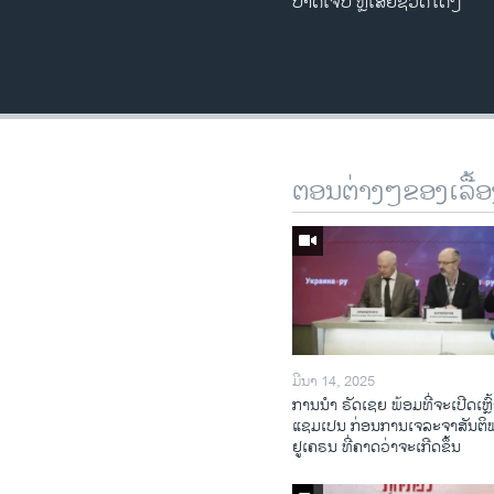
ບາດເຈັບ ຫຼືເສຍຊີວິດໃດໆ
ຕອນຕ່າງໆຂອງເລື້ອ
ມີນາ 14, 2025
ການ​ນຳ ຣັດ​ເຊຍ ພ້ອມ​ທີ່​ຈະ​ເປີ​ດ​ເຫຼົ້
ແຊມ​ເປນ ກ່ອນການ​ເຈ​ລະ​ຈາ​ສັນ​ຕິ
ຢູ​ເຄ​ຣນ ທີ່​ຄາດ​ວ່າ​ຈະ​ເກີດ​ຂຶ້ນ