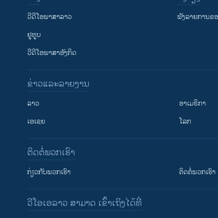
ວີດີໂອພາສາລາວ
ຟັງລາຍການຂອງ
ຢູທູບ
ວີດີໂອພາສາອັງກິດ
ຂ່າວແລະລາຍງານ
ລາວ
ອາເມຣິກາ
ເອເຊຍ
ໂລກ
ຕິດຕໍ່ພວກເຮົາ
ກ່ຽວກັບພວກເຮົາ
ຕິດຕໍ່ພວກເຮົາ
ວີໂອເອລາວ ສາມາດ ເຂົ້າເຖິງໄດ້ທີ່