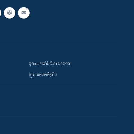
ສຸຂະພາບກັບວິທະຍາສາດ
ຮຽນ-ພາສາອັງກິດ