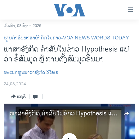
ລິ້ງ
ສຳຫລັບ
ເຂົ້າ
ວັນເສົາ, 08 ສິງຫາ 2026
ຫາ
ໂຮມເພຈ
ຮຽນຄຳສັບພາສາອັງກິດໃນຂ່າວ-VOA NEWS WORDS TODAY
ຂ້າມ
ລາວ
ພາສາອັງກິດ ຄໍາສັບໃນຂ່າວ Hypothesis ແປ
ຂ້າມ
ອາເມຣິກາ
ວ່າ ຂໍ້ສົມມຸດ ຫຼື ການຕັ້ງສົມມຸດຂຶ້ນມາ
ຂ້າມ
ໄປ
ການເລືອກຕັ້ງ ປະທານາທີບໍດີ ສະຫະລັດ 2024
ຫາ
ພ​ະ​ແນກ​ຮຽນ​ພາ​ສາ​ອັງ​ກິດ ​ວີ​ໂອ​ເອ
ຂ່າວ​ຈີນ
ຊອກ
24,08,2024
ຄົ້ນ
ໂລກ
ແຊຣ໌
ເອເຊຍ
ອິດສະຫຼະພາບດ້ານການຂ່າວ
ພາສາອັງກິດ ຄໍາສັບໃນຂ່າວ Hypothesis ແປວ່າ ຂໍ້ສົມມຸດ ຫຼື ການຕັ້ງສົມມຸດຂຶ້ນມາ
ຊີວິດຊາວລາວ
ຊຸມຊົນຊາວລາວ