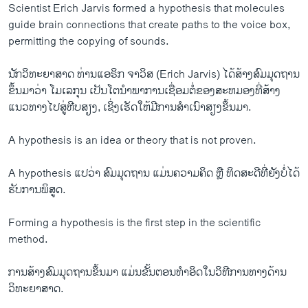
Scientist Erich Jarvis formed a hypothesis that molecules
guide brain connections that create paths to the voice box,
permitting the copying of sounds.
ນັກວິທະຍາສາດ ທ່ານແອຣິກ ຈາວິສ (Erich Jarvis) ໄດ້ສ້າງສົມມຸດຖານ
ຂຶ້ນມາວ່າ ໂມເລກຸນ ເປັນໂຕນໍາພາການເຊື່ອມຕໍ່ຂອງສະຫມອງທີ່ສ້າງ
ແນວທາງໄປສູ່ຫີບສຽງ, ເຊິ່ງເຮັດໃຫ້ມີການສໍາເນົາສຽງຂຶ້ນມາ.
A hypothesis is an idea or theory that is not proven.
A hypothesis ແປວ່າ ສົມມຸດຖານ ແມ່ນຄວາມຄິດ ຫຼື ທິດສະດີທີ່ຍັງບໍ່ໄດ້
ຮັບການພິສູດ.
Forming a hypothesis is the first step in the scientific
method.
ການສ້າງສົມມຸດຖານຂຶ້ນມາ ແມ່ນຂັ້ນຕອນທໍາອິດໃນວິທີການທາງດ້ານ
ວິທະຍາສາດ.