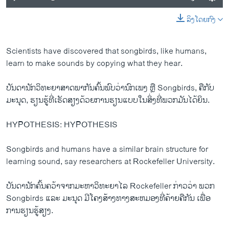
ລິງໂດຍກົງ
Scientists have discovered that songbirds, like humans,
learn to make sounds by copying what they hear.
ບັນດານັກວິທະຍາສາດພາກັນຄົ້ນພົບວ່ານົກເພງ ຫຼື Songbirds, ຄືກັບ
ມະນຸດ, ຮຽນຮູ້ທີ່ເຮັດສຽງດ້ວຍການຮຽນແບບໃນສິ່ງທີ່ພວກມັນໄດ້ຍິນ.
HYPOTHESIS: HYPOTHESIS
Songbirds and humans have a similar brain structure for
learning sound, say researchers at Rockefeller University.
ບັນດານັກຄົ້ນຄວ້າຈາກມະຫາວິທະຍາໄລ Rockefeller ກ່າວວ່າ ພວກ
Songbirds ແລະ ມະນຸດ ມີໂຄງສ້າງທາງສະຫມອງທີ່ຄ້າຍຄືກັນ ເພື່ອ
ການຮຽນຮູ້ສຽງ.