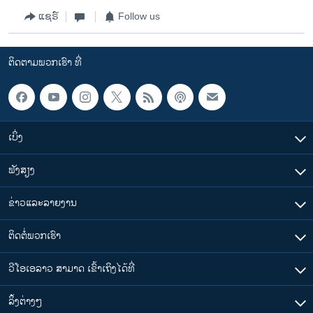
ແຊຣ໌
Follow us
ຕິດຕາມພວກເຮົາ ທີ່
ເບິ່ງ
ຟັງສຽງ
ຂ່າວແລະລາຍງານ
ຕິດຕໍ່ພວກເຮົາ
ວີໂອເອລາວ ສາມາດ ເຂົ້າເຖິງໄດ້ທີ່
​ລິ້ງ​ຕ່າງໆ