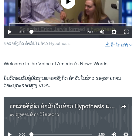
No media source currently available
ວິທະຍາສາດ-ເທັກໂນໂລຈີ
ທຸລະກິດ
ພາສາອັງກິດ
0:00
1:00
ວີດີໂອ
ພາສາອັງກິດ ຄໍາສັບໃນຂ່າວ Hypothesis.
ລິງໂດຍກົງ
ສຽງ
ລາຍການກະຈາຍສຽງ
Welcome to the Voice of America’s News Words.
ຕິດຕາມພວກເຮົາ ທີ່
ລາຍງານ
ຍິນດີຕ້ອນຮັບສູ່ບົດຮຽນພາສາອັງກິດ ຄໍາສັບໃນຂ່າວ ຂອງລາຍການ
ວິທະຍຸກະຈາຍສຽງ VOA.
ພາສາຕ່າງໆ
ພາສາອັງກິດ ຄໍາສັບໃນຂ່າວ Hypothesis ແປວ່າ ຂໍ້ສົມມຸດ ຫຼື ການຕັ້ງສົມມຸດຂຶ້ນມາ
by
ສຽງອາເມຣິກາ ວີໂອເອລາວ
No media source currently available
0:00
2:50