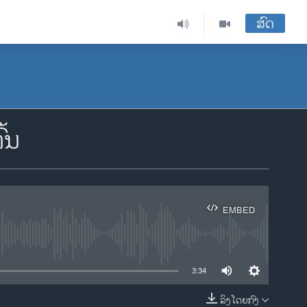
ສົດ
ົ້ນ
EMBED
ble
3:34
ລິງໂດຍກົງ