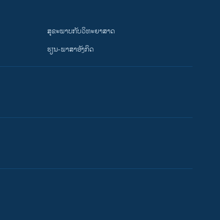
ສຸຂະພາບກັບວິທະຍາສາດ
ຮຽນ-ພາສາອັງກິດ