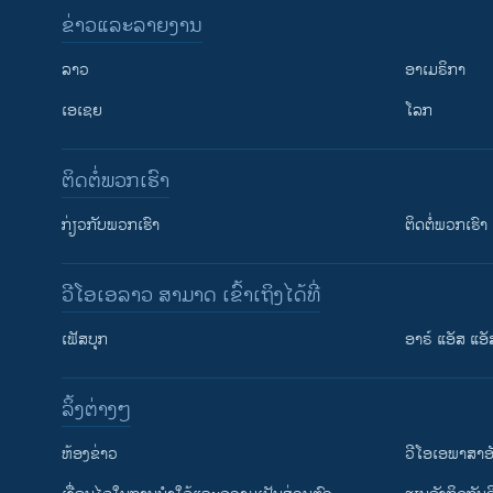
ຂ່າວແລະລາຍງານ
ລາວ
ອາເມຣິກາ
ເອເຊຍ
ໂລກ
ຕິດຕໍ່ພວກເຮົາ
ກ່ຽວກັບພວກເຮົາ
ຕິດຕໍ່ພວກເຮົາ
ວີໂອເອລາວ ສາມາດ ເຂົ້າເຖິງໄດ້ທີ່
ເຟັສບຸກ
ອາຣ໌ ແອັສ ແອັ
​ລິ້ງ​ຕ່າງໆ
ຕິດຕາມພວກເຮົາ ທີ່
​ຫ້ອງ​ຂ່າວ
ວີ​ໂອ​ເອ​ພາ​ສາ​ອ