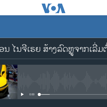
ອນ ໄນ​ຈີ​ເຣຍ ສ້າ​ງ​ລົດຫຼູ​ຈາກເລີ່ມ​ຕ
No media source currently availa
0:00