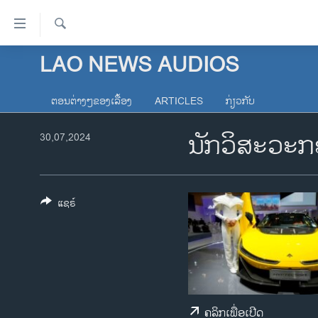
ລິ້ງ
ສຳຫລັບ
ເຂົ້າ
ຄົ້ນຫາ
LAO NEWS AUDIOS
ໂຮມເພຈ
ຫາ
ລາວ
ຂ້າມ
ຕອນຕ່າງໆຂອງເລື້ອງ
ARTICLES
ກ່ຽວກັບ
ຂ້າມ
ອາເມຣິກາ
ຂ້າມ
ນັກ​ວິ​ສະ​ວະ​ກ
30,07,2024
ການເລືອກຕັ້ງ ປະທານາທີບໍດີ ສະຫະລັດ
ໄປ
2024
ຫາ
ຂ່າວ​ຈີນ
ຊອກ
ຄົ້ນ
ແຊຣ໌
ໂລກ
ເອເຊຍ
ອິດສະຫຼະພາບດ້ານການຂ່າວ
ຊີວິດຊາວລາວ
ຊຸມຊົນຊາວລາວ
ຄລິກເພື່ອເປີດ