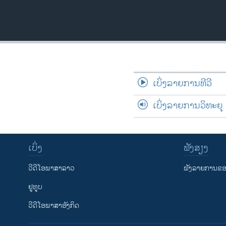
ວິທະຍາສາດ-ເທັກໂນໂລຈີ
ທຸລະກິດ
ພາສາອັງກິດ
ວີດີໂອ
ເບິ່ງລາຍການທີວີ
ສຽງ
ລາຍການກະຈາຍສຽງ
ເບິ່ງລາຍການວິທະຍຸ
ລາຍງານ
ເບິ່ງ
ຟັງສຽງ
ວີດີໂອພາສາລາວ
ຟັງລາຍການຂອງ
ຢູທູບ
ວີດີໂອພາສາອັງກິດ