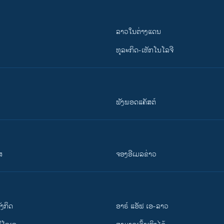
ລາວໃນຕ່າງແດນ
ທຸລະກິດ-ເທັກໂນໂລຈີ
ຟັງພອດແຄັສຕ໌
ສ
ຈອງອີເມລຂ່າວ
ັງ​ກິດ
ອາຣ໌ ແອັຟ ເອ-ລາວ