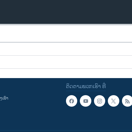
ຕິດຕາມພວກເຮົາ ທີ່
ເຮົາ