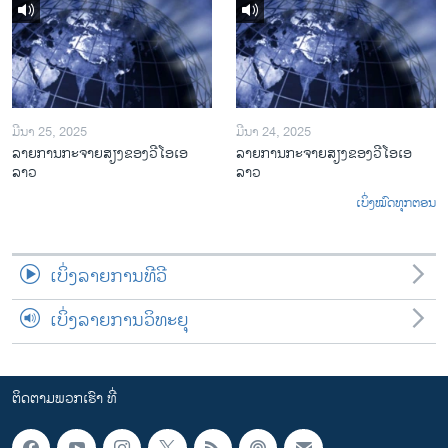
ມີນາ 25, 2025
ມີນາ 24, 2025
ລາຍການກະຈາຍສຽງຂອງວີໂອເອ
ລາຍການກະຈາຍສຽງຂອງວີໂອເອ
ລາວ
ລາວ
ເບິ່ງໝົດທຸກຕອນ
ເບິ່ງລາຍການທີວີ
ເບິ່ງລາຍການວິທະຍຸ
ຕິດຕາມພວກເຮົາ ທີ່