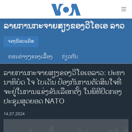
ລິ້ງ
ສຳຫລັບ
ເຂົ້າ
ລາຍການກະຈາຍສຽງຂອງວີໂອເອ ລາວ
ຫາ
ໂຮມເພຈ
ຂ້າມ
ລາວ
ຈອງພັອດແຄັສ
ຂ້າມ
ຈອງພັອດແຄັສ
ອາເມຣິກາ
ຂ້າມ
ຕອນຕ່າງໆຂອງເລື້ອງ
ກ່ຽວກັບ
ໄປ
ການເລືອກຕັ້ງ ປະທານາທີບໍດີ ສະຫະລັດ 2024
Spotify
ຫາ
ລາຍການກະຈາຍສຽງຂອງວີໂອເອລາວ: ປະທາ
ຂ່າວ​ຈີນ
ຊອກ
ນາທິບໍດ ໂຈ ໄບເດັນ ປ້ອງກັນການຕັດສິນໃຈທີ່
ຄົ້ນ
ໂລກ
YouTube
ຈະຢູ່ໃນການແຂ່ງຂັນເລືອກຕັ້ງ ໃນພິທີປິດກອງ
ເອເຊຍ
ປະຊຸມສຸດຍອດ NATO
ຈອງ
ອິດສະຫຼະພາບດ້ານການຂ່າວ
14,07,2024
ຊີວິດຊາວລາວ
ຊຸມຊົນຊາວລາວ