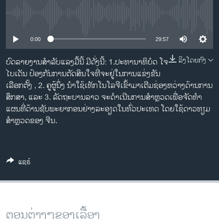
ວິທະຍາສາດ-ເທັກໂນໂລຈີ
No media source currently available
ທຸລະກິດ
0:00
29:57
ພາສາອັງກິດ
ວີດີໂອ
ລິງໂດຍກົງ
ບົດລາຍງານສໍາລັບແລງມື້ນີ້ ມີດັ່ງນີ້: 1.ປະທານາທິບໍດ ໂຈ
ໄບເດັນ ປ້ອງກັນການຕັດສິນໃຈທີ່ຈະຢູ່ໃນການແຂ່ງຂັນ
ສຽງ
ເລືອກຕັ້ງ , 2. ຄູຜູ້ນຶ່ງ ນໍາໃຊ້ເທັກໂນໂລຈີເຂົ້າມາເຕີມຊ່ອງຫວ່າງດ້ານການ
ສຶກສາ, ແລະ 3. ລັດຖະບານລາວ ຈະດຳເນີນການສຳຫຼວດເພື່ອຈັດທຳ
ລາຍການກະຈາຍສຽງ
ຕິດຕາມພວກເຮົາ ທີ່
ແຜນທີ່ດ້ານຊັບພະຍາກອນຢ່າງລະອຽດໃນທົ່ວປະເທດ ໂດຍໃຊ້ດາວທຽມ
ລາຍງານ
ສຳຫຼວດຂອງ ຈີນ.
ພາສາຕ່າງໆ
ແຊຣ໌
ຕອນຕ່າງໆຂອງເລື້ອງ