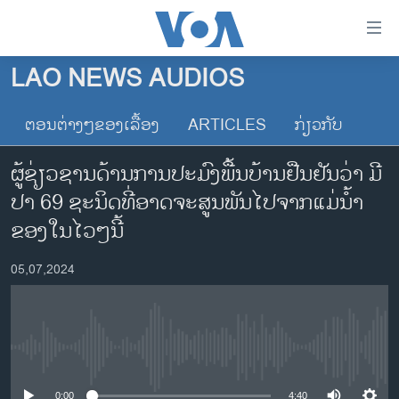
ລິ້ງ
ສຳຫລັບ
ເຂົ້າ
LAO NEWS AUDIOS
ຫາ
ໂຮມເພຈ
ຂ້າມ
ຕອນຕ່າງໆຂອງເລື້ອງ
ARTICLES
ກ່ຽວກັບ
ລາວ
ຂ້າມ
ອາເມຣິກາ
ຂ້າມ
ຜູ້​ຊ່ຽວ​ຊານ​ດ້ານ​ການ​ປະ​ມົງ​ພື້ນ​ບ້ານ​ຢືນ​ຢັນ​ວ່າ ມີ​
ໄປ
ການເລືອກຕັ້ງ ປະທານາທີບໍດີ ສະຫະລັດ 2024
ປາ 69 ຊະ​ນິດ​ທີ່​ອາດ​ຈະ​ສູນ​ພັນ​ໄປ​ຈາກ​ແມ່​ນ້ຳ​
ຫາ
ຂ່າວ​ຈີນ
ຂອງ​ໃນ​ໄວໆ​ນີ້
ຊອກ
ຄົ້ນ
ໂລກ
05,07,2024
ເອເຊຍ
ອິດສະຫຼະພາບດ້ານການຂ່າວ
ຊີວິດຊາວລາວ
No media source currently available
ຊຸມຊົນຊາວລາວ
0:00
4:40