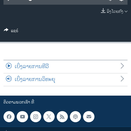
ວິທະຍາສາດ-ເທັກໂນໂລຈີ
ລິງໂດຍກົງ
ທຸລະກິດ
ພາສາອັງກິດ
ແຊຣ໌
ວີດີໂອ
ສຽງ
ລາຍການກະຈາຍສຽງ
ຕິດຕາມພວກເຮົາ ທີ່
ເບິ່ງລາຍການທີວີ
ລາຍງານ
ເບິ່ງລາຍການວິທະຍຸ
ພາສາຕ່າງໆ
ຕິດຕາມພວກເຮົາ ທີ່