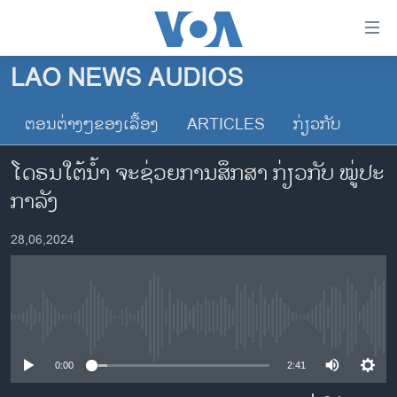
ລິ້ງ
ສຳຫລັບ
ເຂົ້າ
LAO NEWS AUDIOS
ຫາ
ໂຮມເພຈ
ຂ້າມ
ຕອນຕ່າງໆຂອງເລື້ອງ
ARTICLES
ກ່ຽວກັບ
ລາວ
ຂ້າມ
ອາເມຣິກາ
ຂ້າມ
ໂດ​ຣນ​ໃຕ້​ນ້ຳ ຈະ​ຊ່ວຍ​ການ​ສຶກ​ສາ ກ່ຽວ​ກັບ ໝູ່​ປະ​
ໄປ
ການເລືອກຕັ້ງ ປະທານາທີບໍດີ ສະຫະລັດ 2024
ກາ​ລັງ
ຫາ
ຂ່າວ​ຈີນ
ຊອກ
28,06,2024
ຄົ້ນ
ໂລກ
ເອເຊຍ
ອິດສະຫຼະພາບດ້ານການຂ່າວ
No media source currently available
ຊີວິດຊາວລາວ
0:00
2:41
ຊຸມຊົນຊາວລາວ