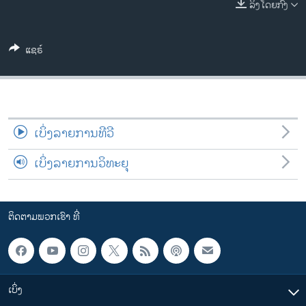
ລິງໂດຍກົງ
ວິທະຍາສາດ-ເທັກໂນໂລຈີ
ທຸລະກິດ
ແຊຣ໌
ພາສາອັງກິດ
ວີດີໂອ
ສຽງ
ເບິ່ງລາຍການທີວີ
ລາຍການກະຈາຍສຽງ
ຕິດຕາມພວກເຮົາ ທີ່
ລາຍງານ
ເບິ່ງລາຍການວິທະຍຸ
ພາສາຕ່າງໆ
ຕິດຕາມພວກເຮົາ ທີ່
ເບິ່ງ