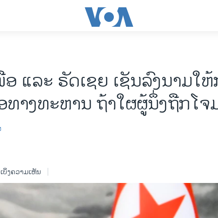
ເໜືອ ແລະ ຣັດເຊຍ ເຊັນລົງນາມໃຫ
ືອທາງທະຫານ ຖ້າໃຜຜູ້ນຶ່ງຖືກໂຈມ
ສ
ເບິ່ງຄວາມເຫັນ