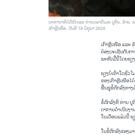
ປະທານາທິບໍດີຣັດເຊຍ ທ່ານວລາດີເມຍ ປູຕິນ, ຊ້າຍ, ແ
ເກົາຫຼີເໜືອ, ວັນທີ 19 ມິຖຸນາ 2024.
ເກົາຫຼີເໜືອ ແລະ
ຕ້ອງປະເຊີນກັບກາ
ພະຫັດມື້ນີ້ໂດຍພ
ພຽງບໍ່ເທົ່າ​ໃດ​ຊົ່
ຂອງ​ເກົາຫຼີ​ເໜືອ​ໄດ້
ຟື້ນ​ຟູ​ຂໍ້​ຕົກລົງທ
ຂໍ້​ຕົກ​ລົງ​ທີ່ ​ທ່ານ
ດາ​ການ​ດໍາເນີນງານຂ
ໃນ​ເດືອນ​ແລ້ວ​ນີ້ ພຽ
ໃນຂໍ້ຕົກລົງຂອງມາດ