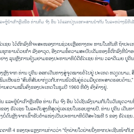
ລະຜູ້ນໍາເກົາຫຼີເໜືອ ທ່ານກິມ ຈົງ ອຶນ ໄດ້ແລກປ່ຽນເອກະສານນໍາກັນ ໃນລະຫວ່າງພິທ
 ຣັດເຊຍ ໄດ້ຕົກລົງທີ່ຈະສະໜອງການຊ່ວຍເຫຼືອທາງທະ ຫານໃນທັນທີ ຖ້າປ
ນຮຸກຮານດ້ວຍກຳ ລັງອາວຸດ, ອີງຕາມຂໍ້ຄວາມສະບັບເຕັມຂອງຂໍ້ຕົກລົງທີ່ນຳ
ຽງຢາງ ລຸນຫຼັງການຢ້ຽມຢາມຂອງປະທານາທິບໍດີຣັດເຊຍ ທ່ານ ວລາດີເມຍ ປູຕິນ
ວ​ໂມງ​ຫຼັງ​ຈາກ ​ທ່ານ ປູຕິນ ອອກ​ເດີນທາງ​ສູ່ຈຸດໝາຍ​ຕໍ່​ໄປຢູ່ ປະເທດ ຫວຽດນາມ, 
​ພິມ​ເຜີຍ​ແຜ່ “ສົນທິສັນຍາ​ກ່ຽວ​ກັບ​ການ​ພົວພັນ​ຄູ່​ຮ່ວມ​ມື​ຍຸດ​ທະ​ສາດ​ຮອບດ້ານ,” ​
າງ​ດ້ານຄວາມ​ໝັ້ນຄົງຂອງ​ປະ​ເທດ​ໃນ​ຊຸມ​ປີ 1960 ທີ່ຍັງ ຄົງຄ້າງຢູ່.
 ປູຕິນ ແລະ​ຜູ້​ນຳ​ເກົາ​ຫຼີ​ເໜືອ ທ່ານ ກິມ ຈົງ ອຶນ ໄດ້ເຊັນ​ລົງ​ນາມກັນ​ໃນ​ວັນ​ພຸດ​ວານ​ນີ
ອງ ຣັດເຊຍ ໃນລະດັບ​ສູງ​ທີ່​ສຸດ​ຢູ່ເອ​ເຊຍໃນ​ຮອບ​ຫຼາຍ​ປີ. ທ່ານ ​ປູ​ຕິນ ​ເດີນທາ
ງ​ບໍ່​ດົນ​ຫຼັງ​ຈາກ​ເຂົ້າ​ຮັບ​ຕຳ​ແໜ່ງ​ເປັນ​ປະ​ທາ​ນາ​ທິ​ບໍ​ດີ​ສະ​ໄໝ​ທີ 5 ຂອງ ຣັດເຊຍ.
ຕາທີ 4 ຂອງຖະແຫຼງການກ່າວວ່າ “ຖ້າ​ຝ່າຍ​ໃດ​ຝ່າຍ​ນຶ່ງຫາກ​ປະ​ເຊີນ​ໜ້າ​ກັບ​ກາ