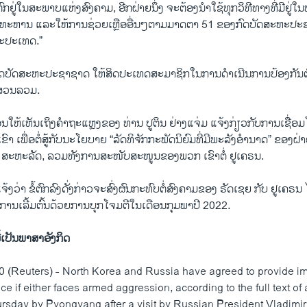
​ຢູ່​ໃນ​ສະພາບແຫ່ງ​ສົງຄາມ, ອີກ​ຝ່າຍ​ນຶ່ງ​ ຈະຕ້ອງ​ນຳ​ໃຊ້​ທຸກ​ວິທີ​ທາງ​ທີ່​ມີ​ຢູ່​ໃ
ທະຫານ ​ແລະໃຫ້​ການ​ຊ່ວຍ​ເຫຼືອ​ອື່ນໆ​ຕາມ​ມາດຕາ 51 ຂອງ​ກົດ​ບັດ​ສະຫະ​ປະຊ
​ປະ​ເທດ.”
ບັດ​ສະ​ຫະ​ປະ​ຊາ​ຊາດ​ ໃຫ້​ສິດປະ​ເທດ​ສະ​ມາ​ຊິກ​ໃນ​ການ​ດໍາ​ເນີນ​ການ​ປ້ອງ​ກັນ​ຕ
ງສ່ວນ​ລວມ​.
ໃຫ້ເຫັນ​ເຖິງ​ຄຳ​ຖະ​ແຫຼງ​ຂອງ​ ທ່ານ ປູຕິນ ຢ່າງ​ແຈ່ມ ແຈ້ງ​ກ່ຽວ​ກັບ​ການ​ເຊື່ອ
າ ເພື່ອ​ຕໍ່​ສູ້ກັບ​ນະ​ໂຍ​ບາຍ “ລັດທິຈັກກະພັດນິຍົມທີ່ມີພະລັງອໍານາດ” ຂອງ​ຝ່າ
​ຫະ​ລັດ, ລວມ​ທັງ​ການ​ສະ​ໜັບ​ສະ​ໜູນ​ຂອງພວກ ເຂົາຕໍ່ ຢູ​ເຄຣນ.
ຈະ​ແຈ້ງວ່າ ຂໍ້​ຕົກລົງ​ດັ່ງກ່າວ​ຈະ​ສົ່ງ​ຜົນ​ກະທົບ​ຕໍ່​ສົງຄາມ​ຂອງ ຣັດ​ເຊຍ ກັບ ​ຢູ​ເຄຣນ 
ານ​ເລີ້​ມຕົ້ນ​ດ້ວຍ​ການ​ບຸກ​ໂຈມ​ຕີ​ໃນ​ເດືອນ​ກຸມພາ​ປີ 2022.
ີ້ເປັນພາສາອັງກິດ
 (Reuters) - North Korea and Russia have agreed to provide i
nce if either faces armed aggression, according to the full text o
rsday by Pyongyang after a visit by Russian President Vladimir