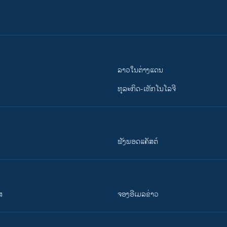
ລາວໃນຕ່າງແດນ
ທຸລະກິດ-ເທັກໂນໂລຈີ
ຟັງພອດແຄັສຕ໌
ສ
ຈອງອີເມລຂ່າວ