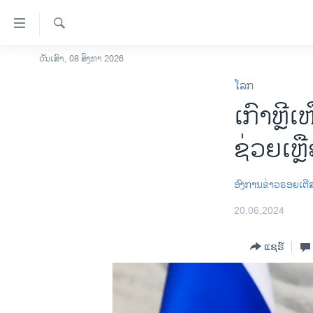
ລິ້ງ
ສຳຫລັບ
ເຂົ້າ
ຄົ້ນຫາ
ວັນເສົາ, 08 ສິງຫາ 2026
ໂຮມເພຈ
ຫາ
ໂລກ
ລາວ
ຂ້າມ
ເກົາຫຼີ
ຂ້າມ
ອາເມຣິກາ
ຂ້າມ
ການເລືອກຕັ້ງ ປະທານາທີບໍດີ ສະຫະລັດ
ຊ່ວຍເຫຼ
ໄປ
2024
ຫາ
ຂ່າວ​ຈີນ
ຊອກ
ອົງການຂ່າວຣອຍເຕີ
ຄົ້ນ
ໂລກ
20,06,2024
ເອເຊຍ
ແຊຣ໌
ອິດສະຫຼະພາບດ້ານການຂ່າວ
ຊີວິດຊາວລາວ
ຊຸມຊົນຊາວລາວ