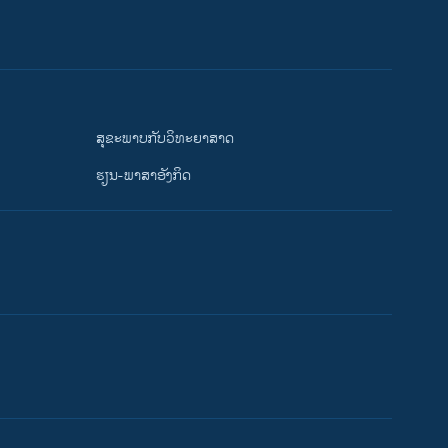
ສຸຂະພາບກັບວິທະຍາສາດ
ຮຽນ-ພາສາອັງກິດ