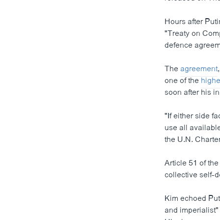
Hours after Puti
"Treaty on Comp
defence agreem
The
agreement
one of the
highe
soon after his in
"If either side 
use all availabl
the U.N. Charter
Article 51 of th
collective self-
Kim echoed Putin
and imperialist"