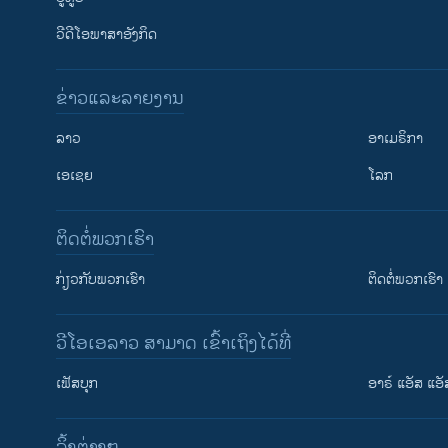
ວີດີໂອພາສາອັງກິດ
ຂ່າວແລະລາຍງານ
ລາວ
ອາເມຣິກາ
ເອເຊຍ
ໂລກ
ຕິດຕໍ່ພວກເຮົາ
ກ່ຽວກັບພວກເຮົາ
ຕິດຕໍ່ພວກເຮົາ
ວີໂອເອລາວ ສາມາດ ເຂົ້າເຖິງໄດ້ທີ່
ເຟັສບຸກ
ອາຣ໌ ແອັສ ແອັ