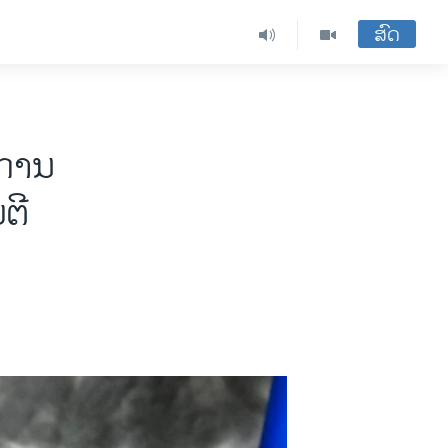
ສົດ
້ການ
ຕີ