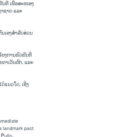
ນ​ທັນທີ​ ເພື່ອ​ສະໜອງ​
າ​ຊາດ ​ແລະ​
ົນ​ເອງສໍາລັບ​ສ່ວນ​
ມ​ໂຍງ​ການພົວພັນທີ່
ຍ​ຕາ​ເວັນ​ຕົກ, ແລະ
​ໄດ້ແນວ​ໃດ, ​ເຊິ່ງ
mmediate
f a landmark pact
 Putin.