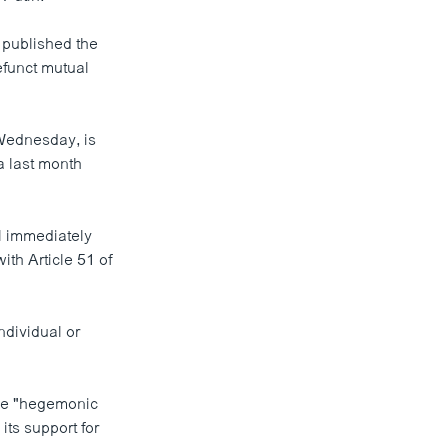
 published the
efunct mutual
Wednesday, is
a last month
ll immediately
ith Article 51 of
ndividual or
 the "hegemonic
its support for