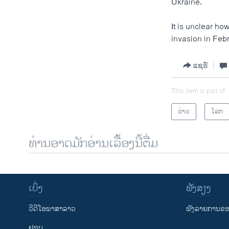
Ukraine.
It is unclear ho
invasion in Feb
ແຊຣ໌
This item is part of
ຂ່າວ
ໂລກ
ທ່ານອາດມັກອ່ານເລື້ອງນີ້ຕື່ມ
ເບິ່ງ
ຟັງສຽງ
ວີດີໂອພາສາລາວ
ຟັງລາຍການຂອງ
ຢູທູບ