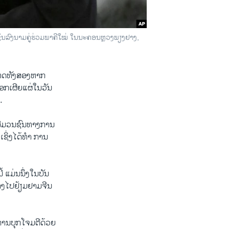
ີເຊັນລົງນາມຄູ່ຮ່ວມພາຄີໃໝ່ ໃນນະຄອນຫຼວງພຽງຢາງ,
ະເທດທັງສອງຫາກ
ອອກເຜີຍແຜ່ໃນວັນ
.
ສື່​ມວນ​ຊົນທາງການ​
ເຊິ່ງ​ໄດ້ທໍາ ການ​
້ ແມ່ນ​ນຶ່ງ​ໃນ​ບັນ​
ງໄປ​ຢ້ຽມ​ຢາມ​ຈີນ​
ນ​ບຸກ​ໂຈມ​ຕີ​ດ້ວຍ​