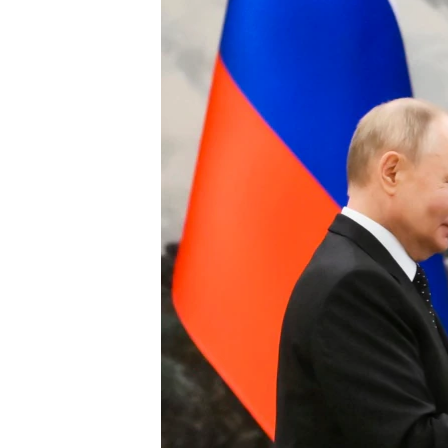
ວິທະຍາສາດ-ເທັກໂນໂລຈີ
ທຸລະກິດ
ພາສາອັງກິດ
ວີດີໂອ
ສຽງ
ລາຍການກະຈາຍສຽງ
ລາຍງານ