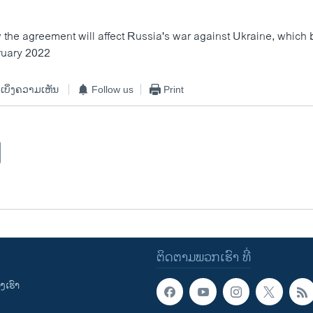
w the agreement will affect Russia's war against Ukraine, which
ruary 2022
ເບິ່ງຄວາມເຫັນ
Follow us
Print
ຕິດຕາມພວກເຮົາ ທີ່
ເຮົາ