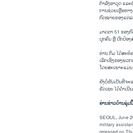
ກຳລັງ​ອາວຸດ​ ແລະ​ຕົກ
ການຊ່ວຍເຫຼືອທາງ​
ກົດໝາຍ​ຂອງ​ແຕ່ລະ
ມາດ​ຕາ 51 ຂອງ​ກົດ​
ບຸກ​ຄົນ ​ຫຼື ປົກປ້ອ
ທ່ານ ກິມ ໄດ້ສະທ້ອນ
ເລິກເຊິ່ງຂອງພວກເຂົ
ໂດຍສະເພາະແມ່ນ ສະ
ຍັງ​ບໍ່​ທັນ​ເປັນ​ທີ່​
ຣັດເຊຍ ໄດ້ດໍາເນີນກ
ອ່ານຂ່າວດ້ານລຸ່ມນ
SEOUL, June 20
military assista
released on Thu