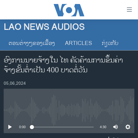
ລິ້ງ
ສຳຫລັບ
ເຂົ້າ
LAO NEWS AUDIOS
ຫາ
ໂຮມເພຈ
ຂ້າມ
ຕອນຕ່າງໆຂອງເລື້ອງ
ARTICLES
ກ່ຽວກັບ
ລາວ
ຂ້າມ
ອາເມຣິກາ
ຂ້າມ
ອົງການນາຍຈ້າງໃນ ໄທ ຄັດຄ້ານການຂຶ້ນຄ່າ
ໄປ
ການເລືອກຕັ້ງ ປະທານາທີບໍດີ ສະຫະລັດ 2024
ຈ້າງຂັ້ນຕໍ່າເປັນ 400 ບາດຕໍ່ວັນ
ຫາ
ຂ່າວ​ຈີນ
ຊອກ
05,06,2024
ຄົ້ນ
ໂລກ
ເອເຊຍ
ອິດສະຫຼະພາບດ້ານການຂ່າວ
No media source currently available
ຊີວິດຊາວລາວ
0:00
4:30
ຊຸມຊົນຊາວລາວ