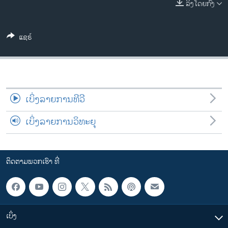
ລິງໂດຍກົງ
ວິທະຍາສາດ-ເທັກໂນໂລຈີ
ທຸລະກິດ
ແຊຣ໌
ພາສາອັງກິດ
ວີດີໂອ
ສຽງ
ເບິ່ງລາຍການທີວີ
ລາຍການກະຈາຍສຽງ
ຕິດຕາມພວກເຮົາ ທີ່
ລາຍງານ
ເບິ່ງລາຍການວິທະຍຸ
ພາສາຕ່າງໆ
ຕິດຕາມພວກເຮົາ ທີ່
ເບິ່ງ