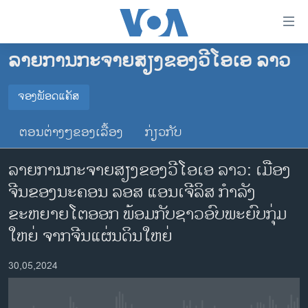
ລິ້ງ
ສຳຫລັບ
ເຂົ້າ
ລາຍການກະຈາຍສຽງຂອງວີໂອເອ ລາວ
ຫາ
ໂຮມເພຈ
ຂ້າມ
ລາວ
ຈອງພັອດແຄັສ
ຂ້າມ
ຈອງພັອດແຄັສ
ອາເມຣິກາ
ຂ້າມ
ຕອນຕ່າງໆຂອງເລື້ອງ
ກ່ຽວກັບ
ໄປ
ການເລືອກຕັ້ງ ປະທານາທີບໍດີ ສະຫະລັດ 2024
Spotify
ຫາ
ລາຍການກະຈາຍສຽງຂອງວີໂອເອ ລາວ: ເມືອງ
ຂ່າວ​ຈີນ
ຊອກ
ຈີນຂອງນະຄອນ ລອສ ແອນເຈີລິສ ກຳລັງ
ຄົ້ນ
ໂລກ
YouTube
ຂະຫຍາຍໂຕອອກ ພ້ອມກັບຊາວອົບພະຍົບກຸ່ມ
ເອເຊຍ
ໃຫຍ່ ຈາກຈີນແຜ່ນດິນໃຫຍ່
ຈອງ
ອິດສະຫຼະພາບດ້ານການຂ່າວ
30,05,2024
ຊີວິດຊາວລາວ
ຊຸມຊົນຊາວລາວ