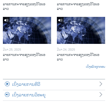
ລາຍການກະຈາຍສຽງຂອງວີໂອເອ
ລາຍການກະຈາຍສຽງຂອງວີໂອເອ
ລາວ
ລາວ
ມີນາ 25, 2025
ມີນາ 24, 2025
ລາຍການກະຈາຍສຽງຂອງວີໂອເອ
ລາຍການກະຈາຍສຽງຂອງວີໂອເອ
ລາວ
ລາວ
ເບິ່ງໝົດທຸກຕອນ
ເບິ່ງລາຍການທີວີ
ເບິ່ງລາຍການວິທະຍຸ