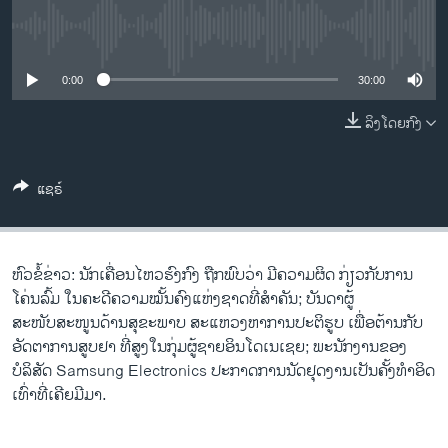
ວິທະຍາສາດ-ເທັກໂນໂລຈີ
No media source currently available
ທຸລະກິດ
0:00
30:00
ພາສາອັງກິດ
ວີດີໂອ
ລິງໂດຍກົງ
ສຽງ
ແຊຣ໌
ລາຍການກະຈາຍສຽງ
ຕິດຕາມພວກເຮົາ ທີ່
ລາຍງານ
ຫົວຂໍ້ຂ່າວ: ນັກເຄື່ອນໄຫວຮົງກົງ ຖືກພົບວ່າ ມີຄວາມຜິດ ກ່ຽວກັບການ
ໂຄ່ນລົ້ມ ໃນຄະດີຄວາມໝັ້ນຄົງແຫ່ງຊາດທີ່ສຳຄັນ; ບັນດາຜູ້
ພາສາຕ່າງໆ
ສະໜັບສະໜູນດ້ານສຸຂະພາບ ສະແຫວງຫາການປະຕິຮູບ ເພື່ອຕ້ານກັບ
ອັດຕາການສູບຢາ ທີ່ສູງໃນກຸ່ມຜູ້ຊາຍອິນໂດເນເຊຍ; ພະນັກງານຂອງ
ບໍລິສັດ Samsung Electronics ປະກາດການນັດຢຸດງານເປັນຄັ້ງທຳອິດ
ເທົ່າທີ່ເຄີຍມີມາ.