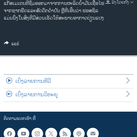
ລິງໂດຍກົງ
ແກັ​ສ​ເມ​ເຕນ​ທີ່​ຊຶມ​ອອກ​ມາ​ຈາກ​ການ​ຜະ​ລິດ​ນ້ຳ​ມັນ​ເຊື້ອ​ໄຟ
ວິທະຍາສາດ-ເທັກໂນໂລຈີ
ຈາກຊາກພືດແລະສັດດຶກດຳບັນ ຫຼືທີ່ເອີ້ນວ່າ ​ຟອ​ສ​ຊິ​ລ
ທຸລະກິດ
ແມ່ນ​ນຶ່ງ​ໃນ​ສິ່ງ​ທີ່​ມີ​ສ່ວນ​ເຮັດ​ໃຫ້​ສະ​ພາບ​ອາ​ກາດ​ປ່ຽນ​ແປງ
ພາສາອັງກິດ
ວີດີໂອ
ແຊຣ໌
ສຽງ
ລາຍການກະຈາຍສຽງ
ຕິດຕາມພວກເຮົາ ທີ່
ລາຍງານ
ເບິ່ງລາຍການທີວີ
ເບິ່ງລາຍການວິທະຍຸ
ພາສາຕ່າງໆ
ຕິດຕາມພວກເຮົາ ທີ່