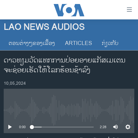
ລິ້ງ
ສຳຫລັບ
ເຂົ້າ
LAO NEWS AUDIOS
ຫາ
ໂຮມເພຈ
ຂ້າມ
ຕອນຕ່າງໆຂອງເລື້ອງ
ARTICLES
ກ່ຽວກັບ
ລາວ
ຂ້າມ
ອາເມຣິກາ
ຂ້າມ
ດາວທຽມວັດແທກການປ່ອຍອາຍແກັສເມເຕນ
ໄປ
ການເລືອກຕັ້ງ ປະທານາທີບໍດີ ສະຫະລັດ 2024
ຈະຊ່ອຍເຮັດໃຫ້ໂລກຮ້ອນຊ້າລົງ
ຫາ
ຂ່າວ​ຈີນ
ຊອກ
10,05,2024
ຄົ້ນ
ໂລກ
ເອເຊຍ
ອິດສະຫຼະພາບດ້ານການຂ່າວ
No media source currently available
ຊີວິດຊາວລາວ
0:00
2:28
ຊຸມຊົນຊາວລາວ