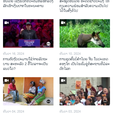
ອິນເດຍ ເຊິ່ງພວກຕົວະຕົ້ມຫລອກລວງ
ສະ​ໝຸດ​ອິນ​ເດຍ ອະ​ດີດ​ຊາວ​ປະ​ມົງ ໄທ
ລັກເອົາເງິນຝາກໃນທະນະຄານ
ກຽມ​ຄວາມ​ພ້ອມ​ສຳ​ລັບ​ຄວາມ​ເປັນ​ໄປ​
ໄດ້​ໃນ​ຄັ້ງ​ຕໍ່​ໄປ
ທັນວາ 16, 2024
ທັນວາ 10, 2024
ການ​ຕັດ​ງົບ​ປະ​ມານ​ໃຊ້​ຈ່າຍ​ລັດ​ຖະ​
ການ​ຂຸດ​ຄົ້ນ​ບໍ່​ຄຳ​ໂດຍ ຈີນ ໃນ​ປະ​ເທດ
ບານ ສະ​ຫະ​ລັດ 2 ຕື້​ໂດ​ລາ​ຈະ​ເປັນ​
ຄອງ​ໂກ ເປັນ​ໄພ​ຂົ່ມ​ຂູ່​ຕໍ່​ສະ​ຖານ​ທີ່​ມໍ​ລະ​
ແນວ​ໃດ?
ດົກ​ໂລກ​
ທັນວາ 04, 2024
ທັນວາ 03, 2024