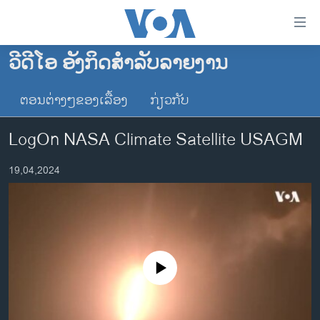
ລິ້ງ
ສຳຫລັບ
ເຂົ້າ
ວີດີໂອ ອັງກິດສຳລັບລາຍງານ
ຫາ
ໂຮມເພຈ
ຂ້າມ
ຕອນຕ່າງໆຂອງເລື້ອງ
ກ່ຽວກັບ
ລາວ
ຂ້າມ
ອາເມຣິກາ
ຂ້າມ
LogOn NASA Climate Satellite USAGM
ໄປ
ການເລືອກຕັ້ງ ປະທານາທີບໍດີ ສະຫະລັດ 2024
ຫາ
19,04,2024
ຂ່າວ​ຈີນ
ຊອກ
ຄົ້ນ
ໂລກ
ເອເຊຍ
ອິດສະຫຼະພາບດ້ານການຂ່າວ
No media source currently available
ຊີວິດຊາວລາວ
ຊຸມຊົນຊາວລາວ