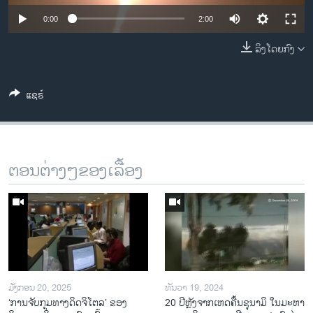
ວິທະຍາສາດ-ເທັກໂນໂລຈີ
0:00
2:00
ທຸລະກິດ
ລິງໂດຍກົງ
ພາສາອັງກິດ
ວີດີໂອ
ແຊຣ໌
ສຽງ
ລາຍການກະຈາຍສຽງ
ຕິດຕາມພວກເຮົາ ທີ່
ຕອນຕ່າງໆຂອງເລື້ອງ
ລາຍງານ
ພາສາຕ່າງໆ
ມັງກອນ 20, 2025
ທັນວາ 19, 2024
‘ການຈັບກຸມທາງດິດຈິໂຕລ’ ຂອງ
20 ປີຫຼັງ​ຈາກ​ເຫດ​ຄື້ນ​ຊຸ​ນາ​ມິ ໃນ​ມະ​ຫາ​