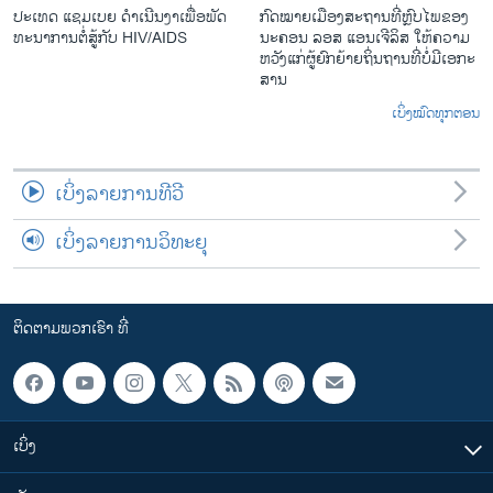
ປະ​ເທດ ແຊມ​ເບຍ ດຳ​ເນີນ​ງາ​ເພື່ອ​ພັດ​
ກົດ​ໝາຍ​ເມືອງ​ສະ​ຖານ​ທີ່ຫຼົບ​ໄພ​ຂອງ​
ທະ​ນາ​ການ​ຕໍ່​ສູ້​ກັບ​ HIV/AIDS
ນະ​ຄອນ ລອ​ສ ແອນ​ເຈີ​ລິ​ສ ໃຫ້​ຄວາມ​
ຫວັງ​ແກ່​ຜູ້​ຍົກ​ຍ້າຍ​ຖິ່ນ​ຖານ​ທີ່ບໍ່​ມີ​ເອ​ກະ​
ສານ
ເບິ່ງໝົດທຸກຕອນ
ເບິ່ງລາຍການທີວີ
ເບິ່ງລາຍການວິທະຍຸ
ຕິດຕາມພວກເຮົາ ທີ່
ເບິ່ງ