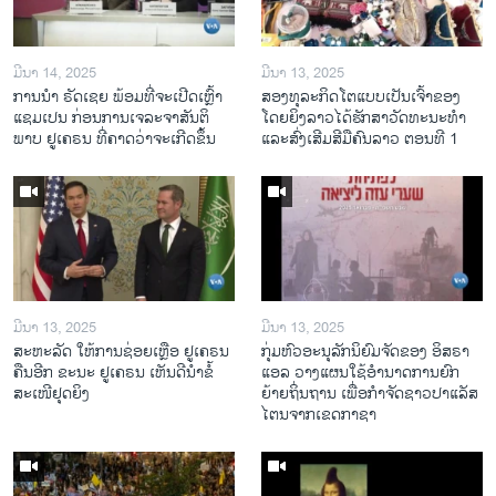
ມີນາ 14, 2025
ມີນາ 13, 2025
ການ​ນຳ ຣັດ​ເຊຍ ພ້ອມ​ທີ່​ຈະ​ເປີ​ດ​ເຫຼົ້າ​
ສອງທຸລະກິດໂຕແບບເປັນເຈົ້າຂອງ
ແຊມ​ເປນ ກ່ອນການ​ເຈ​ລະ​ຈາ​ສັນ​ຕິ​
ໂດຍຍິງລາວໄດ້ຮັກສາວັດທະນະທຳ
ພາບ ຢູ​ເຄ​ຣນ ທີ່​ຄາດ​ວ່າ​ຈະ​ເກີດ​ຂຶ້ນ
ແລະສົ່ງເສີມສີມືຄົນລາວ ຕອນທີ 1
ມີນາ 13, 2025
ມີນາ 13, 2025
ສະຫະລັດ ໃຫ້ການຊ່ອຍເຫຼືອ ຢູເຄຣນ
ກຸ່ມຫົວອະນຸລັກນິຍົມຈັດຂອງ ອິສຣາ
ຄືນອີກ ຂະນະ ຢູເຄຣນ ເຫັນດີນຳຂໍ້
ແອລ ວາງແຜນໃຊ້ອຳນາດການຍົກ
ສະເໜີຢຸດຍິງ
ຍ້າຍຖິ່ນຖານ ເພື່ອກຳຈັດຊາວປາແລັສ
ໄຕນຈາກເຂດກາຊາ