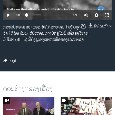
ວິທະຍາສາດ-ເທັກໂນໂລຈີ
ທຸລະກິດ
0:00
1:39
ພາສາອັງກິດ
ລິງໂດຍກົງ
ກອງທັບຂອງອິສຣາແອລ ຍັງໄດ້ລາຍງານ ໃນວັນພຸດມື້ນີ້
ວີດີໂອ
ວ່າ ໄດ້ດຳເນີນປະຕິບັດການທາງບົກຢູ່ໃນພື້ນທີ່ຂອງໂຮງຫ
ມໍ ຊີຟາ (Shifa) ທີ່ຕັ້ງຢູ່ທາງພາກເໜືອຂອງເຂດກາຊາ
ສຽງ
ລາຍການກະຈາຍສຽງ
ຕິດຕາມພວກເຮົາ ທີ່
ລາຍງານ
ແຊຣ໌
ພາສາຕ່າງໆ
ຕອນຕ່າງໆຂອງເລື້ອງ