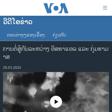
ລິ້ງ
ສຳຫລັບ
ເຂົ້າ
ວີດີໂອຂ່າວ
ຫາ
ໂຮມເພຈ
ຂ້າມ
ຕອນຕ່າງໆຂອງເລື້ອງ
ກ່ຽວກັບ
ລາວ
ຂ້າມ
ອາເມຣິກາ
ຂ້າມ
ການຕໍ່ສູ້ກັນລະຫວ່າງ ອິສຣາແອລ ແລະ ກຸ່ມຮາມ
ໄປ
ການເລືອກຕັ້ງ ປະທານາທີບໍດີ ສະຫະລັດ 2024
າສ
ຫາ
ຂ່າວ​ຈີນ
ຊອກ
28,03,2024
ຄົ້ນ
ໂລກ
ເອເຊຍ
ອິດສະຫຼະພາບດ້ານການຂ່າວ
ຊີວິດຊາວລາວ
No media source currently available
ຊຸມຊົນຊາວລາວ