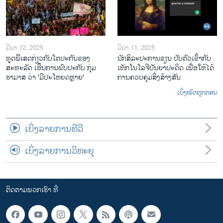
ມີນາ 12, 2025
ມີນາ 11, 2025
ທູດພິິເສດກ່ຽວກັບໂຕປະກັນຂອງ
ນັກ​ສິ​ລະ​ປະ​ການ​ຂຽນ ປັບ​ຕົວ​ເຂົ້າ​ກັບ​
ສະຫະລັດ ເອີ້ນການພົບປະກັບ ກຸ່ມ
ເທັກ​ໂນ​ໂລ​ຈີ​ປັນ​ຍາ​ປະ​ດິດ ເພື່ອ​ໃຫ້​ໄດ້​
ຮາມາສ ວ່າ 'ມີປະໂຫຍດຫຼາຍ'
ກ​ານ​ຄວບ​ຄຸມ​ສິ່ງ​ສ້າງ​ສັນ
ເບິ່ງໝົດທຸກຕອນ
ເບິ່ງລາຍການທີວີ
ເບິ່ງລາຍການວິທະຍຸ
ຕິດຕາມພວກເຮົາ ທີ່