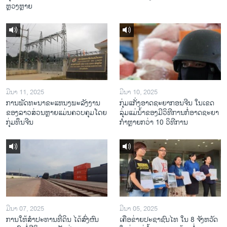
ຫຼວງຫຼາຍ
ມີນາ 11, 2025
ມີນາ 10, 2025
ການພັດທະນາຂະແຫນງພະລັງງານ
ກຸ່ມແກັ່ງອາດຊະຍາກອນຈີນ ໃນເຂດ
ຂອງລາວສ່ວນຫຼາຍແມ່ນຄວບຄຸມໂດຍ
ລຸ່ມແມ່ນໍ້າຂອງມີວິທີການກໍ່ອາດຊະຍາ
ກຸ່ມທຶນຈີນ
ກຳຫຼາຍກວ່າ 10 ວິທີການ
ມີນາ 07, 2025
ມີນາ 05, 2025
ການໃຫ້ສໍາປະທານທີ່ດິນ ໄດ້ສົ່ງຜົນ
ເຄືອ​ຂ່າຍ​ປະຊາຊົນໄທ​ ໃນ 8 ຈັງຫວັດ