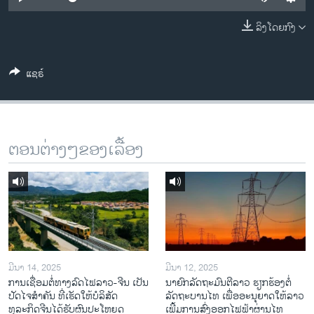
ວິທະຍາສາດ-ເທັກໂນໂລຈີ
ລິງໂດຍກົງ
ທຸລະກິດ
ພາສາອັງກິດ
ແຊຣ໌
ວີດີໂອ
ສຽງ
ລາຍການກະຈາຍສຽງ
ຕອນຕ່າງໆຂອງເລື້ອງ
ຕິດຕາມພວກເຮົາ ທີ່
ລາຍງານ
ພາສາຕ່າງໆ
ມີນາ 14, 2025
ມີນາ 12, 2025
ການເຊື່ອມຕໍ່ທາງລົດໄຟລາວ-ຈີນ ເປັນ
ນາຍົກລັດຖະມົນຕີລາວ ຮຽກຮ້ອງຕໍ່
ປັດໄຈສໍາຄັນ ທີ່ເຮັດໃຫ້ບໍລິສັດ
ລັດຖະບານໄທ ເພື່ອອະນຸຍາດໃຫ້ລາວ
ທຸລະກິດຈີນໄດ້ຮັບຜົນປະໂຫຍດ
ເພີ້ມການສົ່ງອອກໄຟຟ້າຜ່ານໄທ