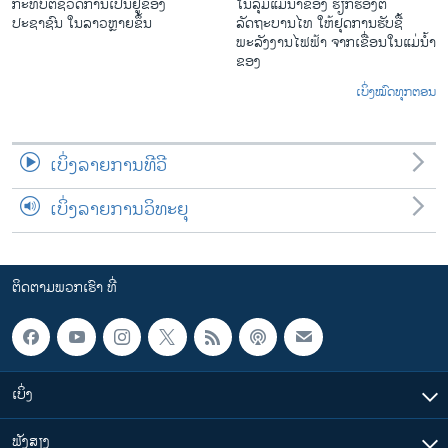
ກະທົບຕໍ່ຊີວິດການເປັນຢູ່ຂອງ
ໃນ​ລຸ່ມ​ແມ່​ນ້ຳ​ຂອງ ຮຽກຮ້ອງຕໍ່
ປະຊາຊົນ ໃນລາວຫຼາຍຂຶ້ນ
ລັດຖະບານໄທ ໃຫ້ຢຸດການຮັບຊື້
ພະລັງງານໄຟຟ້າ ຈາກເຂື່ອນໃນແມ່ນ້ຳ
ຂອງ
ເບິ່ງໝົດທຸກຕອນ
ເບິ່ງລາຍການທີວີ
ເບິ່ງລາຍການວິທະຍຸ
ຕິດຕາມພວກເຮົາ ທີ່
ເບິ່ງ
ຟັງສຽງ