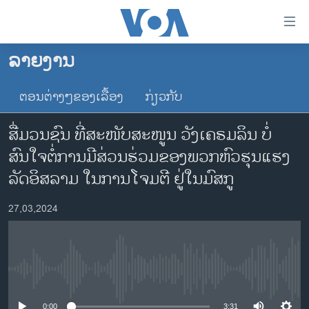
ລິ້ງ
ສຳຫລັບ
ເຂົ້າ
ລາຍງານ
ຫາ
ໂຮມເພຈ
ຂ້າມ
ຕອນຕ່າງໆຂອງເລື້ອງ
ກ່ຽວກັບ
ລາວ
ຂ້າມ
ອາເມຣິກາ
ຂ້າມ
ສື່ມວນຊົນ ທີ່ສະໜັບສະໜູນ ວັງເຄຣມລິນ ບໍ່
ໄປ
ການເລືອກຕັ້ງ ປະທານາທີບໍດີ ສະຫະລັດ 2024
ສົນໃຈຕໍ່ການມີສ່ວນຮ່ວມຂອງພວກຫົວຮຸນແຮງ
ຫາ
ຂ່າວ​ຈີນ
ລັດອິສລາມ ໃນການໂຈມຕີ ຢູ່ໃນມົສກູ
ຊອກ
ຄົ້ນ
ໂລກ
27,03,2024
ເອເຊຍ
ອິດສະຫຼະພາບດ້ານການຂ່າວ
ຊີວິດຊາວລາວ
No media source currently available
ຊຸມຊົນຊາວລາວ
0:00
3:31