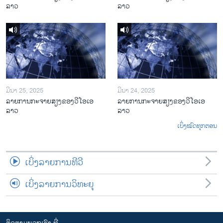
ລາວ
ລາວ
ມີນາ 25, 2025
ມີນາ 24, 2025
ລາຍການກະຈາຍສຽງຂອງວີໂອເອ
ລາຍການກະຈາຍສຽງຂອງວີໂອເອ
ລາວ
ລາວ
ເບິ່ງໝົດທຸກຕອນ
ເບິ່ງລາຍການທີວີ
ເບິ່ງລາຍການວິທະຍຸ