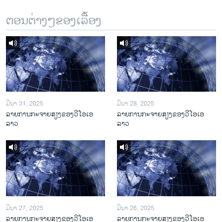
ຕອນຕ່າງໆຂອງເລື້ອງ
ມີນາ 31, 2025
ມີນາ 28, 2025
ລາຍການກະຈາຍສຽງຂອງວີໂອເອ
ລາຍການກະຈາຍສຽງຂອງວີໂອເອ
ລາວ
ລາວ
ມີນາ 27, 2025
ມີນາ 26, 2025
ລາຍການກະຈາຍສຽງຂອງວີໂອເອ
ລາຍການກະຈາຍສຽງຂອງວີໂອເອ