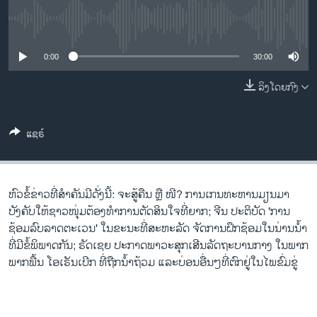
ວິທະຍາສາດ-ເທັກໂນໂລຈີ
No media source currently available
ທຸລະກິດ
0:00
30:00
ພາສາອັງກິດ
ວີດີໂອ
ລິງໂດຍກົງ
ສຽງ
ແຊຣ໌
ລາຍການກະຈາຍສຽງ
ຕິດຕາມພວກເຮົາ ທີ່
ລາຍງານ
ຫົວຂໍ້ຂ່າວທີ່ສຳຄັນມີດັ່ງນີ້: ຈະສູ້ຄືນ ຫຼື ໜີ? ການເກນທະຫານມຽນມາ
ບັງຄັບໃຫ້ຊາວໜຸ່ມຕ້ອງທຳການຕັດສິນໃຈທີ່ຍາກ; ຈີນ ປະຕິບັດ 'ການ
ພາສາຕ່າງໆ
ຊ້ອມລົບລາດຕະເວນ' ໃນຂະນະທີ່ສະຫະລັດ ຈັດການຝຶກຊ້ອມໃນນ່ານນໍ້າ
ທີ່ມີຂໍ້ພິພາດກັນ; ຣັດເຊຍ ປະກາດພາວະສຸກເສີນລັດຖະບານກາງ ໃນພາກ
ພາກພື້ນ ໂອເຣັນເບີກ ທີ່ຖືກນ້ຳຖ້ວມ ແລະບ່ອນອື່ນໆທີ່ຕົກຢູ່ໃນໄພຂົ່ມຂູ່