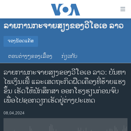
ລິ້ງ
ສຳຫລັບ
ເຂົ້າ
ລາຍການກະຈາຍສຽງຂອງວີໂອເອ ລາວ
ຫາ
ໂຮມເພຈ
ຂ້າມ
ລາວ
ຈອງພັອດແຄັສ
ຂ້າມ
ຈອງພັອດແຄັສ
ອາເມຣິກາ
ຂ້າມ
ຕອນຕ່າງໆຂອງເລື້ອງ
ກ່ຽວກັບ
ໄປ
ການເລືອກຕັ້ງ ປະທານາທີບໍດີ ສະຫະລັດ 2024
Spotify
ຫາ
ລາຍການກະຈາຍສຽງຂອງວີໂອເອ ລາວ: ບັນຫາ
ຂ່າວ​ຈີນ
ຊອກ
ໄພເງິນເພີ້ ແລະເສດຖະກິດຝືດເຄືອງທີ່ຮ້າຍແຮງ
ຄົ້ນ
ໂລກ
YouTube
ຂຶ້ນ ເຮັດໃຫ້ນັກສຶກສາ ອອກໂຮງຮຽນກ່ອນຈົບ
ເອເຊຍ
ເພື່ອໄປຊອກວຽກເຮັດຢູ່ຕ່າງປະເທດ
ຈອງ
ອິດສະຫຼະພາບດ້ານການຂ່າວ
08,04,2024
ຊີວິດຊາວລາວ
ຊຸມຊົນຊາວລາວ