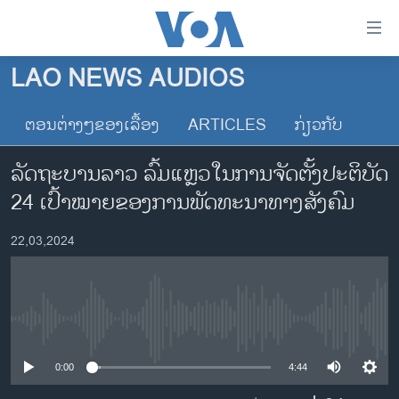
ລິ້ງ
ສຳຫລັບ
ເຂົ້າ
LAO NEWS AUDIOS
ຫາ
ໂຮມເພຈ
ຂ້າມ
ຕອນຕ່າງໆຂອງເລື້ອງ
ARTICLES
ກ່ຽວກັບ
ລາວ
ຂ້າມ
ອາເມຣິກາ
ຂ້າມ
ລັດຖະບານລາວ ລົ້ມແຫຼວໃນການຈັດຕັ້ງປະຕິບັດ
ໄປ
ການເລືອກຕັ້ງ ປະທານາທີບໍດີ ສະຫະລັດ 2024
24 ເປົ້າໝາຍຂອງການພັດທະນາທາງສັງຄົມ
ຫາ
ຂ່າວ​ຈີນ
ຊອກ
22,03,2024
ຄົ້ນ
ໂລກ
ເອເຊຍ
ອິດສະຫຼະພາບດ້ານການຂ່າວ
No media source currently available
ຊີວິດຊາວລາວ
0:00
4:44
ຊຸມຊົນຊາວລາວ