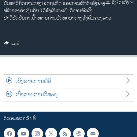
ລິງໂດຍກົງ
ບັນຫາວິກິດການທາງເສດຖະກິດ ແລະການຕົກຕ່ຳລົງຢ່າງ
ວິທະຍາສາດ-ເທັກໂນໂລຈີ
ໜັກຂອງຄ່າເງິນກີບ ໄດ້ສົ່ງຜົນກະທົບຕໍ່ການຈັດຕັ້ງ
ທຸລະກິດ
ປະຕິບັດບັນດາເປົ້າໝາຍການພັດທະນາທາງສັງຄົມຂອງລາວ
ພາສາອັງກິດ
ວີດີໂອ
ແຊຣ໌
ສຽງ
ລາຍການກະຈາຍສຽງ
ຕິດຕາມພວກເຮົາ ທີ່
ລາຍງານ
ເບິ່ງລາຍການທີວີ
ເບິ່ງລາຍການວິທະຍຸ
ພາສາຕ່າງໆ
ຕິດຕາມພວກເຮົາ ທີ່