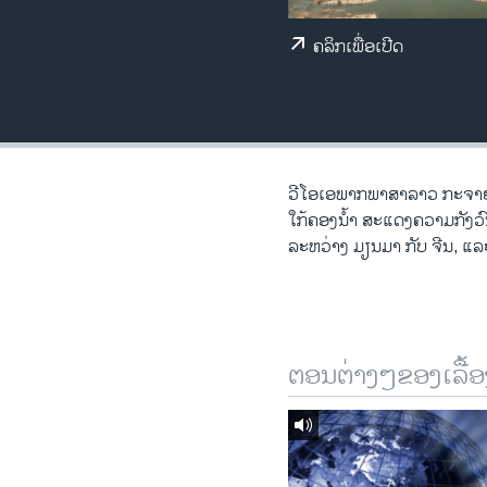
ວິທະຍາສາດ-ເທັກໂນໂລຈີ
ຄລິກເພື່ອເປີດ
ທຸລະກິດ
ພາສາອັງກິດ
ວີດີໂອ
ສຽງ
ວີ​ໂອ​ເອພາກ​ພາສາ​ລາວ​ ກະຈາຍສຽ
ໃກ້ຄອງນໍ້າ ສະແດງຄວາມກັງວົນ
ລາຍການກະຈາຍສຽງ
ລະຫວ່າງ ມຽນມາ ກັບ ຈີນ, ແລ
ລາຍງານ
ຕອນຕ່າງໆຂອງເລື້ອ