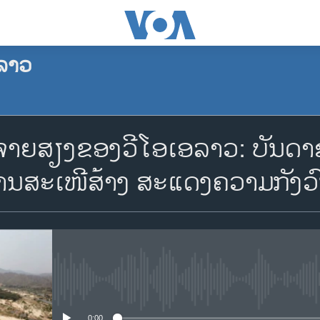
ລາວ
ຈອງພັອດແຄັສ
ຍສຽງຂອງວີໂອເອລາວ: ບັນດາຊາ
Apple Podcasts
ັບການສະເໜີສ້າງ ສະແດງຄວາມກັງວົ
Spotify
YouTube
No media source currently availa
ຈອງ
0:00