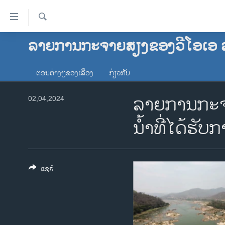
ລິ້ງ
ສຳຫລັບ
ເຂົ້າ
ຄົ້ນຫາ
ລາຍການກະຈາຍສຽງຂອງວີໂອເອ 
ໂຮມເພຈ
ຫາ
ລາວ
ຂ້າມ
ຕອນຕ່າງໆຂອງເລື້ອງ
ກ່ຽວກັບ
ຂ້າມ
ອາເມຣິກາ
ຂ້າມ
ລາຍການກະຈາ
ການເລືອກຕັ້ງ ປະທານາທີບໍດີ ສະຫະລັດ
02,04,2024
ໄປ
2024
ຫາ
ນໍ້າທີ່ໄດ້ຮ
ຂ່າວ​ຈີນ
ຊອກ
ຄົ້ນ
ໂລກ
ເອເຊຍ
ແຊຣ໌
ອິດສະຫຼະພາບດ້ານການຂ່າວ
ຊີວິດຊາວລາວ
ຊຸມຊົນຊາວລາວ