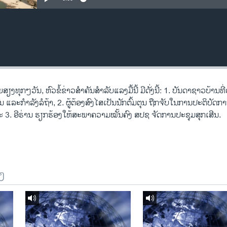
ງ​ທຸກໆ​ວັນ, ຫົວຂໍ້ຂ່າວສໍາຄັນສໍາລັບແລງມື້ນີ້ ມີດັ່ງນີ້: 1. ບັນດາຊາວບ້ານທີ
 ແລະກໍາລັງລໍຖ້າ, 2. ຜູ້ຕ້ອງສົງໄສເປັນນັກຕົ້ມຕຸນ ຖືກຈັບໃນການປະຕິບັດກ
ະ 3. ອີຣ່ານ ຮຽກຮ້ອງໃຫ້ສະພາຄວາມໝັ້ນຄົງ ສປຊ ຈັດການປະຊຸມສຸກເສີນ.
ງ