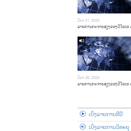
ມີນາ 31, 2025
ລາຍການກະຈາຍສຽງຂອງວີໂອເອ 
ມີນາ 26, 2025
ລາຍການກະຈາຍສຽງຂອງວີໂອເອ 
ເບິ່ງລາຍການທີວີ
ເບິ່ງລາຍການວິທະຍຸ