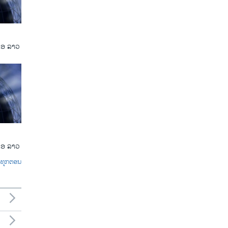
ເອ ລາວ
ເອ ລາວ
ົດທຸກຕອນ