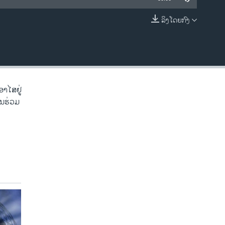
ລິງໂດຍກົງ
EMBED
່ອາໄສຢູ່
ານຮ່ວມ