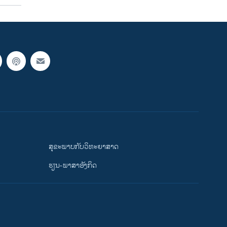
ສຸຂະພາບກັບວິທະຍາສາດ
ຮຽນ-ພາສາອັງກິດ