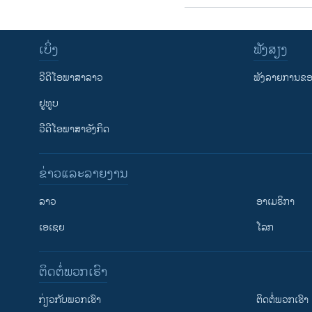
ເບິ່ງ
ຟັງສຽງ
ວີດີໂອພາສາລາວ
ຟັງລາຍການຂອງ
ຢູທູບ
ວີດີໂອພາສາອັງກິດ
ຂ່າວແລະລາຍງານ
ລາວ
ອາເມຣິກາ
ເອເຊຍ
ໂລກ
ຕິດຕໍ່ພວກເຮົາ
ກ່ຽວກັບພວກເຮົາ
ຕິດຕໍ່ພວກເຮົາ