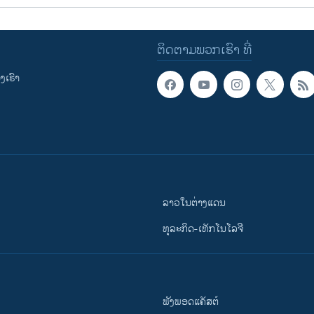
ຕິດຕາມພວກເຮົາ ທີ່
ເຮົາ
ລາວໃນຕ່າງແດນ
ທຸລະກິດ-ເທັກໂນໂລຈີ
ຟັງພອດແຄັສຕ໌