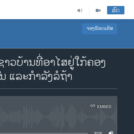
ສົດ
ຈອງພັອດແຄັສ
ວບ້ານທີ່ອາໄສຢູ່ໃກ້ຄອງ
ນ ແລະກໍາລັງລໍຖ້າ
EMBED
ble
30:00