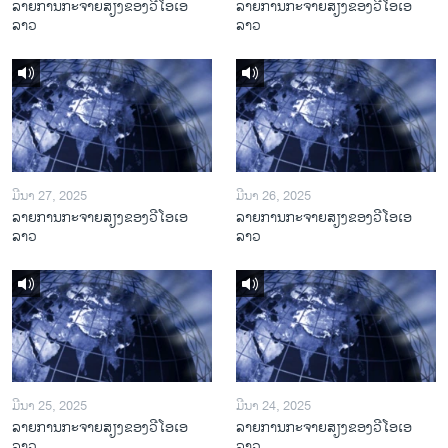
ລາຍການກະຈາຍສຽງຂອງວີໂອເອ
ລາຍການກະຈາຍສຽງຂອງວີໂອເອ
ລາວ
ລາວ
ມີນາ 27, 2025
ມີນາ 26, 2025
ລາຍການກະຈາຍສຽງຂອງວີໂອເອ
ລາຍການກະຈາຍສຽງຂອງວີໂອເອ
ລາວ
ລາວ
ມີນາ 25, 2025
ມີນາ 24, 2025
ລາຍການກະຈາຍສຽງຂອງວີໂອເອ
ລາຍການກະຈາຍສຽງຂອງວີໂອເອ
ລາວ
ລາວ