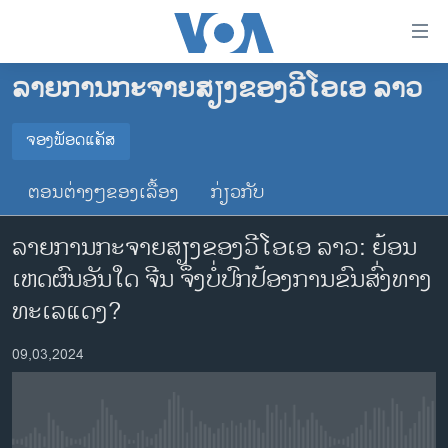
ລິ້ງ
ສຳຫລັບ
ເຂົ້າ
ລາຍການກະຈາຍສຽງຂອງວີໂອເອ ລາວ
ຫາ
ໂຮມເພຈ
ຂ້າມ
ລາວ
ຈອງພັອດແຄັສ
ຂ້າມ
ຈອງພັອດແຄັສ
ອາເມຣິກາ
ຂ້າມ
ຕອນຕ່າງໆຂອງເລື້ອງ
ກ່ຽວກັບ
ໄປ
ການເລືອກຕັ້ງ ປະທານາທີບໍດີ ສະຫະລັດ 2024
Spotify
ຫາ
ລາຍການກະຈາຍສຽງຂອງວີໂອເອ ລາວ: ຍ້ອນ
ຂ່າວ​ຈີນ
ຊອກ
ເຫດຜົນອັນໃດ ຈີນ ຈຶ່ງບໍ່ປົກປ້ອງການຂົນສົ່ງທາງ
ຄົ້ນ
ໂລກ
YouTube
ທະເລແດງ?
ເອເຊຍ
ຈອງ
09,03,2024
ອິດສະຫຼະພາບດ້ານການຂ່າວ
ຊີວິດຊາວລາວ
ຊຸມຊົນຊາວລາວ