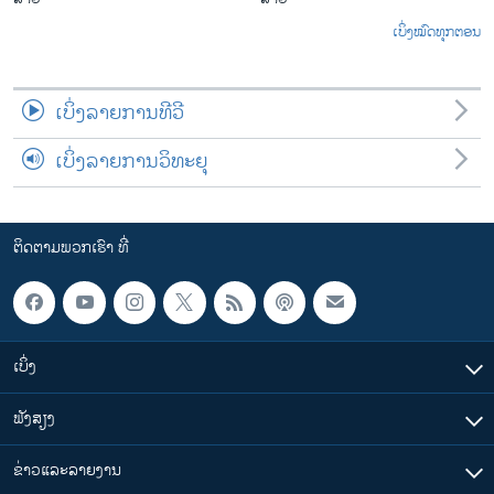
ເບິ່ງໝົດທຸກຕອນ
ເບິ່ງລາຍການທີວີ
ເບິ່ງລາຍການວິທະຍຸ
ຕິດຕາມພວກເຮົາ ທີ່
ເບິ່ງ
ຟັງສຽງ
ຂ່າວແລະລາຍງານ