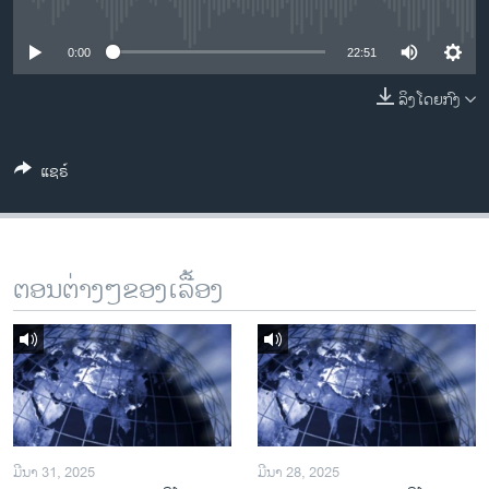
No media source currently available
ວິທະຍາສາດ-ເທັກໂນໂລຈີ
ທຸລະກິດ
0:00
22:51
ພາສາອັງກິດ
ລິງໂດຍກົງ
ວີດີໂອ
ແຊຣ໌
ສຽງ
ລາຍການກະຈາຍສຽງ
ຕິດຕາມພວກເຮົາ ທີ່
ລາຍງານ
ຕອນຕ່າງໆຂອງເລື້ອງ
ພາສາຕ່າງໆ
ມີນາ 31, 2025
ມີນາ 28, 2025