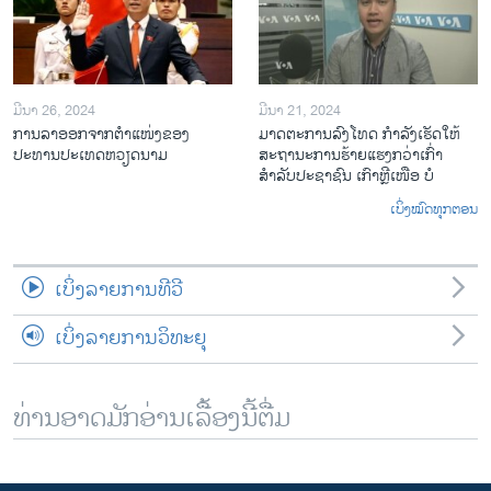
ມີນາ 26, 2024
ມີນາ 21, 2024
ການລາອອກຈາກຕຳແໜ່ງຂອງ
ມາດຕະການລົງໂທດ ກຳລັງເຮັດໃຫ້
ປະທານປະເທດຫວຽດນາມ
ສະຖານະການຮ້າຍແຮງກວ່າເກົ່າ
ສຳລັບປະຊາຊົນ ເກົາຫຼີເໜືອ ບໍ
ເບິ່ງໝົດທຸກຕອນ
ເບິ່ງລາຍການທີວີ
ເບິ່ງລາຍການວິທະຍຸ
ທ່ານອາດມັກອ່ານເລື້ອງນີ້ຕື່ມ