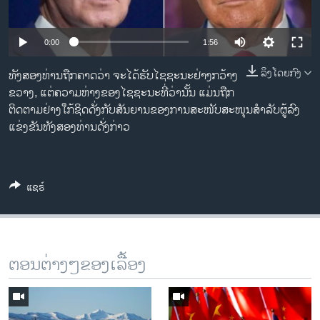
ວິທະຍາສາດ-ເທັກໂນໂລຈີ
ທຸລະກິດ
0:00
1:56
ພາສາອັງກິດ
ລິງໂດຍກົງ
ທັງ​ສອງ​ທ່ານ​ຖືກ​ຄາດ​ວ່າ ​ຈະ​ໄດ້​ຮັບ​ໄຊຊະ​ນະ​ຢ່າງກວ້າງ​
ວີດີໂອ
ຂວາງ, ແຕ່​ຄວາມ​ຫ່າງ​ຂອງ​ໄຊ​ຊະ​ນະ​ທີ່​ວ່າ​ນັ້ນ ​ແມ່ນ​ຖືກ​
ຕິດ​ຕາມ​ຢ່າງ​ໃກ້​ຊິດ​ດັ່ງ​ກັບ​ສັນ​ຍານ​ຂອງ​ການ​ສະ​ໜັບ​ສະ​ໜຸນ​ສຳ​ລັບ​ຜູ້​ລົງ​
ສຽງ
ແຂ່ງ​ຂັນ​ທັງ​ສອງ​ທ່ານ​ດັ່ງ​ກ່າວ
ລາຍການກະຈາຍສຽງ
ຕິດຕາມພວກເຮົາ ທີ່
ລາຍງານ
ແຊຣ໌
ພາສາຕ່າງໆ
ຕອນຕ່າງໆຂອງເລື້ອງ