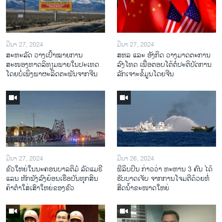
ມີນາ 27, 2024
ມີນາ 27, 2024
ສະຫະລັດ ວາງເປົ້າໝາຍການ
ສຫລ ແລະ ອັງກິດ ວາງມາດຕະການ
ສະໜອງທາດລິທຽມພາຍໃນປະເທດ
ລົງໂທດ ເພື່ອຕອບໂຕ້ຕໍ່ປະຕິບັດການ
ໂດຍບໍ່ເພິ່ງພາຜະລິດຕະພັນຈາກຈີນ
ລັກເຈາະຂໍ້ມູນໂດຍຈີນ
ມີນາ 27, 2024
ມີນາ 26, 2024
ຂົວໃຫຍ່ໃນນະຄອນບາລຕິມໍ ລັດແມຣີ
ຟິລິບປິນ ກ່າວວ່າ ທະຫານ 3 ຄົນ ໄດ້
ແລນ ຫັກພັງລົງຍ້ອນເຮືອບັນທຸກສິນ
ຮັບບາດເຈັບ ຈາກການໂຈມຕີດ້ວຍທໍ່
ຄ້າຕໍາໃສ່ເສົາໃຫຍ່ຂອງຂົວ
ສີດນໍ້າຂະໜາດໃຫຍ່