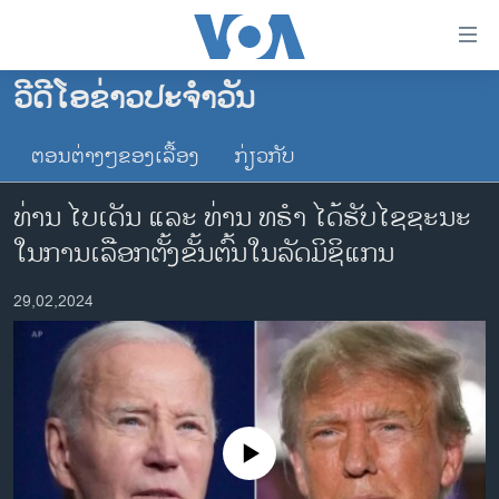
ລິ້ງ
ສຳຫລັບ
ເຂົ້າ
ວີດີໂອຂ່າວປະຈຳວັນ
ຫາ
ໂຮມເພຈ
ຂ້າມ
ຕອນຕ່າງໆຂອງເລື້ອງ
ກ່ຽວກັບ
ລາວ
ຂ້າມ
ອາເມຣິກາ
ຂ້າມ
ທ່ານ ໄບເດັນ ແລະ ທ່ານ ທຣຳ ໄດ້ຮັບໄຊຊະນະ
ໄປ
ການເລືອກຕັ້ງ ປະທານາທີບໍດີ ສະຫະລັດ 2024
ໃນການເລືອກຕັ້ງຂັ້ນຕົ້ນໃນລັດມິຊິແກນ
ຫາ
ຂ່າວ​ຈີນ
ຊອກ
29,02,2024
ຄົ້ນ
ໂລກ
ເອເຊຍ
ອິດສະຫຼະພາບດ້ານການຂ່າວ
ຊີວິດຊາວລາວ
No media source currently available
ຊຸມຊົນຊາວລາວ