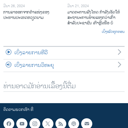
ມີນາ 26, 2024
ມີນາ 21, 2024
ການລາອອກຈາກຕຳແໜ່ງຂອງ
ມາດຕະການລົງໂທດ ກຳລັງເຮັດໃຫ້
ປະທານປະເທດຫວຽດນາມ
ສະຖານະການຮ້າຍແຮງກວ່າເກົ່າ
ສຳລັບປະຊາຊົນ ເກົາຫຼີເໜືອ ບໍ
ເບິ່ງໝົດທຸກຕອນ
ເບິ່ງລາຍການທີວີ
ເບິ່ງລາຍການວິທະຍຸ
ທ່ານອາດມັກອ່ານເລື້ອງນີ້ຕື່ມ
ຕິດຕາມພວກເຮົາ ທີ່