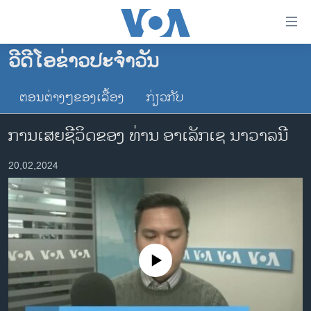
ລິ້ງ
ສຳຫລັບ
ເຂົ້າ
ວີດີໂອຂ່າວປະຈຳວັນ
ຫາ
ໂຮມເພຈ
ຂ້າມ
ຕອນຕ່າງໆຂອງເລື້ອງ
ກ່ຽວກັບ
ລາວ
ຂ້າມ
ອາເມຣິກາ
ຂ້າມ
ການເສຍຊີວິດຂອງ ທ່ານ ອາ​ເລັກ​ເຊ ນາວ​າ​ລ​ນີ
ໄປ
ການເລືອກຕັ້ງ ປະທານາທີບໍດີ ສະຫະລັດ 2024
ຫາ
20,02,2024
ຂ່າວ​ຈີນ
ຊອກ
ຄົ້ນ
ໂລກ
ເອເຊຍ
ອິດສະຫຼະພາບດ້ານການຂ່າວ
No media source currently available
ຊີວິດຊາວລາວ
ຊຸມຊົນຊາວລາວ