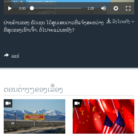
ວິທະຍາສາດ-ເທັກໂນໂລຈີ
0:00
1:28
ທຸລະກິດ
ລິງໂດຍກົງ
ຝ່າຍ​ຄ້ານ​ຂອງ ຣັດ​ເຊຍ ໄດ້​ສູນ​ເສຍ​ດາວ​ທີ່​ແຈ້ງ​ສະ​ຫວ່າງ​
ພາສາອັງກິດ
ທີ່​ສຸດ​ຂອງ​ເຂົາ​ເຈົ້າ. ຕໍ່​ໄປຈະ​ແມ່ນ​ຫຍັງ?
ວີດີໂອ
ສຽງ
ແຊຣ໌
ລາຍການກະຈາຍສຽງ
ຕິດຕາມພວກເຮົາ ທີ່
ລາຍງານ
ຕອນຕ່າງໆຂອງເລື້ອງ
ພາສາຕ່າງໆ