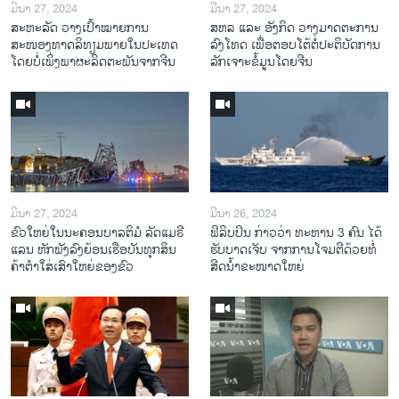
ມີນາ 27, 2024
ມີນາ 27, 2024
ສະຫະລັດ ວາງເປົ້າໝາຍການ
ສຫລ ແລະ ອັງກິດ ວາງມາດຕະການ
ສະໜອງທາດລິທຽມພາຍໃນປະເທດ
ລົງໂທດ ເພື່ອຕອບໂຕ້ຕໍ່ປະຕິບັດການ
ໂດຍບໍ່ເພິ່ງພາຜະລິດຕະພັນຈາກຈີນ
ລັກເຈາະຂໍ້ມູນໂດຍຈີນ
ມີນາ 27, 2024
ມີນາ 26, 2024
ຂົວໃຫຍ່ໃນນະຄອນບາລຕິມໍ ລັດແມຣີ
ຟິລິບປິນ ກ່າວວ່າ ທະຫານ 3 ຄົນ ໄດ້
ແລນ ຫັກພັງລົງຍ້ອນເຮືອບັນທຸກສິນ
ຮັບບາດເຈັບ ຈາກການໂຈມຕີດ້ວຍທໍ່
ຄ້າຕໍາໃສ່ເສົາໃຫຍ່ຂອງຂົວ
ສີດນໍ້າຂະໜາດໃຫຍ່