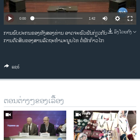
ວິທະຍາສາດ-ເທັກໂນໂລຈີ
ທຸລະກິດ
0:00
1:42
ພາສາອັງກິດ
ລິງໂດຍກົງ
ການພົບປະກນຂອງທັງສອງທ່ານ ອາດຈະພົວພັນກ່ຽວກັບ
ວີດີໂອ
ການຕັດສິນຂອງສານລັດຖະທໍາມະນູນໄທ ຕໍ່ພັກກ້າວໄກ
ສຽງ
ລາຍການກະຈາຍສຽງ
ແຊຣ໌
ຕິດຕາມພວກເຮົາ ທີ່
ລາຍງານ
ພາສາຕ່າງໆ
ຕອນຕ່າງໆຂອງເລື້ອງ