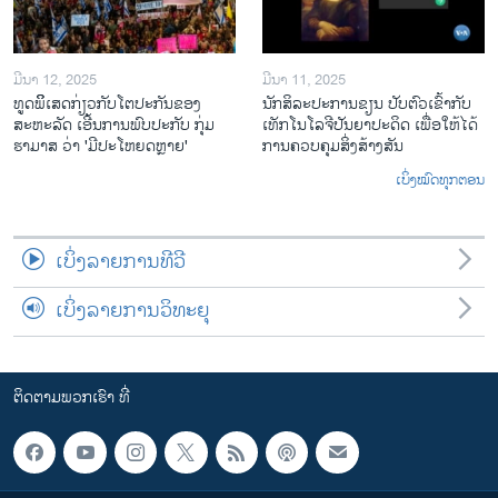
ມີນາ 12, 2025
ມີນາ 11, 2025
ທູດພິິເສດກ່ຽວກັບໂຕປະກັນຂອງ
ນັກ​ສິ​ລະ​ປະ​ການ​ຂຽນ ປັບ​ຕົວ​ເຂົ້າ​ກັບ​
ສະຫະລັດ ເອີ້ນການພົບປະກັບ ກຸ່ມ
ເທັກ​ໂນ​ໂລ​ຈີ​ປັນ​ຍາ​ປະ​ດິດ ເພື່ອ​ໃຫ້​ໄດ້​
ຮາມາສ ວ່າ 'ມີປະໂຫຍດຫຼາຍ'
ກ​ານ​ຄວບ​ຄຸມ​ສິ່ງ​ສ້າງ​ສັນ
ເບິ່ງໝົດທຸກຕອນ
ເບິ່ງລາຍການທີວີ
ເບິ່ງລາຍການວິທະຍຸ
ຕິດຕາມພວກເຮົາ ທີ່