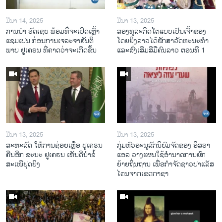
ມີນາ 14, 2025
ມີນາ 13, 2025
ການ​ນຳ ຣັດ​ເຊຍ ພ້ອມ​ທີ່​ຈະ​ເປີ​ດ​ເຫຼົ້າ​
ສອງທຸລະກິດໂຕແບບເປັນເຈົ້າຂອງ
ແຊມ​ເປນ ກ່ອນການ​ເຈ​ລະ​ຈາ​ສັນ​ຕິ​
ໂດຍຍິງລາວໄດ້ຮັກສາວັດທະນະທຳ
ພາບ ຢູ​ເຄ​ຣນ ທີ່​ຄາດ​ວ່າ​ຈະ​ເກີດ​ຂຶ້ນ
ແລະສົ່ງເສີມສີມືຄົນລາວ ຕອນທີ 1
ມີນາ 13, 2025
ມີນາ 13, 2025
ສະຫະລັດ ໃຫ້ການຊ່ອຍເຫຼືອ ຢູເຄຣນ
ກຸ່ມຫົວອະນຸລັກນິຍົມຈັດຂອງ ອິສຣາ
ຄືນອີກ ຂະນະ ຢູເຄຣນ ເຫັນດີນຳຂໍ້
ແອລ ວາງແຜນໃຊ້ອຳນາດການຍົກ
ສະເໜີຢຸດຍິງ
ຍ້າຍຖິ່ນຖານ ເພື່ອກຳຈັດຊາວປາແລັສ
ໄຕນຈາກເຂດກາຊາ