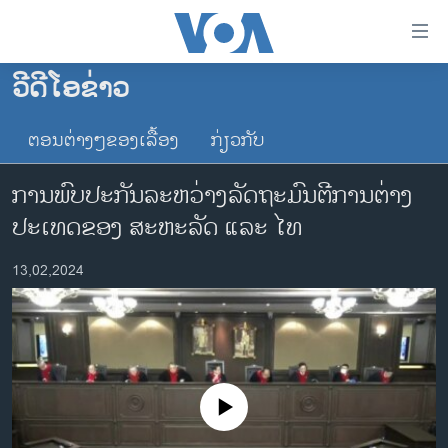
ລິ້ງ
ສຳຫລັບ
ເຂົ້າ
ວີດີໂອຂ່າວ
ຫາ
ໂຮມເພຈ
ຂ້າມ
ຕອນຕ່າງໆຂອງເລື້ອງ
ກ່ຽວກັບ
ລາວ
ຂ້າມ
ອາເມຣິກາ
ຂ້າມ
ການພົບປະກັນລະຫວ່າງລັດຖະມົນຕີການຕ່າງ
ໄປ
ການເລືອກຕັ້ງ ປະທານາທີບໍດີ ສະຫະລັດ 2024
ປະເທດຂອງ ສະຫະລັດ ແລະ ໄທ
ຫາ
ຂ່າວ​ຈີນ
ຊອກ
13,02,2024
ຄົ້ນ
ໂລກ
ເອເຊຍ
ອິດສະຫຼະພາບດ້ານການຂ່າວ
ຊີວິດຊາວລາວ
No media source currently available
ຊຸມຊົນຊາວລາວ