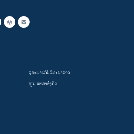
ສຸຂະພາບກັບວິທະຍາສາດ
ຮຽນ-ພາສາອັງກິດ