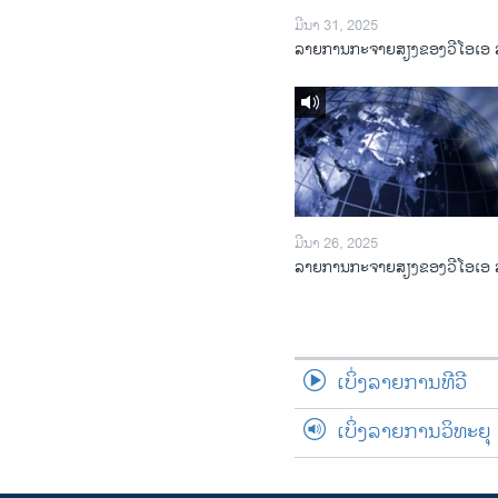
ມີນາ 31, 2025
ລາຍການກະຈາຍສຽງຂອງວີໂອເອ 
ມີນາ 26, 2025
ລາຍການກະຈາຍສຽງຂອງວີໂອເອ 
ເບິ່ງລາຍການທີວີ
ເບິ່ງລາຍການວິທະຍຸ