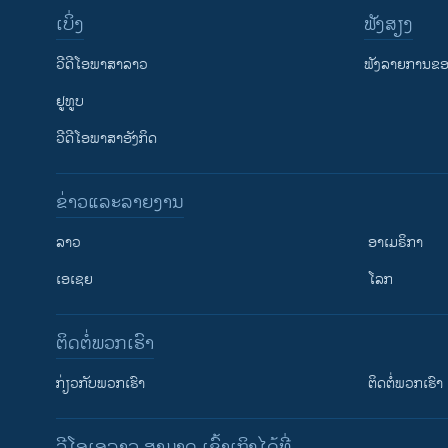
ເບິ່ງ
ຟັງສຽງ
ວີດີໂອພາສາລາວ
ຟັງລາຍການຂອງ
ຢູທູບ
ວີດີໂອພາສາອັງກິດ
ຂ່າວແລະລາຍງານ
ລາວ
ອາເມຣິກາ
ເອເຊຍ
ໂລກ
ຕິດຕໍ່ພວກເຮົາ
ກ່ຽວກັບພວກເຮົາ
ຕິດຕໍ່ພວກເຮົາ