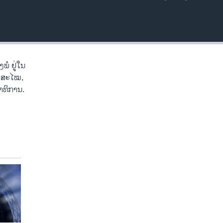
EMBED
ງພໍ ຢູ່ໃນ
າວສະໄໝ,
າທິການ.