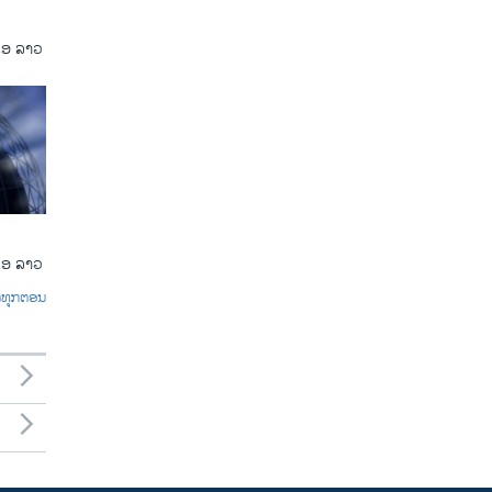
ເອ ລາວ
ເອ ລາວ
ົດທຸກຕອນ