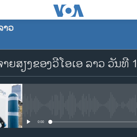
ລາວ
ຈອງພັອດແຄັສ
ຍສຽງຂອງວີໂອເອ ລາວ ວັນທີ 1
Apple Podcasts
Spotify
YouTube
No media source currently availa
0:00
ຈອງ