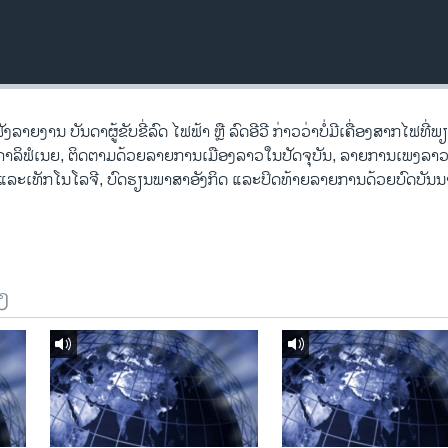
ັງລາຍງານ ບັນດາຜູ້ຂັບຂີ່ລົດ ໄຟຟ້າ ຫຼື ລົດອີວີ ກ່າວວ່າບໍ່ມີເຄື່ອງສາກໄຟທີ່ພຽ
ັດຄາລິຟໍເນຍ, ຕິດຕາມດ້ວຍລາຍການເມືອງລາວໃນປັດຈຸບັນ, ລາຍການເພງລ
ແລະເທັກໂນໂລຈີ, ບົດຮຽນພາສາອັງກິດ ແລະປິດທ້າຍລາຍການດ້ວຍບົດບັນນ
ງ