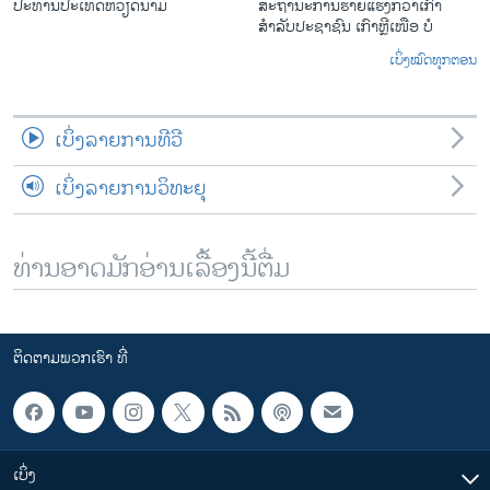
ປະທານປະເທດຫວຽດນາມ
ສະຖານະການຮ້າຍແຮງກວ່າເກົ່າ
ສຳລັບປະຊາຊົນ ເກົາຫຼີເໜືອ ບໍ
ເບິ່ງໝົດທຸກຕອນ
ເບິ່ງລາຍການທີວີ
ເບິ່ງລາຍການວິທະຍຸ
ທ່ານອາດມັກອ່ານເລື້ອງນີ້ຕື່ມ
ຕິດຕາມພວກເຮົາ ທີ່
ເບິ່ງ