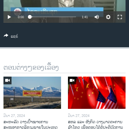
ວິທະຍາສາດ-ເທັກໂນໂລຈີ
ທຸລະກິດ
0:00
1:41
ພາສາອັງກິດ
ວີດີໂອ
ແຊຣ໌
ສຽງ
ລາຍການກະຈາຍສຽງ
ຕິດຕາມພວກເຮົາ ທີ່
ຕອນຕ່າງໆຂອງເລື້ອງ
ລາຍງານ
ພາສາຕ່າງໆ
ມີນາ 27, 2024
ມີນາ 27, 2024
ສະຫະລັດ ວາງເປົ້າໝາຍການ
ສຫລ ແລະ ອັງກິດ ວາງມາດຕະການ
ສະໜອງທາດລິທຽມພາຍໃນປະເທດ
ລົງໂທດ ເພື່ອຕອບໂຕ້ຕໍ່ປະຕິບັດການ