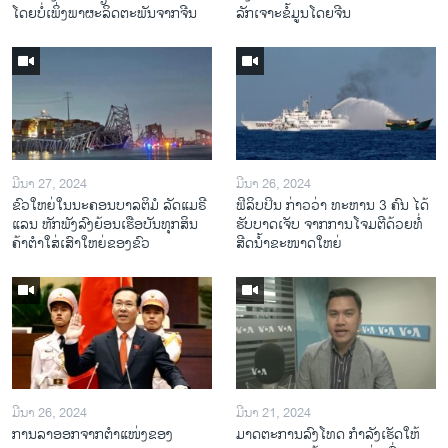
ໂດຍບໍ່ເພິ່ງພາຜະລິດຕະພັນຈາກຈີນ
ລັກເຈາະຂໍ້ມູນໂດຍຈີນ
ມີນາ 27, 2024
ມີນາ 26, 2024
ຂົວໃຫຍ່ໃນນະຄອນບາລຕິມໍ ລັດແມຣີ
ຟິລິບປິນ ກ່າວວ່າ ທະຫານ 3 ຄົນ ໄດ້
ແລນ ຫັກພັງລົງຍ້ອນເຮືອບັນທຸກສິນ
ຮັບບາດເຈັບ ຈາກການໂຈມຕີດ້ວຍທໍ່
ຄ້າຕໍາໃສ່ເສົາໃຫຍ່ຂອງຂົວ
ສີດນໍ້າຂະໜາດໃຫຍ່
ມີນາ 26, 2024
ມີນາ 21, 2024
ການລາອອກຈາກຕຳແໜ່ງຂອງ
ມາດຕະການລົງໂທດ ກຳລັງເຮັດໃຫ້