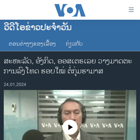
ລິ້ງ
ສຳຫລັບ
ເຂົ້າ
ວີດີໂອຂ່າວປະຈຳວັນ
ຫາ
ໂຮມເພຈ
ຂ້າມ
ຕອນຕ່າງໆຂອງເລື້ອງ
ກ່ຽວກັບ
ລາວ
ຂ້າມ
ອາເມຣິກາ
ຂ້າມ
ສະຫະລັດ, ອັງກິດ, ອອສເຕຣເລຍ ວາງມາດຕະ
ໄປ
ການເລືອກຕັ້ງ ປະທານາທີບໍດີ ສະຫະລັດ 2024
ການລົງໂທດ ຮອບໃໝ່ ຕໍ່ກຸ່ມຮາມາສ
ຫາ
ຂ່າວ​ຈີນ
ຊອກ
24,01,2024
ຄົ້ນ
ໂລກ
ເອເຊຍ
ອິດສະຫຼະພາບດ້ານການຂ່າວ
ຊີວິດຊາວລາວ
No media source currently available
ຊຸມຊົນຊາວລາວ