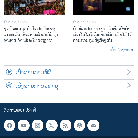
ມີນາ 12, 2025
ມີນາ 11, 2025
ທູດພິິເສດກ່ຽວກັບໂຕປະກັນຂອງ
ນັກ​ສິ​ລະ​ປະ​ການ​ຂຽນ ປັບ​ຕົວ​ເຂົ້າ​ກັບ​
ສະຫະລັດ ເອີ້ນການພົບປະກັບ ກຸ່ມ
ເທັກ​ໂນ​ໂລ​ຈີ​ປັນ​ຍາ​ປະ​ດິດ ເພື່ອ​ໃຫ້​ໄດ້​
ຮາມາສ ວ່າ 'ມີປະໂຫຍດຫຼາຍ'
ກ​ານ​ຄວບ​ຄຸມ​ສິ່ງ​ສ້າງ​ສັນ
ເບິ່ງໝົດທຸກຕອນ
ເບິ່ງລາຍການທີວີ
ເບິ່ງລາຍການວິທະຍຸ
ຕິດຕາມພວກເຮົາ ທີ່