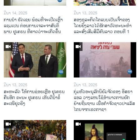
ມີນາ 14, 2025
ມີນາ 13, 2025
ການ​ນຳ ຣັດ​ເຊຍ ພ້ອມ​ທີ່​ຈະ​ເປີ​ດ​ເຫຼົ້າ​
ສອງທຸລະກິດໂຕແບບເປັນເຈົ້າຂອງ
ແຊມ​ເປນ ກ່ອນການ​ເຈ​ລະ​ຈາ​ສັນ​ຕິ​
ໂດຍຍິງລາວໄດ້ຮັກສາວັດທະນະທຳ
ພາບ ຢູ​ເຄ​ຣນ ທີ່​ຄາດ​ວ່າ​ຈະ​ເກີດ​ຂຶ້ນ
ແລະສົ່ງເສີມສີມືຄົນລາວ ຕອນທີ 1
ມີນາ 13, 2025
ມີນາ 13, 2025
ສະຫະລັດ ໃຫ້ການຊ່ອຍເຫຼືອ ຢູເຄຣນ
ກຸ່ມຫົວອະນຸລັກນິຍົມຈັດຂອງ ອິສຣາ
ຄືນອີກ ຂະນະ ຢູເຄຣນ ເຫັນດີນຳຂໍ້
ແອລ ວາງແຜນໃຊ້ອຳນາດການຍົກ
ສະເໜີຢຸດຍິງ
ຍ້າຍຖິ່ນຖານ ເພື່ອກຳຈັດຊາວປາແລັສ
ໄຕນຈາກເຂດກາຊາ