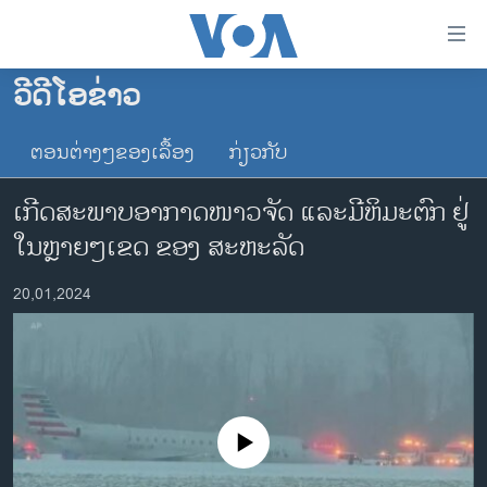
ລິ້ງ
ສຳຫລັບ
ເຂົ້າ
ວີດີໂອຂ່າວ
ຫາ
ໂຮມເພຈ
ຂ້າມ
ຕອນຕ່າງໆຂອງເລື້ອງ
ກ່ຽວກັບ
ລາວ
ຂ້າມ
ອາເມຣິກາ
ຂ້າມ
​​ເກີດສະ​ພາບ​ອາ​ກາດ​ໜາວ​ຈັດ ແລະ​ມີ​ຫິ​ມະ​ຕົກ ຢູ່​
ໄປ
ການເລືອກຕັ້ງ ປະທານາທີບໍດີ ສະຫະລັດ 2024
ໃນ​ຫຼາຍໆ​ເຂດ ຂອງ ສະ​ຫະ​ລັດ
ຫາ
ຂ່າວ​ຈີນ
ຊອກ
20,01,2024
ຄົ້ນ
ໂລກ
ເອເຊຍ
ອິດສະຫຼະພາບດ້ານການຂ່າວ
ຊີວິດຊາວລາວ
No media source currently available
ຊຸມຊົນຊາວລາວ