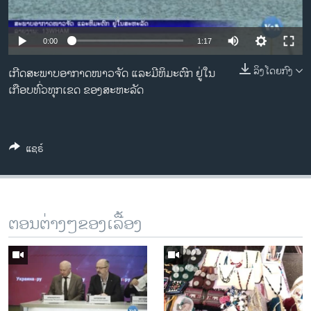
ວິທະຍາສາດ-ເທັກໂນໂລຈີ
ທຸລະກິດ
0:00
1:17
ພາສາອັງກິດ
ລິງໂດຍກົງ
​​ເກີດສະ​ພາບ​ອາ​ກາດ​ໜາວ​ຈັດ ແລະ​ມີ​ຫິ​ມະ​ຕົກ ຢູ່​ໃນ​
ວີດີໂອ
ເກືອບ​ທົ່ວ​ທຸກເຂດ ຂອງສະ​ຫະ​ລັດ
ສຽງ
ລາຍການກະຈາຍສຽງ
ແຊຣ໌
ຕິດຕາມພວກເຮົາ ທີ່
ລາຍງານ
ພາສາຕ່າງໆ
ຕອນຕ່າງໆຂອງເລື້ອງ