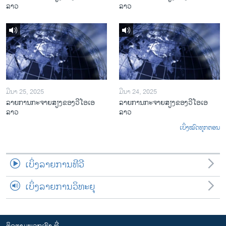
ລາວ
ລາວ
ມີນາ 25, 2025
ມີນາ 24, 2025
ລາຍການກະຈາຍສຽງຂອງວີໂອເອ
ລາຍການກະຈາຍສຽງຂອງວີໂອເອ
ລາວ
ລາວ
ເບິ່ງໝົດທຸກຕອນ
ເບິ່ງລາຍການທີວີ
ເບິ່ງລາຍການວິທະຍຸ