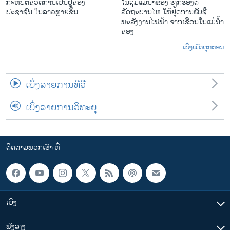
ກະທົບຕໍ່ຊີວິດການເປັນຢູ່ຂອງ
ໃນ​ລຸ່ມ​ແມ່​ນ້ຳ​ຂອງ ຮຽກຮ້ອງຕໍ່
ປະຊາຊົນ ໃນລາວຫຼາຍຂຶ້ນ
ລັດຖະບານໄທ ໃຫ້ຢຸດການຮັບຊື້
ພະລັງງານໄຟຟ້າ ຈາກເຂື່ອນໃນແມ່ນ້ຳ
ຂອງ
ເບິ່ງໝົດທຸກຕອນ
ເບິ່ງລາຍການທີວີ
ເບິ່ງລາຍການວິທະຍຸ
ຕິດຕາມພວກເຮົາ ທີ່
ເບິ່ງ
ຟັງສຽງ