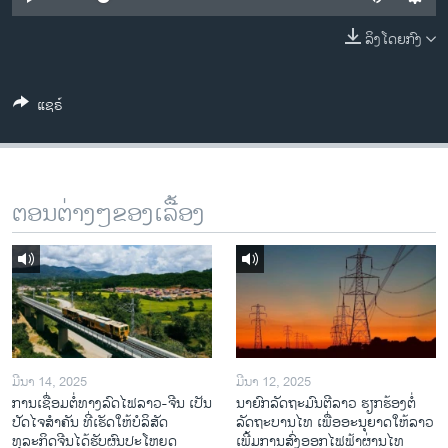
ວິທະຍາສາດ-ເທັກໂນໂລຈີ
ລິງໂດຍກົງ
ທຸລະກິດ
ພາສາອັງກິດ
ແຊຣ໌
ວີດີໂອ
ສຽງ
ລາຍການກະຈາຍສຽງ
ຕອນຕ່າງໆຂອງເລື້ອງ
ຕິດຕາມພວກເຮົາ ທີ່
ລາຍງານ
ພາສາຕ່າງໆ
ມີນາ 14, 2025
ມີນາ 12, 2025
ການເຊື່ອມຕໍ່ທາງລົດໄຟລາວ-ຈີນ ເປັນ
ນາຍົກລັດຖະມົນຕີລາວ ຮຽກຮ້ອງຕໍ່
ປັດໄຈສໍາຄັນ ທີ່ເຮັດໃຫ້ບໍລິສັດ
ລັດຖະບານໄທ ເພື່ອອະນຸຍາດໃຫ້ລາວ
ທຸລະກິດຈີນໄດ້ຮັບຜົນປະໂຫຍດ
ເພີ້ມການສົ່ງອອກໄຟຟ້າຜ່ານໄທ