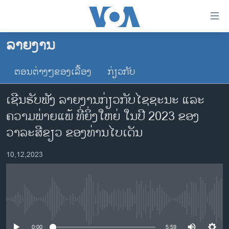
ລິ້ງ
ສຳຫລັບ
ເຂົ້າ
ລາຍງານ
ຫາ
ໂຮມເພຈ
ຂ້າມ
ຕອນຕ່າງໆຂອງເລື້ອງ
ກ່ຽວກັບ
ລາວ
ຂ້າມ
ອາເມຣິກາ
ຂ້າມ
ເຊີນຮັບຟັງ ລາຍງານກ່ຽວກັບໄຊຊະນະ ແລະ
ໄປ
ການເລືອກຕັ້ງ ປະທານາທີບໍດີ ສະຫະລັດ 2024
ຄວາມພ່າຍແພ້ ທີ່ຍິ່ງໃຫຍ່ ໃນປີ 2023 ຂອງ
ຫາ
ຂ່າວ​ຈີນ
ວາລະສີຂຽວ ຂອງທ່ານໄບເດັນ
ຊອກ
ຄົ້ນ
ໂລກ
10,12,2023
ເອເຊຍ
ອິດສະຫຼະພາບດ້ານການຂ່າວ
ຊີວິດຊາວລາວ
No media source currently available
ຊຸມຊົນຊາວລາວ
0:00
5:59