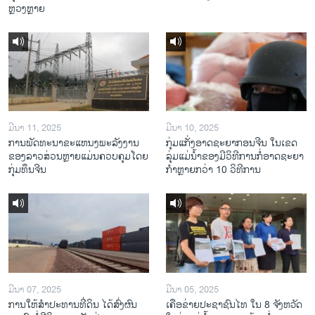
ຫຼວງຫຼາຍ
ມີນາ 11, 2025
ມີນາ 10, 2025
ການພັດທະນາຂະແຫນງພະລັງງານ
ກຸ່ມແກັ່ງອາດຊະຍາກອນຈີນ ໃນເຂດ
ຂອງລາວສ່ວນຫຼາຍແມ່ນຄວບຄຸມໂດຍ
ລຸ່ມແມ່ນໍ້າຂອງມີວິທີການກໍ່ອາດຊະຍາ
ກຸ່ມທຶນຈີນ
ກຳຫຼາຍກວ່າ 10 ວິທີການ
ມີນາ 07, 2025
ມີນາ 05, 2025
ການໃຫ້ສໍາປະທານທີ່ດິນ ໄດ້ສົ່ງຜົນ
ເຄືອ​ຂ່າຍ​ປະຊາຊົນໄທ​ ໃນ 8 ຈັງຫວັດ