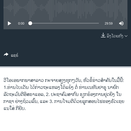
ວິທະຍາສາດ-ເທັກໂນໂລຈີ
No media source currently available
ທຸລະກິດ
0:00
29:59
ພາສາອັງກິດ
ວີດີໂອ
ລິງໂດຍກົງ
ສຽງ
ແຊຣ໌
ລາຍການກະຈາຍສຽງ
ຕິດຕາມພວກເຮົາ ທີ່
ລາຍງານ
ວີ​ໂອ​ເອພາກ​ພາສາ​ລາວ​ ກະຈາຍສຽງ​ທຸກໆ​ວັນ, ຫົວຂໍ້ຂ່າວສໍາຄັນໃນມື້ນີ້:
1.ທ່ານໄບເດັນ ໄດ້ກ່າວຖະແຫລງໂຕ້ແຍ້ງ ຕໍ່ ທ່ານເນທັນຢາຮູ ນາຍົກ
ພາສາຕ່າງໆ
ລັດຖະມົນຕີອິສຣາແອລ, 2. ປະ​ຊາ​ຄົມ​ສາ​ກົນ ຮຽກ​ຮ້ອງ​ການ​ຢຸດ​ຍິງ ​ໃນ
ກາ​ຊາ ຢ່າງ​ຖ້ວມ​ລົ້ນ, ແລະ 3. ການໂຈມຕີດ້ວຍລູກສອນໄຟຂອງຣັດເຊຍ
ແນໃສ່ ກີຢິບ.