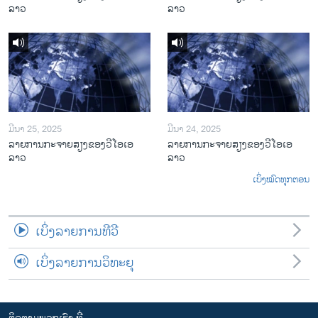
ລາວ
ລາວ
ມີນາ 25, 2025
ມີນາ 24, 2025
ລາຍການກະຈາຍສຽງຂອງວີໂອເອ
ລາຍການກະຈາຍສຽງຂອງວີໂອເອ
ລາວ
ລາວ
ເບິ່ງໝົດທຸກຕອນ
ເບິ່ງລາຍການທີວີ
ເບິ່ງລາຍການວິທະຍຸ