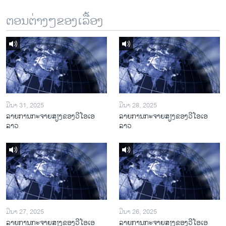
ຕອນຕ່າງໆຂອງເລື້ອງ
ມີນາ 31, 2025
ມີນາ 28, 2025
ລາຍການກະຈາຍສຽງຂອງວີໂອເອ
ລາຍການກະຈາຍສຽງຂອງວີໂອເອ
ລາວ
ລາວ
ມີນາ 27, 2025
ມີນາ 26, 2025
ລາຍການກະຈາຍສຽງຂອງວີໂອເອ
ລາຍການກະຈາຍສຽງຂອງວີໂອເອ