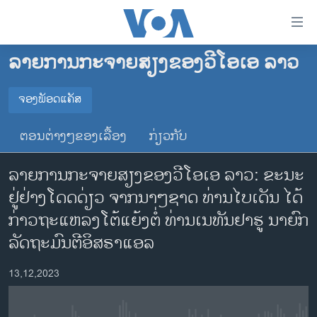
ລິ້ງ
ສຳຫລັບ
ເຂົ້າ
ລາຍການກະຈາຍສຽງຂອງວີໂອເອ ລາວ
ຫາ
ໂຮມເພຈ
ຂ້າມ
ລາວ
ຈອງພັອດແຄັສ
ຂ້າມ
ຈອງພັອດແຄັສ
ອາເມຣິກາ
ຂ້າມ
ຕອນຕ່າງໆຂອງເລື້ອງ
ກ່ຽວກັບ
ໄປ
ການເລືອກຕັ້ງ ປະທານາທີບໍດີ ສະຫະລັດ 2024
Spotify
ຫາ
ລາຍການກະຈາຍສຽງຂອງວີໂອເອ ລາວ: ຂະນະ
ຂ່າວ​ຈີນ
ຊອກ
ຢູ່ຢ່າງໂດດດ່ຽວ ຈາກນາໆຊາດ ທ່ານໄບເດັນ ໄດ້
ຄົ້ນ
ໂລກ
YouTube
ກ່າວຖະແຫລງໂຕ້ແຍ້ງຕໍ່ ທ່ານເນທັນຢາຮູ ນາຍົກ
ເອເຊຍ
ລັດຖະມົນຕີອິສຣາແອລ
ຈອງ
ອິດສະຫຼະພາບດ້ານການຂ່າວ
13,12,2023
ຊີວິດຊາວລາວ
ຊຸມຊົນຊາວລາວ