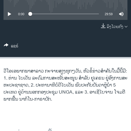
No media source currently available
ວິທະຍາສາດ-ເທັກໂນໂລຈີ
ທຸລະກິດ
0:00
29:59
ພາສາອັງກິດ
ລິງໂດຍກົງ
ວີດີໂອ
ແຊຣ໌
ສຽງ
ລາຍການກະຈາຍສຽງ
ຕິດຕາມພວກເຮົາ ທີ່
ລາຍງານ
ວີ​ໂອ​ເອພາກ​ພາສາ​ລາວ​ ກະຈາຍສຽງ​ທຸກໆ​ວັນ, ຫົວຂໍ້ຂ່າວສໍາຄັນໃນມື້ນີ້ມີ:
1. ທ່ານ ໄບ​ເດັນ ລະ​ດົມ​ການ​ສະ​ໜັບ​ສະ​ໜູນ​ ສຳ​ລັບ ຢູ​ເຄ​ຣນ ຢູ່​ອົງ​ການ​ສະ​
ຫະ​ປະ​ຊາ​ຊາດ, 2. ປະທານາທິບໍດີໄບເດັນ ພົບປະກັບບັນດາຜູ້ນໍາ 5
ພາສາຕ່າງໆ
ປະເທດ ຢູ່ດ້ານນອກກອງປະຊຸມ UNGA, ແລະ 3. ອາ​ເຊີ​ໄບ​ຈານ ໂຈມ​ຕີ​
ພາກ​ພື້ນ ນາ​ກໍ​ໂນ​-ກາ​ຣາ​ບັກ.