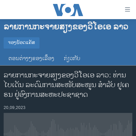
ລິ້ງ
ສຳຫລັບ
ເຂົ້າ
ລາຍການກະຈາຍສຽງຂອງວີໂອເອ ລາວ
ຫາ
ໂຮມເພຈ
ຂ້າມ
ລາວ
ຈອງພັອດແຄັສ
ຂ້າມ
ຈອງພັອດແຄັສ
ອາເມຣິກາ
ຂ້າມ
ຕອນຕ່າງໆຂອງເລື້ອງ
ກ່ຽວກັບ
ໄປ
ການເລືອກຕັ້ງ ປະທານາທີບໍດີ ສະຫະລັດ 2024
Spotify
ຫາ
ລາຍການກະຈາຍສຽງຂອງວີໂອເອ ລາວ: ທ່ານ
ຂ່າວ​ຈີນ
ຊອກ
ໄບ​ເດັນ ລະ​ດົມ​ການ​ສະ​ໜັບ​ສະ​ໜູນ​ ສຳ​ລັບ ຢູ​ເຄ​
ຄົ້ນ
ໂລກ
YouTube
ຣນ ຢູ່​ອົງ​ການ​ສະ​ຫະ​ປະ​ຊາ​ຊາດ
ເອເຊຍ
ຈອງ
20,09,2023
ອິດສະຫຼະພາບດ້ານການຂ່າວ
ຊີວິດຊາວລາວ
ຊຸມຊົນຊາວລາວ