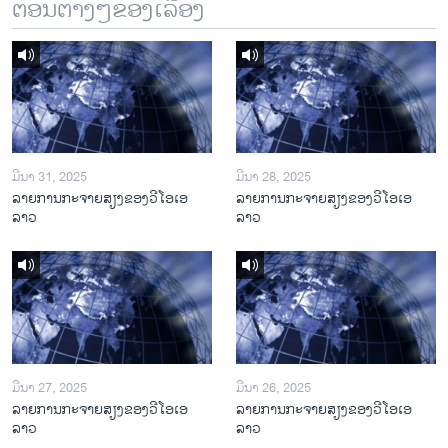
ຕອນຕ່າງໆຂອງເລື້ອງ
ມີນາ 31, 2025
ມີນາ 28, 2025
ລາຍການກະຈາຍສຽງຂອງວີໂອເອ
ລາຍການກະຈາຍສຽງຂອງວີໂອເອ
ລາວ
ລາວ
ມີນາ 27, 2025
ມີນາ 26, 2025
ລາຍການກະຈາຍສຽງຂອງວີໂອເອ
ລາຍການກະຈາຍສຽງຂອງວີໂອເອ
ລາວ
ລາວ