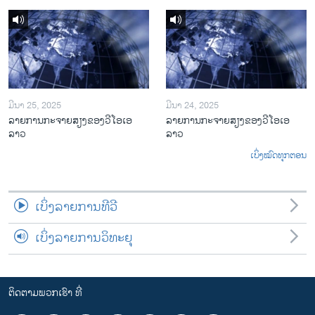
ມີນາ 25, 2025
ມີນາ 24, 2025
ລາຍການກະຈາຍສຽງຂອງວີໂອເອ
ລາຍການກະຈາຍສຽງຂອງວີໂອເອ
ລາວ
ລາວ
ເບິ່ງໝົດທຸກຕອນ
ເບິ່ງລາຍການທີວີ
ເບິ່ງລາຍການວິທະຍຸ
ຕິດຕາມພວກເຮົາ ທີ່