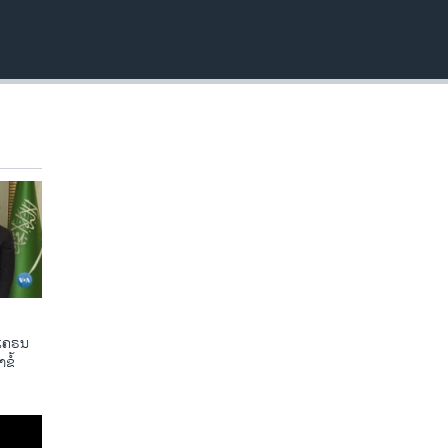
ູເຄຣນ
ຂໍ້