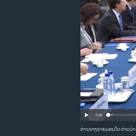
ວິທະຍາສາດ-ເທັກໂນໂລຈີ
ທຸລະກິດ
ພາສາອັງກິດ
ວີດີໂອ
ສຽງ
ລາຍການກະຈາຍສຽງ
ລາຍງານ
0:00
ທ່ານນາງຣາຍມອນໂດ ກ່າວວ່າ ຄ