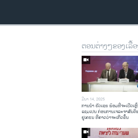
ຕອນຕ່າງໆຂອງເລື້ອ
ມີນາ 14, 2025
ການ​ນຳ ຣັດ​ເຊຍ ພ້ອມ​ທີ່​ຈະ​ເປີ​ດ​ເຫຼົ້
ແຊມ​ເປນ ກ່ອນການ​ເຈ​ລະ​ຈາ​ສັນ​ຕິ
ຢູ​ເຄ​ຣນ ທີ່​ຄາດ​ວ່າ​ຈະ​ເກີດ​ຂຶ້ນ