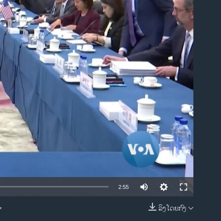
ble
2:55
ລິງໂດຍກົງ
'
EMBED