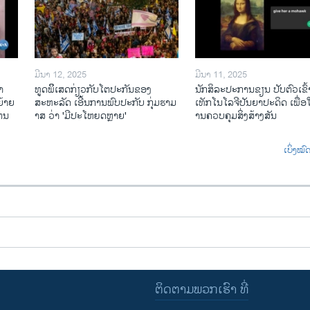
ມີນາ 12, 2025
ມີນາ 11, 2025
າ
ທູດພິິເສດກ່ຽວກັບໂຕປະກັນຂອງ
ນັກ​ສິ​ລະ​ປະ​ການ​ຂຽນ ປັບ​ຕົວ​ເຂົ້າ
້າຍ
ສະຫະລັດ ເອີ້ນການພົບປະກັບ ກຸ່ມຮາມ
ເທັກ​ໂນ​ໂລ​ຈີ​ປັນ​ຍາ​ປະ​ດິດ ເພື່ອ​ໃຫ
ໄຕນ
າສ ວ່າ 'ມີປະໂຫຍດຫຼາຍ'
ານ​ຄວບ​ຄຸມ​ສິ່ງ​ສ້າງ​ສັນ
ເບິ່ງໝ
ຕິດຕາມພວກເຮົາ ທີ່