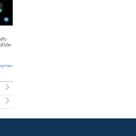
​ກັບ​
້​ໄດ້​ກ​
ົດທຸກຕອນ