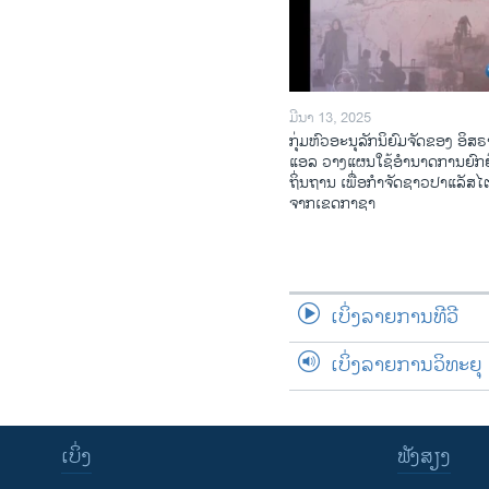
ມີນາ 13, 2025
ກຸ່ມຫົວອະນຸລັກນິຍົມຈັດຂອງ ອິສຣ
ແອລ ວາງແຜນໃຊ້ອຳນາດການຍົກຍ
ຖິ່ນຖານ ເພື່ອກຳຈັດຊາວປາແລັສ
ຈາກເຂດກາຊາ
ເບິ່ງລາຍການທີວີ
ເບິ່ງລາຍການວິທະຍຸ
ເບິ່ງ
ຟັງສຽງ