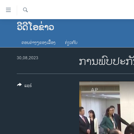
ລິ້ງ
ສຳຫລັບ
ເຂົ້າ
ຄົ້ນຫາ
ວີດີໂອຂ່າວ
ໂຮມເພຈ
ຫາ
ລາວ
ຂ້າມ
ຕອນຕ່າງໆຂອງເລື້ອງ
ກ່ຽວກັບ
ຂ້າມ
ອາເມຣິກາ
ຂ້າມ
ການພົບປະກັ
30,08,2023
ການເລືອກຕັ້ງ ປະທານາທີບໍດີ ສະຫະລັດ
ໄປ
2024
ຫາ
ຂ່າວ​ຈີນ
ຊອກ
ຄົ້ນ
ແຊຣ໌
ໂລກ
ເອເຊຍ
ອິດສະຫຼະພາບດ້ານການຂ່າວ
ຊີວິດຊາວລາວ
ຊຸມຊົນຊາວລາວ