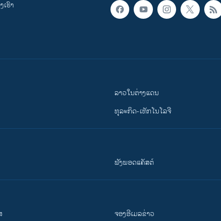
ເຮົາ
ລາວໃນຕ່າງແດນ
ທຸລະກິດ-ເທັກໂນໂລຈີ
ຟັງພອດແຄັສຕ໌
ສ
ຈອງອີເມລຂ່າວ