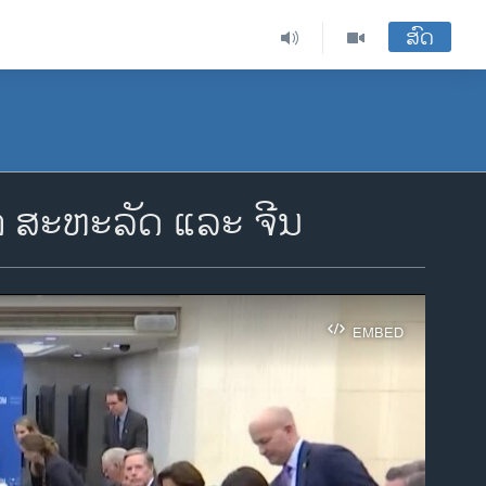
ສົດ
 ສະຫະລັດ ແລະ ຈີນ
EMBED