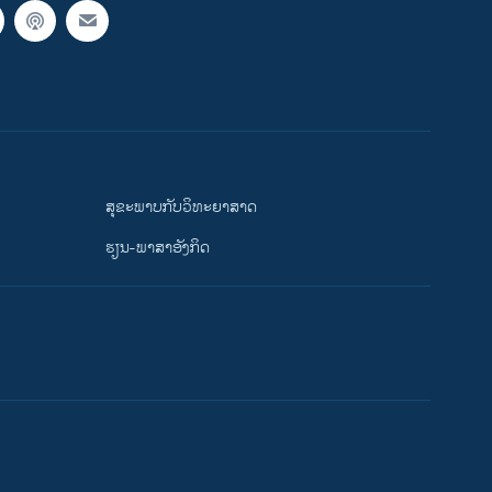
ສຸຂະພາບກັບວິທະຍາສາດ
ຮຽນ-ພາສາອັງກິດ