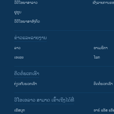
ວີດີໂອພາສາລາວ
ຟັງລາຍການຂອງ
ຢູທູບ
ວີດີໂອພາສາອັງກິດ
ຂ່າວແລະລາຍງານ
ລາວ
ອາເມຣິກາ
ເອເຊຍ
ໂລກ
ຕິດຕໍ່ພວກເຮົາ
ກ່ຽວກັບພວກເຮົາ
ຕິດຕໍ່ພວກເຮົາ
ວີໂອເອລາວ ສາມາດ ເຂົ້າເຖິງໄດ້ທີ່
ເຟັສບຸກ
ອາຣ໌ ແອັສ ແອັ