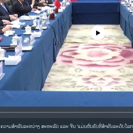
No media source currently availa
ວາມສໍາພັນລະຫວ່າງ ສະຫະລັດ ແລະ ຈີນ 'ແມ່ນຜົນຮັບທີ່ສໍາຄັນລະດັບໂລກ