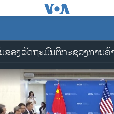
ນຂອງລັດຖະມົນຕີກະຊວງການຄ້າ