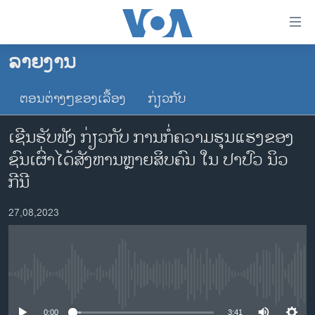
ລິ້ງ
ສຳຫລັບ
ເຂົ້າ
ລາຍງານ
ຫາ
ໂຮມເພຈ
ຂ້າມ
ຕອນຕ່າງໆຂອງເລື້ອງ
ກ່ຽວກັບ
ລາວ
ຂ້າມ
ອາເມຣິກາ
ຂ້າມ
ເຊີນຮັບຟັງ ກ່ຽວກັບ ການກໍ່ຄວາມຮຸນແຮງຂອງ
ໄປ
ການເລືອກຕັ້ງ ປະທານາທີບໍດີ ສະຫະລັດ 2024
ຊົນເຜົ່າໄດ້ສັງຫານຫຼາຍສິບຄົນ ໃນ ປາປົວ ນິວ
ຫາ
ຂ່າວ​ຈີນ
ກີນີ
ຊອກ
ຄົ້ນ
ໂລກ
27,08,2023
ເອເຊຍ
ອິດສະຫຼະພາບດ້ານການຂ່າວ
ຊີວິດຊາວລາວ
No media source currently available
ຊຸມຊົນຊາວລາວ
0:00
3:41