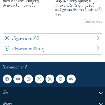
ກະທົບຕໍ່ຊີວິດການເປັນຢູ່ຂອງ
ໃນ​ລຸ່ມ​ແມ່​ນ້ຳ​ຂອງ ຮຽກຮ້ອງຕໍ່
ປະຊາຊົນ ໃນລາວຫຼາຍຂຶ້ນ
ລັດຖະບານໄທ ໃຫ້ຢຸດການຮັບຊື້
ພະລັງງານໄຟຟ້າ ຈາກເຂື່ອນໃນແມ່ນ້ຳ
ຂອງ
ເບິ່ງໝົດທຸກຕອນ
ເບິ່ງລາຍການທີວີ
ເບິ່ງລາຍການວິທະຍຸ
ຕິດຕາມພວກເຮົາ ທີ່
ເບິ່ງ
ຟັງສຽງ