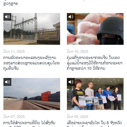
ຫຼວງຫຼາຍ
ມີນາ 11, 2025
ມີນາ 10, 2025
ການພັດທະນາຂະແຫນງພະລັງງານ
ກຸ່ມແກັ່ງອາດຊະຍາກອນຈີນ ໃນເຂດ
ຂອງລາວສ່ວນຫຼາຍແມ່ນຄວບຄຸມໂດຍ
ລຸ່ມແມ່ນໍ້າຂອງມີວິທີການກໍ່ອາດຊະຍາ
ກຸ່ມທຶນຈີນ
ກຳຫຼາຍກວ່າ 10 ວິທີການ
ມີນາ 07, 2025
ມີນາ 05, 2025
ການໃຫ້ສໍາປະທານທີ່ດິນ ໄດ້ສົ່ງຜົນ
ເຄືອ​ຂ່າຍ​ປະຊາຊົນໄທ​ ໃນ 8 ຈັງຫວັດ