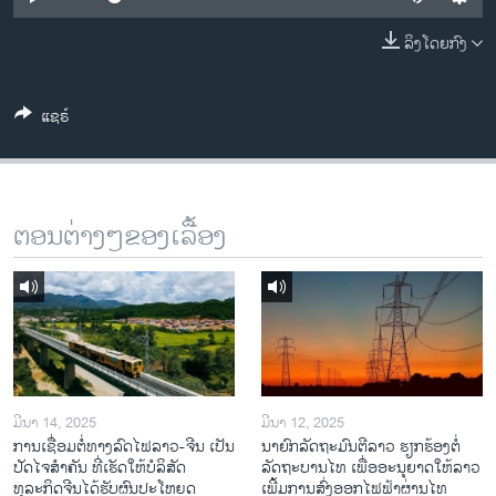
ວິທະຍາສາດ-ເທັກໂນໂລຈີ
ລິງໂດຍກົງ
ທຸລະກິດ
ພາສາອັງກິດ
ແຊຣ໌
ວີດີໂອ
ສຽງ
ລາຍການກະຈາຍສຽງ
ຕອນຕ່າງໆຂອງເລື້ອງ
ຕິດຕາມພວກເຮົາ ທີ່
ລາຍງານ
ພາສາຕ່າງໆ
ມີນາ 14, 2025
ມີນາ 12, 2025
ການເຊື່ອມຕໍ່ທາງລົດໄຟລາວ-ຈີນ ເປັນ
ນາຍົກລັດຖະມົນຕີລາວ ຮຽກຮ້ອງຕໍ່
ປັດໄຈສໍາຄັນ ທີ່ເຮັດໃຫ້ບໍລິສັດ
ລັດຖະບານໄທ ເພື່ອອະນຸຍາດໃຫ້ລາວ
ທຸລະກິດຈີນໄດ້ຮັບຜົນປະໂຫຍດ
ເພີ້ມການສົ່ງອອກໄຟຟ້າຜ່ານໄທ