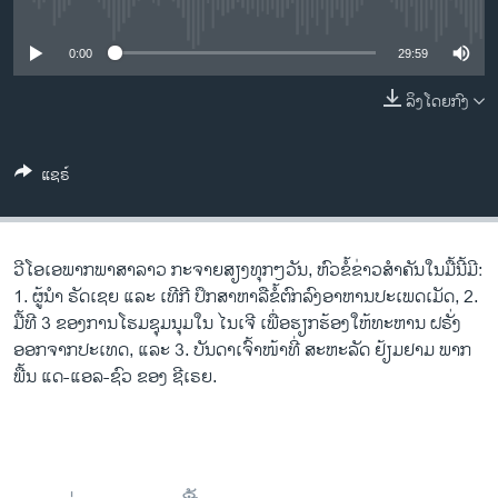
No media source currently available
ວິທະຍາສາດ-ເທັກໂນໂລຈີ
ທຸລະກິດ
0:00
29:59
ພາສາອັງກິດ
ລິງໂດຍກົງ
ວີດີໂອ
ແຊຣ໌
ສຽງ
ລາຍການກະຈາຍສຽງ
ຕິດຕາມພວກເຮົາ ທີ່
ລາຍງານ
ວີ​ໂອ​ເອພາກ​ພາສາ​ລາວ​ ກະຈາຍສຽງ​ທຸກໆ​ວັນ, ຫົວຂໍ້ຂ່າວສໍາຄັນໃນມື້ນີ້ມີ:
1. ຜູ້​ນຳ ຣັດ​ເຊຍ ແລະ ເທີ​ກີ ປຶກ​ສາ​ຫາ​ລື​ຂໍ້​ຕົກ​ລົງ​ອາ​ຫານ​ປະ​ເພດ​ເມັດ, 2.
ມື້ທີ 3 ຂອງການໂຮມຊຸມນຸມໃນ ໄນເຈີ ເພື່ອຮຽກຮ້ອງໃຫ້ທະຫານ ຝຣັ່ງ
ພາສາຕ່າງໆ
ອອກຈາກ​ປະ​ເທດ, ແລະ 3. ບັນ​ດາ​ເຈົ້າ​ໜ້າ​ທີ່ ສະ​ຫະ​ລັດ ຢ້ຽມ​ຢາມ ພາກ​
ພື້ນ ແດ-ແອ​ລ-ຊົວ ຂອງ ຊີ​ເຣຍ.