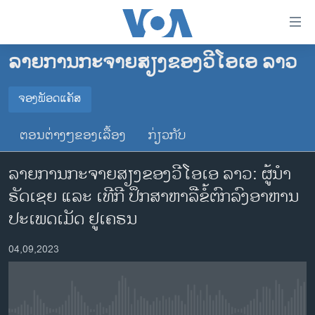
ລິ້ງ
ສຳຫລັບ
ເຂົ້າ
ລາຍການກະຈາຍສຽງຂອງວີໂອເອ ລາວ
ຫາ
ໂຮມເພຈ
ຂ້າມ
ລາວ
ຈອງພັອດແຄັສ
ຂ້າມ
ຈອງພັອດແຄັສ
ອາເມຣິກາ
ຂ້າມ
ຕອນຕ່າງໆຂອງເລື້ອງ
ກ່ຽວກັບ
ໄປ
ການເລືອກຕັ້ງ ປະທານາທີບໍດີ ສະຫະລັດ 2024
Spotify
ຫາ
ລາຍການກະຈາຍສຽງຂອງວີໂອເອ ລາວ: ຜູ້​ນຳ
ຂ່າວ​ຈີນ
ຊອກ
ຣັດ​ເຊຍ ແລະ ເທີ​ກີ ປຶກ​ສາ​ຫາ​ລື​ຂໍ້​ຕົກ​ລົງ​ອາ​ຫານ​
ຄົ້ນ
ໂລກ
YouTube
ປະ​ເພດ​ເມັດ ຢູ​ເຄ​ຣນ
ເອເຊຍ
ຈອງ
04,09,2023
ອິດສະຫຼະພາບດ້ານການຂ່າວ
ຊີວິດຊາວລາວ
ຊຸມຊົນຊາວລາວ