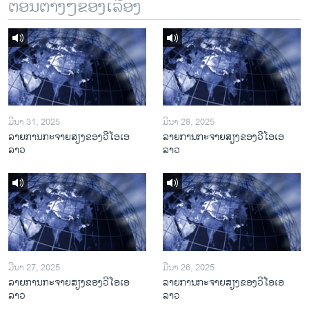
ຕອນຕ່າງໆຂອງເລື້ອງ
ມີນາ 31, 2025
ມີນາ 28, 2025
ລາຍການກະຈາຍສຽງຂອງວີໂອເອ
ລາຍການກະຈາຍສຽງຂອງວີໂອເອ
ລາວ
ລາວ
ມີນາ 27, 2025
ມີນາ 26, 2025
ລາຍການກະຈາຍສຽງຂອງວີໂອເອ
ລາຍການກະຈາຍສຽງຂອງວີໂອເອ
ລາວ
ລາວ