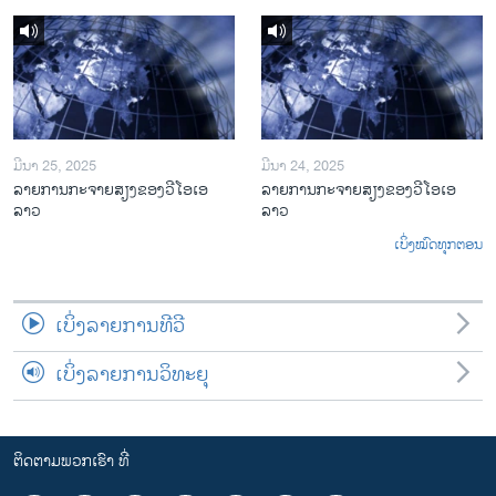
ມີນາ 25, 2025
ມີນາ 24, 2025
ລາຍການກະຈາຍສຽງຂອງວີໂອເອ
ລາຍການກະຈາຍສຽງຂອງວີໂອເອ
ລາວ
ລາວ
ເບິ່ງໝົດທຸກຕອນ
ເບິ່ງລາຍການທີວີ
ເບິ່ງລາຍການວິທະຍຸ
ຕິດຕາມພວກເຮົາ ທີ່