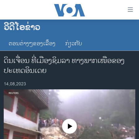
ລິ້ງ
ສຳຫລັບ
ເຂົ້າ
ວີດີໂອຂ່າວ
ຫາ
ໂຮມເພຈ
ຂ້າມ
ຕອນຕ່າງໆຂອງເລື້ອງ
ກ່ຽວກັບ
ລາວ
ຂ້າມ
ອາເມຣິກາ
ຂ້າມ
ດິນເຈື່ອນ ທີ່ເມືອງຊິມລາ ທາງພາກເໜືອຂອງ
ໄປ
ການເລືອກຕັ້ງ ປະທານາທີບໍດີ ສະຫະລັດ 2024
ປະເທດອິນເດຍ
ຫາ
ຂ່າວ​ຈີນ
ຊອກ
14,08,2023
ຄົ້ນ
ໂລກ
ເອເຊຍ
ອິດສະຫຼະພາບດ້ານການຂ່າວ
ຊີວິດຊາວລາວ
No media source currently available
ຊຸມຊົນຊາວລາວ