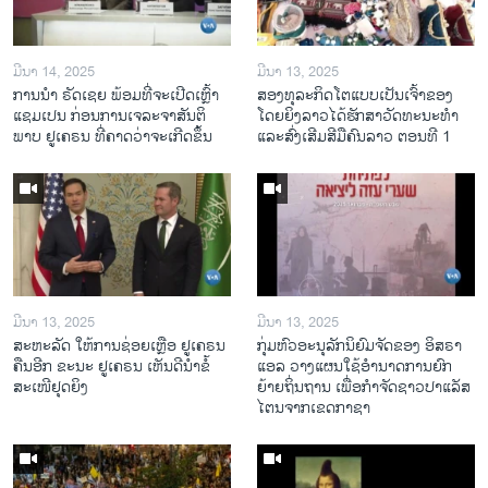
ມີນາ 14, 2025
ມີນາ 13, 2025
ການ​ນຳ ຣັດ​ເຊຍ ພ້ອມ​ທີ່​ຈະ​ເປີ​ດ​ເຫຼົ້າ​
ສອງທຸລະກິດໂຕແບບເປັນເຈົ້າຂອງ
ແຊມ​ເປນ ກ່ອນການ​ເຈ​ລະ​ຈາ​ສັນ​ຕິ​
ໂດຍຍິງລາວໄດ້ຮັກສາວັດທະນະທຳ
ພາບ ຢູ​ເຄ​ຣນ ທີ່​ຄາດ​ວ່າ​ຈະ​ເກີດ​ຂຶ້ນ
ແລະສົ່ງເສີມສີມືຄົນລາວ ຕອນທີ 1
ມີນາ 13, 2025
ມີນາ 13, 2025
ສະຫະລັດ ໃຫ້ການຊ່ອຍເຫຼືອ ຢູເຄຣນ
ກຸ່ມຫົວອະນຸລັກນິຍົມຈັດຂອງ ອິສຣາ
ຄືນອີກ ຂະນະ ຢູເຄຣນ ເຫັນດີນຳຂໍ້
ແອລ ວາງແຜນໃຊ້ອຳນາດການຍົກ
ສະເໜີຢຸດຍິງ
ຍ້າຍຖິ່ນຖານ ເພື່ອກຳຈັດຊາວປາແລັສ
ໄຕນຈາກເຂດກາຊາ