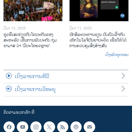
ມີນາ 12, 2025
ມີນາ 11, 2025
ທູດພິິເສດກ່ຽວກັບໂຕປະກັນຂອງ
ນັກ​ສິ​ລະ​ປະ​ການ​ຂຽນ ປັບ​ຕົວ​ເຂົ້າ​ກັບ​
ສະຫະລັດ ເອີ້ນການພົບປະກັບ ກຸ່ມ
ເທັກ​ໂນ​ໂລ​ຈີ​ປັນ​ຍາ​ປະ​ດິດ ເພື່ອ​ໃຫ້​ໄດ້​
ຮາມາສ ວ່າ 'ມີປະໂຫຍດຫຼາຍ'
ກ​ານ​ຄວບ​ຄຸມ​ສິ່ງ​ສ້າງ​ສັນ
ເບິ່ງໝົດທຸກຕອນ
ເບິ່ງລາຍການທີວີ
ເບິ່ງລາຍການວິທະຍຸ
ຕິດຕາມພວກເຮົາ ທີ່