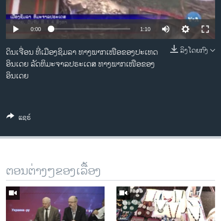
ວິທະຍາສາດ-ເທັກໂນໂລຈີ
ທຸລະກິດ
0:00
1:10
ພາສາອັງກິດ
ລິງໂດຍກົງ
ດິນເຈື່ອນ ທີ່ເມືອງຊິມລາ ທາງພາກເໜືອຂອງປະເທດ
ວີດີໂອ
ອິນເດຍ ລັດຫິມະຈາລປຣະເດສ ທາງພາກເໜືອຂອງ
ອິນເດຍ
ສຽງ
ລາຍການກະຈາຍສຽງ
ຕິດຕາມພວກເຮົາ ທີ່
ລາຍງານ
ແຊຣ໌
ພາສາຕ່າງໆ
ຕອນຕ່າງໆຂອງເລື້ອງ