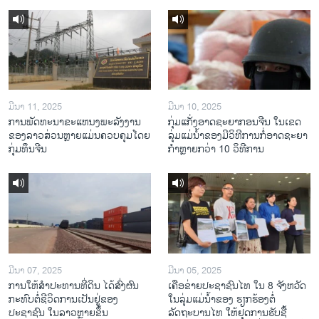
ມີນາ 11, 2025
ມີນາ 10, 2025
ການພັດທະນາຂະແຫນງພະລັງງານ
ກຸ່ມແກັ່ງອາດຊະຍາກອນຈີນ ໃນເຂດ
ຂອງລາວສ່ວນຫຼາຍແມ່ນຄວບຄຸມໂດຍ
ລຸ່ມແມ່ນໍ້າຂອງມີວິທີການກໍ່ອາດຊະຍາ
ກຸ່ມທຶນຈີນ
ກຳຫຼາຍກວ່າ 10 ວິທີການ
ມີນາ 07, 2025
ມີນາ 05, 2025
ການໃຫ້ສໍາປະທານທີ່ດິນ ໄດ້ສົ່ງຜົນ
ເຄືອ​ຂ່າຍ​ປະຊາຊົນໄທ​ ໃນ 8 ຈັງຫວັດ
ກະທົບຕໍ່ຊີວິດການເປັນຢູ່ຂອງ
ໃນ​ລຸ່ມ​ແມ່​ນ້ຳ​ຂອງ ຮຽກຮ້ອງຕໍ່
ປະຊາຊົນ ໃນລາວຫຼາຍຂຶ້ນ
ລັດຖະບານໄທ ໃຫ້ຢຸດການຮັບຊື້