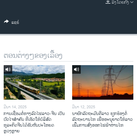
ລິງໂດຍກົງ
ວິທະຍາສາດ-ເທັກໂນໂລຈີ
ທຸລະກິດ
ແຊຣ໌
ພາສາອັງກິດ
ວີດີໂອ
ສຽງ
ຕອນຕ່າງໆຂອງເລື້ອງ
ລາຍການກະຈາຍສຽງ
ຕິດຕາມພວກເຮົາ ທີ່
ລາຍງານ
ພາສາຕ່າງໆ
ມີນາ 14, 2025
ມີນາ 12, 2025
ການເຊື່ອມຕໍ່ທາງລົດໄຟລາວ-ຈີນ ເປັນ
ນາຍົກລັດຖະມົນຕີລາວ ຮຽກຮ້ອງຕໍ່
ປັດໄຈສໍາຄັນ ທີ່ເຮັດໃຫ້ບໍລິສັດ
ລັດຖະບານໄທ ເພື່ອອະນຸຍາດໃຫ້ລາວ
ທຸລະກິດຈີນໄດ້ຮັບຜົນປະໂຫຍດ
ເພີ້ມການສົ່ງອອກໄຟຟ້າຜ່ານໄທ
ຫຼວງຫຼາຍ