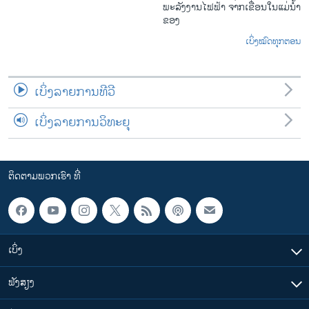
ພະລັງງານໄຟຟ້າ ຈາກເຂື່ອນໃນແມ່ນ້ຳ
ຂອງ
ເບິ່ງໝົດທຸກຕອນ
ເບິ່ງລາຍການທີວີ
ເບິ່ງລາຍການວິທະຍຸ
ຕິດຕາມພວກເຮົາ ທີ່
ເບິ່ງ
ຟັງສຽງ