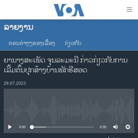
ລິ້ງ
ສຳຫລັບ
ເຂົ້າ
ລາຍງານ
ຫາ
ໂຮມເພຈ
ຂ້າມ
ຕອນຕ່າງໆຂອງເລື້ອງ
ກ່ຽວກັບ
ລາວ
ຂ້າມ
ອາເມຣິກາ
ຂ້າມ
ຍານາງສະເພັດ ຈຸນລະມະນີ ກ່າວກ່ຽວກັບການ
ໄປ
ການເລືອກຕັ້ງ ປະທານາທີບໍດີ ສະຫະລັດ 2024
ເລີ້ມຕົ້ນປຸກສ້າງບ້ານພັກຣີສອດ
ຫາ
ຂ່າວ​ຈີນ
ຊອກ
29,07,2023
ຄົ້ນ
ໂລກ
ເອເຊຍ
ອິດສະຫຼະພາບດ້ານການຂ່າວ
No media source currently available
ຊີວິດຊາວລາວ
0:00
0:35
ຊຸມຊົນຊາວລາວ