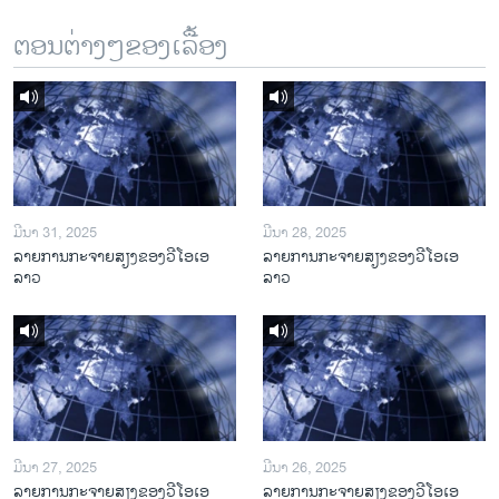
ຕອນຕ່າງໆຂອງເລື້ອງ
ມີນາ 31, 2025
ມີນາ 28, 2025
ລາຍການກະຈາຍສຽງຂອງວີໂອເອ
ລາຍການກະຈາຍສຽງຂອງວີໂອເອ
ລາວ
ລາວ
ມີນາ 27, 2025
ມີນາ 26, 2025
ລາຍການກະຈາຍສຽງຂອງວີໂອເອ
ລາຍການກະຈາຍສຽງຂອງວີໂອເອ