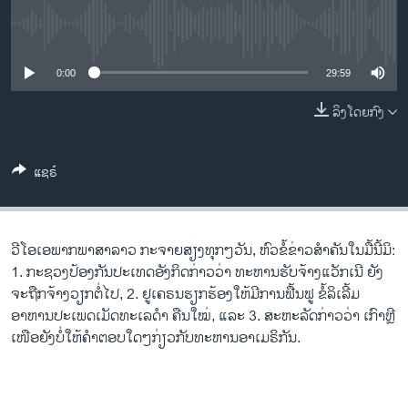
ວິທະຍາສາດ-ເທັກໂນໂລຈີ
No media source currently available
ທຸລະກິດ
0:00
29:59
ພາສາອັງກິດ
ວີດີໂອ
ລິງໂດຍກົງ
ສຽງ
ແຊຣ໌
ລາຍການກະຈາຍສຽງ
ຕິດຕາມພວກເຮົາ ທີ່
ລາຍງານ
ວີ​ໂອ​ເອພາກ​ພາສາ​ລາວ​ ກະຈາຍສຽງ​ທຸກໆ​ວັນ, ຫົວຂໍ້ຂ່າວສໍາຄັນໃນມື້ນີ້ມິ:
1. ກະຊວງປ້ອງກັນປະເທດອັງກິດກ່າວວ່າ ທະຫານຮັບຈ້າງແວັກເນີ ຍັງ
ພາສາຕ່າງໆ
ຈະຖືກຈ້າງວຽກຕໍ່ໄປ, 2. ຢູເຄຣນຮຽກຮ້ອງໃຫ້ມີການຟື້ນຟູ ຂໍ້ລິເລີ້ມ
ອາຫານປະເພດເມັດທະເລດຳ ຄືນໃໝ່, ແລະ 3. ສະຫະລັດກ່າວວ່າ ເກົາຫຼີ
ເໜືອຍັງບໍ່ໃຫ້ຄຳຕອບໃດໆກ່ຽວກັບທະຫານອາເມຣິກັນ.