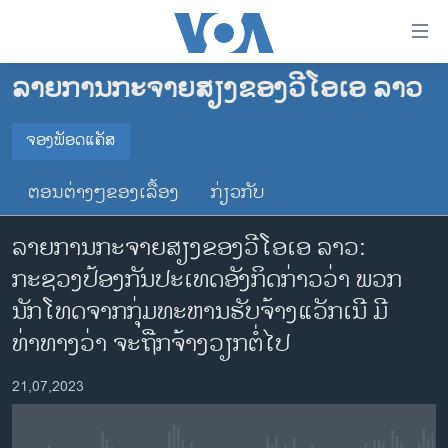
ລິ້ງ
ສຳຫລັບ
ເຂົ້າ
ລາຍການກະຈາຍສຽງຂອງວີໂອເອ ລາວ
ຫາ
ໂຮມເພຈ
ຂ້າມ
ລາວ
ຈອງພັອດແຄັສ
ຂ້າມ
ຈອງພັອດແຄັສ
ອາເມຣິກາ
ຂ້າມ
ຕອນຕ່າງໆຂອງເລື້ອງ
ກ່ຽວກັບ
ໄປ
ການເລືອກຕັ້ງ ປະທານາທີບໍດີ ສະຫະລັດ 2024
Spotify
ຫາ
ລາຍການກະຈາຍສຽງຂອງວີໂອເອ ລາວ:
ຂ່າວ​ຈີນ
ຊອກ
ກະຊວງປ້ອງກັນປະເທດອັງກິດກ່າວວ່າ ພວກ
ຄົ້ນ
ໂລກ
YouTube
ນັກໂທດຈາກກຸ່ມທະຫານຮັບຈ້າງແວັກເນີ ມີ
ເອເຊຍ
ທ່າທາງວ່າ ຈະຖືກຈ້າງວຽກຕໍ່ໄປ
ຈອງ
ອິດສະຫຼະພາບດ້ານການຂ່າວ
21,07,2023
ຊີວິດຊາວລາວ
ຊຸມຊົນຊາວລາວ