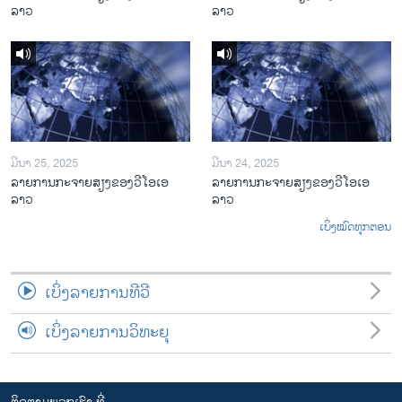
ລາວ
ລາວ
ມີນາ 25, 2025
ມີນາ 24, 2025
ລາຍການກະຈາຍສຽງຂອງວີໂອເອ
ລາຍການກະຈາຍສຽງຂອງວີໂອເອ
ລາວ
ລາວ
ເບິ່ງໝົດທຸກຕອນ
ເບິ່ງລາຍການທີວີ
ເບິ່ງລາຍການວິທະຍຸ