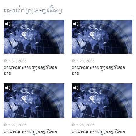
ຕອນຕ່າງໆຂອງເລື້ອງ
ມີນາ 31, 2025
ມີນາ 28, 2025
ລາຍການກະຈາຍສຽງຂອງວີໂອເອ
ລາຍການກະຈາຍສຽງຂອງວີໂອເອ
ລາວ
ລາວ
ມີນາ 27, 2025
ມີນາ 26, 2025
ລາຍການກະຈາຍສຽງຂອງວີໂອເອ
ລາຍການກະຈາຍສຽງຂອງວີໂອເອ