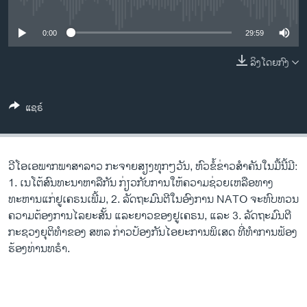
No media source currently available
ວິທະຍາສາດ-ເທັກໂນໂລຈີ
ທຸລະກິດ
0:00
29:59
ພາສາອັງກິດ
ລິງໂດຍກົງ
ວີດີໂອ
ແຊຣ໌
ສຽງ
ລາຍການກະຈາຍສຽງ
ຕິດຕາມພວກເຮົາ ທີ່
ລາຍງານ
ວີ​ໂອ​ເອພາກ​ພາສາ​ລາວ​ ກະຈາຍສຽງ​ທຸກໆ​ວັນ, ຫົວຂໍ້ຂ່າວສໍາຄັນໃນມື້ນີ້ມີ:
1. ເນໂຕ້ສົນທະນາຫາລືກັນ ກ່ຽວກັບການໃຫ້ຄວາມຊ່ວຍເຫລືອທາງ
ທະຫານແກ່ຢູເຄຣນເພີ້ມ, 2. ລັດຖະມົນຕີໃນອົງການ NATO ຈະທົບທວນ
ພາສາຕ່າງໆ
ຄວາມຕ້ອງການໄລຍະສັ້ນ ແລະຍາວຂອງຢູເຄຣນ, ແລະ 3. ລັດຖະມົນຕີ
ກະຊວງຍຸຕິທຳຂອງ ສຫລ ກ່າວປ້ອງກັນໄອຍະການພິເສດ ທີ່ທຳການຟ້ອງ
ຮ້ອງທ່ານທຣຳ.