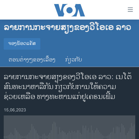
ລິ້ງ
ສຳຫລັບ
ເຂົ້າ
ລາຍການກະຈາຍສຽງຂອງວີໂອເອ ລາວ
ຫາ
ໂຮມເພຈ
ຂ້າມ
ລາວ
ຈອງພັອດແຄັສ
ຂ້າມ
ຈອງພັອດແຄັສ
ອາເມຣິກາ
ຂ້າມ
ຕອນຕ່າງໆຂອງເລື້ອງ
ກ່ຽວກັບ
ໄປ
ການເລືອກຕັ້ງ ປະທານາທີບໍດີ ສະຫະລັດ 2024
Spotify
ຫາ
ລາຍການກະຈາຍສຽງຂອງວີໂອເອ ລາວ: ເນໂຕ້
ຂ່າວ​ຈີນ
ຊອກ
ສົນທະນາຫາລືກັນ ກ່ຽວກັບການໃຫ້ຄວາມ
ຄົ້ນ
ໂລກ
YouTube
ຊ່ວຍເຫລືອ ທາງທະຫານແກ່ຢູເຄຣນເພີ້ມ
ເອເຊຍ
ຈອງ
15,06,2023
ອິດສະຫຼະພາບດ້ານການຂ່າວ
ຊີວິດຊາວລາວ
ຊຸມຊົນຊາວລາວ