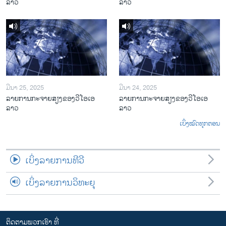
ລາວ
ລາວ
ມີນາ 25, 2025
ມີນາ 24, 2025
ລາຍການກະຈາຍສຽງຂອງວີໂອເອ
ລາຍການກະຈາຍສຽງຂອງວີໂອເອ
ລາວ
ລາວ
ເບິ່ງໝົດທຸກຕອນ
ເບິ່ງລາຍການທີວີ
ເບິ່ງລາຍການວິທະຍຸ
ຕິດຕາມພວກເຮົາ ທີ່