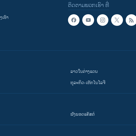
ຕິດຕາມພວກເຮົາ ທີ່
ເຮົາ
ລາວໃນຕ່າງແດນ
ທຸລະກິດ-ເທັກໂນໂລຈີ
ຟັງພອດແຄັສຕ໌