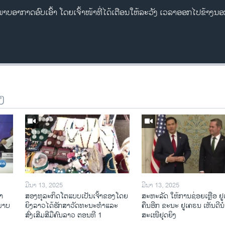
ອາກາດອົບເອົົ້າ ໂດຍເຈົ້າໜ້າທີ່ໄດ້ເຕືອນໃຫ້ລະວັງ ເວລາອອກໄປຂ້າງນ
ງ
ມີນາ 13, 2025
ມີນາ 13, 2025
າ​
ສອງທຸລະກິດໂຕແບບເປັນເຈົ້າຂອງໂດຍ
ສະຫະລັດ ໃຫ້ການຊ່ອຍເຫຼືອ ຢ
​ພາບ
ຍິງລາວໄດ້ຮັກສາວັດທະນະທຳແລະ
ຄືນອີກ ຂະນະ ຢູເຄຣນ ເຫັນດີນຳ
ສົ່ງເສີມສີມືຄົນລາວ ຕອນທີ 1
ສະເໜີຢຸດຍິງ