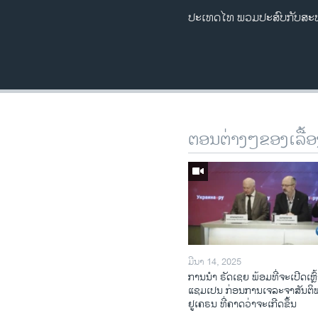
ປະເທດໄທ ພວມປະສົບກັບສະພາບ
ຕອນຕ່າງໆຂອງເລື້ອ
ມີນາ 14, 2025
ການ​ນຳ ຣັດ​ເຊຍ ພ້ອມ​ທີ່​ຈະ​ເປີ​ດ​ເຫຼົ້
ແຊມ​ເປນ ກ່ອນການ​ເຈ​ລະ​ຈາ​ສັນ​ຕິ
ຢູ​ເຄ​ຣນ ທີ່​ຄາດ​ວ່າ​ຈະ​ເກີດ​ຂຶ້ນ