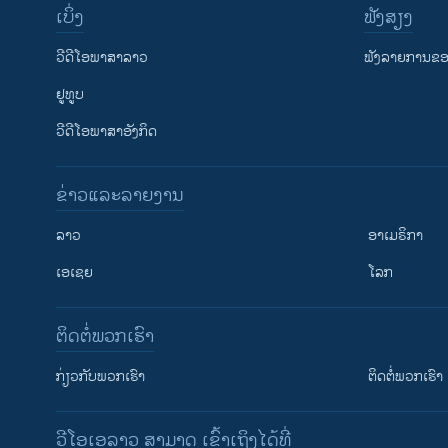
ເບິ່ງ
ຟັງສຽງ
ວີດີໂອພາສາລາວ
ຟັງລາຍການຂອງ
ຢູທູບ
ວີດີໂອພາສາອັງກິດ
ຂ່າວແລະລາຍງານ
ລາວ
ອາເມຣິກາ
ເອເຊຍ
ໂລກ
ຕິດຕໍ່ພວກເຮົາ
ກ່ຽວກັບພວກເຮົາ
ຕິດຕໍ່ພວກເຮົາ
ວີໂອເອລາວ ສາມາດ ເຂົ້າເຖິງໄດ້ທີ່