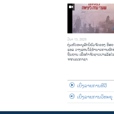
ມີນາ 13, 2025
ກຸ່ມຫົວອະນຸລັກນິຍົມຈັດຂອງ ອິສຣ
ແອລ ວາງແຜນໃຊ້ອຳນາດການຍົກຍ
ຖິ່ນຖານ ເພື່ອກຳຈັດຊາວປາແລັສ
ຈາກເຂດກາຊາ
ເບິ່ງລາຍການທີວີ
ເບິ່ງລາຍການວິທະຍຸ