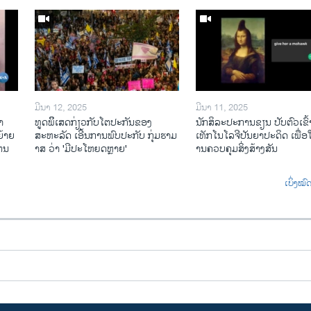
ມີນາ 12, 2025
ມີນາ 11, 2025
າ
ທູດພິິເສດກ່ຽວກັບໂຕປະກັນຂອງ
ນັກ​ສິ​ລະ​ປະ​ການ​ຂຽນ ປັບ​ຕົວ​ເຂົ້າ
້າຍ
ສະຫະລັດ ເອີ້ນການພົບປະກັບ ກຸ່ມຮາມ
ເທັກ​ໂນ​ໂລ​ຈີ​ປັນ​ຍາ​ປະ​ດິດ ເພື່ອ​ໃຫ
ໄຕນ
າສ ວ່າ 'ມີປະໂຫຍດຫຼາຍ'
ານ​ຄວບ​ຄຸມ​ສິ່ງ​ສ້າງ​ສັນ
ເບິ່ງໝ