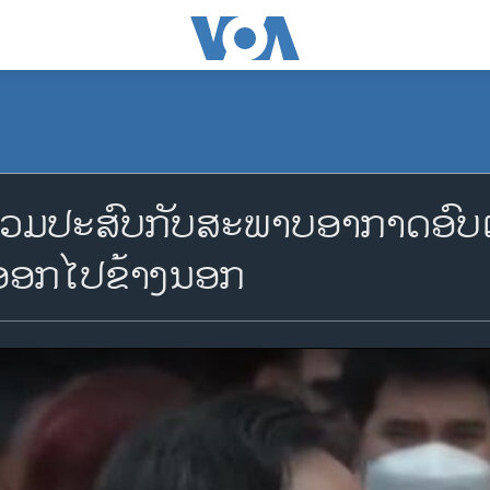
ມປະສົບກັບສະພາບອາກາດອົບເອົົ
າອອກໄປຂ້າງນອກ