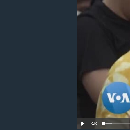
ວິທະຍາສາດ-ເທັກໂນໂລຈີ
ທຸລະກິດ
ພາສາອັງກິດ
ວີດີໂອ
ສຽງ
ລາຍການກະຈາຍສຽງ
ລາຍງານ
0:00