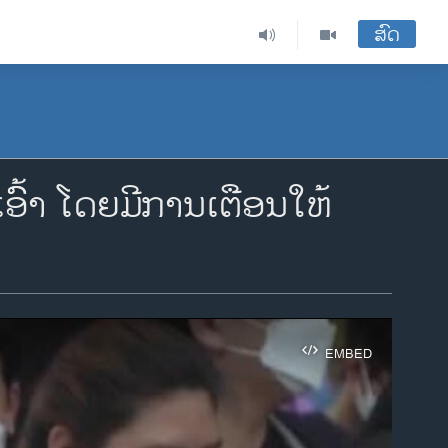
ສົດ
້າ ໂດຍມີການເຕືອນໃຫ້
EMBED