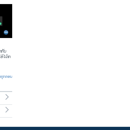
​ກັບ​
້​ໄດ້​ກ​
ົດທຸກຕອນ