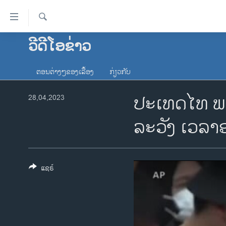
ລິ້ງ
ສຳຫລັບ
ເຂົ້າ
ຄົ້ນຫາ
ວີດີໂອຂ່າວ
ໂຮມເພຈ
ຫາ
ລາວ
ຂ້າມ
ຕອນຕ່າງໆຂອງເລື້ອງ
ກ່ຽວກັບ
ຂ້າມ
ອາເມຣິກາ
ຂ້າມ
ປະເທດໄທ ພວ
28,04,2023
ການເລືອກຕັ້ງ ປະທານາທີບໍດີ ສະຫະລັດ
ໄປ
2024
ຫາ
ລະວັງ ເວລ
ຂ່າວ​ຈີນ
ຊອກ
ຄົ້ນ
ໂລກ
ເອເຊຍ
ແຊຣ໌
ອິດສະຫຼະພາບດ້ານການຂ່າວ
ຊີວິດຊາວລາວ
ຊຸມຊົນຊາວລາວ