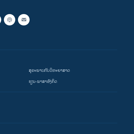
ສຸຂະພາບກັບວິທະຍາສາດ
ຮຽນ-ພາສາອັງກິດ