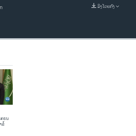
ລິງໂດຍກົງ
ອກ
EMBED
ູເຄຣນ
ຂໍ້