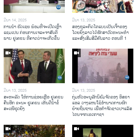
ມີນາ 14, 2025
ມີນາ 13, 2025
ການ​ນຳ ຣັດ​ເຊຍ ພ້ອມ​ທີ່​ຈະ​ເປີ​ດ​ເຫຼົ້າ​
ສອງທຸລະກິດໂຕແບບເປັນເຈົ້າຂອງ
ແຊມ​ເປນ ກ່ອນການ​ເຈ​ລະ​ຈາ​ສັນ​ຕິ​
ໂດຍຍິງລາວໄດ້ຮັກສາວັດທະນະທຳ
ພາບ ຢູ​ເຄ​ຣນ ທີ່​ຄາດ​ວ່າ​ຈະ​ເກີດ​ຂຶ້ນ
ແລະສົ່ງເສີມສີມືຄົນລາວ ຕອນທີ 1
ມີນາ 13, 2025
ມີນາ 13, 2025
ສະຫະລັດ ໃຫ້ການຊ່ອຍເຫຼືອ ຢູເຄຣນ
ກຸ່ມຫົວອະນຸລັກນິຍົມຈັດຂອງ ອິສຣາ
ຄືນອີກ ຂະນະ ຢູເຄຣນ ເຫັນດີນຳຂໍ້
ແອລ ວາງແຜນໃຊ້ອຳນາດການຍົກ
ສະເໜີຢຸດຍິງ
ຍ້າຍຖິ່ນຖານ ເພື່ອກຳຈັດຊາວປາແລັສ
ໄຕນຈາກເຂດກາຊາ