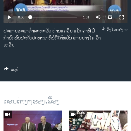
ວິທະຍາສາດ-ເທັກໂນໂລຈີ
ທຸລະກິດ
0:00
1:31
ພາສາອັງກິດ
ລິງໂດຍກົງ
ປະທານສະພາຕ່ຳສະຫະລັດ ທ່ານແຄວິນ ແມັກຄາທີ ມີ
ວີດີໂອ
ກຳນົດພົບປະກັບປະທານາທິບໍດີໄຕ້ຫວັນ ທ່ານນາງໄຊ ອິງ
ເຫວິນ
ສຽງ
ລາຍການກະຈາຍສຽງ
ຕິດຕາມພວກເຮົາ ທີ່
ລາຍງານ
ແຊຣ໌
ພາສາຕ່າງໆ
ຕອນຕ່າງໆຂອງເລື້ອງ