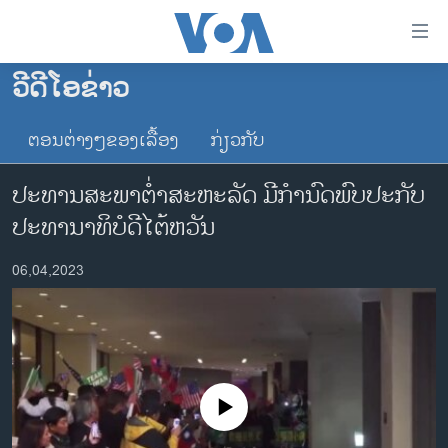
ລິ້ງ
ສຳຫລັບ
ເຂົ້າ
ວີດີໂອຂ່າວ
ຫາ
ໂຮມເພຈ
ຂ້າມ
ຕອນຕ່າງໆຂອງເລື້ອງ
ກ່ຽວກັບ
ລາວ
ຂ້າມ
ອາເມຣິກາ
ຂ້າມ
ປະທານສະພາຕ່ຳສະຫະລັດ ມີກຳນົດພົບປະກັບ
ໄປ
ການເລືອກຕັ້ງ ປະທານາທີບໍດີ ສະຫະລັດ 2024
ປະທານາທິບໍດີໄຕ້ຫວັນ
ຫາ
ຂ່າວ​ຈີນ
ຊອກ
06,04,2023
ຄົ້ນ
ໂລກ
ເອເຊຍ
ອິດສະຫຼະພາບດ້ານການຂ່າວ
ຊີວິດຊາວລາວ
No media source currently available
ຊຸມຊົນຊາວລາວ