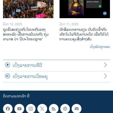
ມີນາ 12, 2025
ມີນາ 11, 2025
ທູດພິິເສດກ່ຽວກັບໂຕປະກັນຂອງ
ນັກ​ສິ​ລະ​ປະ​ການ​ຂຽນ ປັບ​ຕົວ​ເຂົ້າ​ກັບ​
ສະຫະລັດ ເອີ້ນການພົບປະກັບ ກຸ່ມ
ເທັກ​ໂນ​ໂລ​ຈີ​ປັນ​ຍາ​ປະ​ດິດ ເພື່ອ​ໃຫ້​ໄດ້​
ຮາມາສ ວ່າ 'ມີປະໂຫຍດຫຼາຍ'
ກ​ານ​ຄວບ​ຄຸມ​ສິ່ງ​ສ້າງ​ສັນ
ເບິ່ງໝົດທຸກຕອນ
ເບິ່ງລາຍການທີວີ
ເບິ່ງລາຍການວິທະຍຸ
ຕິດຕາມພວກເຮົາ ທີ່