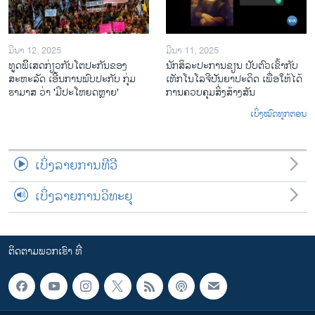
ມີນາ 12, 2025
ມີນາ 11, 2025
ທູດພິິເສດກ່ຽວກັບໂຕປະກັນຂອງ
ນັກ​ສິ​ລະ​ປະ​ການ​ຂຽນ ປັບ​ຕົວ​ເຂົ້າ​ກັບ​
ສະຫະລັດ ເອີ້ນການພົບປະກັບ ກຸ່ມ
ເທັກ​ໂນ​ໂລ​ຈີ​ປັນ​ຍາ​ປະ​ດິດ ເພື່ອ​ໃຫ້​ໄດ້​
ຮາມາສ ວ່າ 'ມີປະໂຫຍດຫຼາຍ'
ກ​ານ​ຄວບ​ຄຸມ​ສິ່ງ​ສ້າງ​ສັນ
ເບິ່ງໝົດທຸກຕອນ
ເບິ່ງລາຍການທີວີ
ເບິ່ງລາຍການວິທະຍຸ
ຕິດຕາມພວກເຮົາ ທີ່