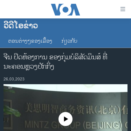
ລິ້ງ
ສຳຫລັບ
ເຂົ້າ
ວີດີໂອຂ່າວ
ຫາ
ໂຮມເພຈ
ຂ້າມ
ຕອນຕ່າງໆຂອງເລື້ອງ
ກ່ຽວກັບ
ລາວ
ຂ້າມ
ອາເມຣິກາ
ຂ້າມ
ຈີນ ປິດຫ້ອງການ ຂອງກຸ່ມບໍລິສັດມິນສ໌ ທີ່
ໄປ
ການເລືອກຕັ້ງ ປະທານາທີບໍດີ ສະຫະລັດ 2024
ນະຄອນຫຼວງປັກກິ່ງ
ຫາ
ຂ່າວ​ຈີນ
ຊອກ
26,03,2023
ຄົ້ນ
ໂລກ
ເອເຊຍ
ອິດສະຫຼະພາບດ້ານການຂ່າວ
ຊີວິດຊາວລາວ
No media source currently available
ຊຸມຊົນຊາວລາວ