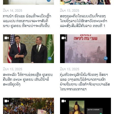
ມີນາ 14, 2025
ມີນາ 13, 2025
ການ​ນຳ ຣັດ​ເຊຍ ພ້ອມ​ທີ່​ຈະ​ເປີ​ດ​ເຫຼົ້າ​
ສອງທຸລະກິດໂຕແບບເປັນເຈົ້າຂອງ
ແຊມ​ເປນ ກ່ອນການ​ເຈ​ລະ​ຈາ​ສັນ​ຕິ​
ໂດຍຍິງລາວໄດ້ຮັກສາວັດທະນະທຳ
ພາບ ຢູ​ເຄ​ຣນ ທີ່​ຄາດ​ວ່າ​ຈະ​ເກີດ​ຂຶ້ນ
ແລະສົ່ງເສີມສີມືຄົນລາວ ຕອນທີ 1
ມີນາ 13, 2025
ມີນາ 13, 2025
ສະຫະລັດ ໃຫ້ການຊ່ອຍເຫຼືອ ຢູເຄຣນ
ກຸ່ມຫົວອະນຸລັກນິຍົມຈັດຂອງ ອິສຣາ
ຄືນອີກ ຂະນະ ຢູເຄຣນ ເຫັນດີນຳຂໍ້
ແອລ ວາງແຜນໃຊ້ອຳນາດການຍົກ
ສະເໜີຢຸດຍິງ
ຍ້າຍຖິ່ນຖານ ເພື່ອກຳຈັດຊາວປາແລັສ
ໄຕນຈາກເຂດກາຊາ