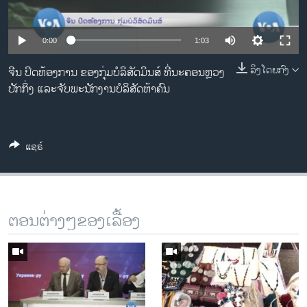
ວິທະຍາສາດ-ເທັກໂນໂລຈີ
ທຸລະກິດ
0:00
1:03
ພາສາອັງກິດ
ລິງໂດຍກົງ
ຈີນ ປິດຫ້ອງການ ຂອງກຸ່ມບໍລິສັດມິນສ໌ ທີ່ນະຄອນຫຼວງ
ວີດີໂອ
ປັກກິ່ງ ແລະ​ຈັບ​ພະ​ນັກ​ງານ​ບໍ​ລິ​ສັດຫ້າ​ຄົນ
ສຽງ
ລາຍການກະຈາຍສຽງ
ແຊຣ໌
ຕິດຕາມພວກເຮົາ ທີ່
ລາຍງານ
ພາສາຕ່າງໆ
ຕອນຕ່າງໆຂອງເລື້ອງ