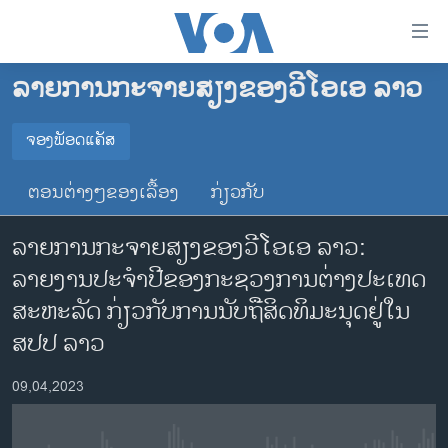
ລິ້ງ
ສຳຫລັບ
ເຂົ້າ
ລາຍການກະຈາຍສຽງຂອງວີໂອເອ ລາວ
ຫາ
ໂຮມເພຈ
ຂ້າມ
ລາວ
ຈອງພັອດແຄັສ
ຂ້າມ
ຈອງພັອດແຄັສ
ອາເມຣິກາ
ຂ້າມ
ຕອນຕ່າງໆຂອງເລື້ອງ
ກ່ຽວກັບ
ໄປ
ການເລືອກຕັ້ງ ປະທານາທີບໍດີ ສະຫະລັດ 2024
Spotify
ຫາ
ລາຍການກະຈາຍສຽງຂອງວີໂອເອ ລາວ:
ຂ່າວ​ຈີນ
ຊອກ
ລາຍງານປະຈໍາປີຂອງກະຊວງການຕ່າງປະເທດ
ຄົ້ນ
ໂລກ
YouTube
ສະຫະລັດ ກ່ຽວກັບການນັບຖືສິດທິມະນຸດຢູ່ໃນ
ເອເຊຍ
ສປປ ລາວ
ຈອງ
ອິດສະຫຼະພາບດ້ານການຂ່າວ
09,04,2023
ຊີວິດຊາວລາວ
ຊຸມຊົນຊາວລາວ