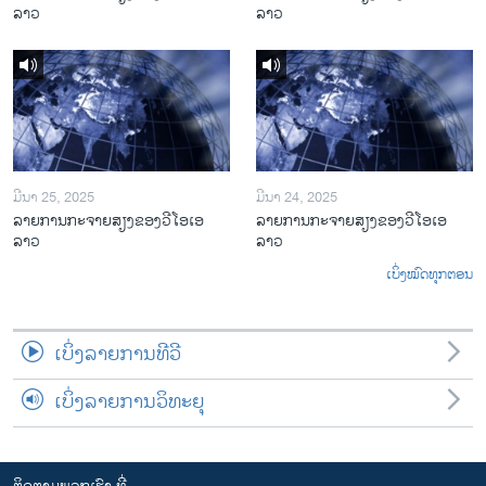
ລາວ
ລາວ
ມີນາ 25, 2025
ມີນາ 24, 2025
ລາຍການກະຈາຍສຽງຂອງວີໂອເອ
ລາຍການກະຈາຍສຽງຂອງວີໂອເອ
ລາວ
ລາວ
ເບິ່ງໝົດທຸກຕອນ
ເບິ່ງລາຍການທີວີ
ເບິ່ງລາຍການວິທະຍຸ