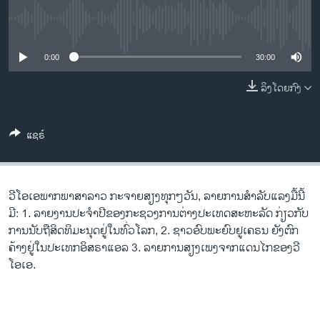
ວິທະຍາສາດ-ເທັກໂນໂລຈີ
No media source currently available
ທຸລະກິດ
0:00
30:00
ພາສາອັງກິດ
ວີດີໂອ
ລິງໂດຍກົງ
ສຽງ
ແຊຣ໌
ລາຍການກະຈາຍສຽງ
ຕິດຕາມພວກເຮົາ ທີ່
ລາຍງານ
ວີ​ໂອ​ເອພາກ​ພາສາ​ລາວ​ ກະຈາຍສຽງ​ທຸກໆ​ວັນ, ລາຍການສໍາລັບແລງມື້ນີ້
ມີ: 1. ລາຍງານປະຈໍາປີຂອງກະຊວງການຕ່າງປະເທດສະຫະລັດ ກ່ຽວກັບ
ພາສາຕ່າງໆ
ການນັບຖືສິດທິມະນຸດຢູ່ໃນທົ່ວໂລກ, 2. ຊາວອົບພະຍົບຢູເຄຣນ ຍັງຕົກ
ຄ້າງຢູ່ໃນປະເທກອິສຣາແອລ ​3. ລາຍ​ການ​ສຽງ​ເພງ​ຈາກ​ແດນ​ໄກ​ຂອງວີ​
ໂອ​ເອ.