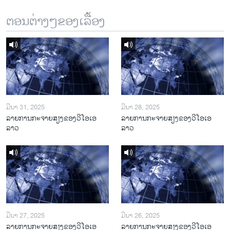
ຕອນຕ່າງໆຂອງເລື້ອງ
ມີນາ 31, 2025
ມີນາ 28, 2025
ລາຍການກະຈາຍສຽງຂອງວີໂອເອ
ລາຍການກະຈາຍສຽງຂອງວີໂອເອ
ລາວ
ລາວ
ມີນາ 27, 2025
ມີນາ 26, 2025
ລາຍການກະຈາຍສຽງຂອງວີໂອເອ
ລາຍການກະຈາຍສຽງຂອງວີໂອເອ