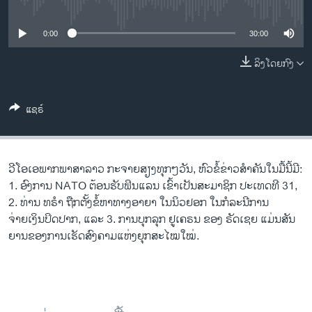
No media source currently available
ວິທະຍາສາດ-ເທັກໂນໂລຈີ
ທຸລະກິດ
0:00
30:00
ພາສາອັງກິດ
ລິງໂດຍກົງ
ວີດີໂອ
ແຊຣ໌
ສຽງ
ລາຍການກະຈາຍສຽງ
ຕິດຕາມພວກເຮົາ ທີ່
ລາຍງານ
ວີ​ໂອ​ເອພາກ​ພາສາ​ລາວ​ ກະຈາຍສຽງ​ທຸກໆ​ວັນ, ຫົວຂໍ້ຂ່າວສໍາຄັນໃນມື້ນີ້ມີ:
1. ອົງ​ການ NATO ຕ້ອນ​ຮັບຟິນ​ແລນ ເຂົ້າ​ເປັນ​ສະ​ມາ​ຊິກ ປະ​ເທດ​ທີ 31,
2. ທ່ານ ທຣໍາ ຖືກຕັ້ງຂໍ້ຫາທາງອາຍາ ໃນນິວຢອກ ໃນກໍລະນີການ
ພາສາຕ່າງໆ
ຈ່າຍເງິນປິດປາກ, ແລະ 3. ການ​ບຸ​ກ​ລຸກ ຢູ​ເຄ​ຣນ ຂອງ ຣັດ​ເຊຍ ແມ່ນສັນ​
ຍານ​ຂອງ​ການ​ເຮັດ​ສົງ​ຄາມ​ແຫ່ງ​ຍຸກ​ສະ​ໄໝ​ໃໝ່.