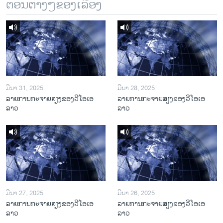
ຕອນຕ່າງໆຂອງເລື້ອງ
ມີນາ 31, 2025
ມີນາ 28, 2025
ລາຍການກະຈາຍສຽງຂອງວີໂອເອ
ລາຍການກະຈາຍສຽງຂອງວີໂອເອ
ລາວ
ລາວ
ມີນາ 27, 2025
ມີນາ 26, 2025
ລາຍການກະຈາຍສຽງຂອງວີໂອເອ
ລາຍການກະຈາຍສຽງຂອງວີໂອເອ
ລາວ
ລາວ