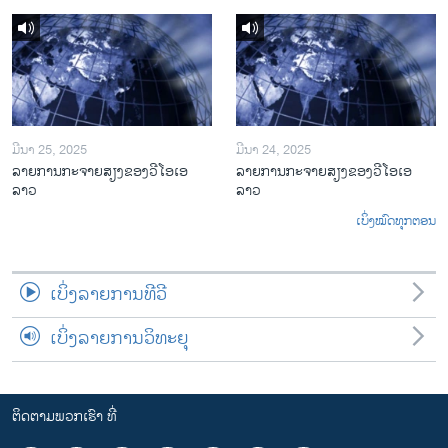
ມີນາ 25, 2025
ມີນາ 24, 2025
ລາຍການກະຈາຍສຽງຂອງວີໂອເອ
ລາຍການກະຈາຍສຽງຂອງວີໂອເອ
ລາວ
ລາວ
ເບິ່ງໝົດທຸກຕອນ
ເບິ່ງລາຍການທີວີ
ເບິ່ງລາຍການວິທະຍຸ
ຕິດຕາມພວກເຮົາ ທີ່