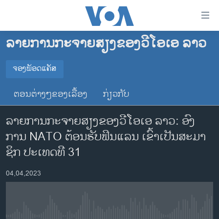
ລິ້ງ
ສຳຫລັບ
ເຂົ້າ
ລາຍການກະຈາຍສຽງຂອງວີໂອເອ ລາວ
ຫາ
ໂຮມເພຈ
ຂ້າມ
ລາວ
ຈອງພັອດແຄັສ
ຂ້າມ
ຈອງພັອດແຄັສ
ອາເມຣິກາ
ຂ້າມ
ຕອນຕ່າງໆຂອງເລື້ອງ
ກ່ຽວກັບ
ໄປ
ການເລືອກຕັ້ງ ປະທານາທີບໍດີ ສະຫະລັດ 2024
Spotify
ຫາ
ລາຍການກະຈາຍສຽງຂອງວີໂອເອ ລາວ: ອົງ​
ຂ່າວ​ຈີນ
ຊອກ
ການ NATO ຕ້ອນ​ຮັບຟິນ​ແລນ ເຂົ້າ​ເປັນ​ສະ​ມາ​
ຄົ້ນ
ໂລກ
YouTube
ຊິກ ປະ​ເທດ​ທີ 31
ເອເຊຍ
ຈອງ
04,04,2023
ອິດສະຫຼະພາບດ້ານການຂ່າວ
ຊີວິດຊາວລາວ
ຊຸມຊົນຊາວລາວ