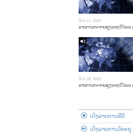
ມີນາ 31, 2025
ລາຍການກະຈາຍສຽງຂອງວີໂອເອ 
ມີນາ 26, 2025
ລາຍການກະຈາຍສຽງຂອງວີໂອເອ 
ເບິ່ງລາຍການທີວີ
ເບິ່ງລາຍການວິທະຍຸ