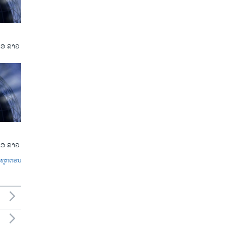
ເອ ລາວ
ເອ ລາວ
ົດທຸກຕອນ