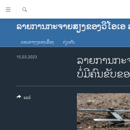
ລິ້ງ
ສຳຫລັບ
ເຂົ້າ
ຄົ້ນຫາ
ລາຍການກະຈາຍສຽງຂອງວີໂອເອ 
ໂຮມເພຈ
ຫາ
ລາວ
ຂ້າມ
ຕອນຕ່າງໆຂອງເລື້ອງ
ກ່ຽວກັບ
ຂ້າມ
ອາເມຣິກາ
ຂ້າມ
ລາຍການກະຈາຍ
ການເລືອກຕັ້ງ ປະທານາທີບໍດີ ສະຫະລັດ
15,03,2023
ໄປ
2024
ຫາ
ບໍ່​ມີ​ຄົນ​ຂັບ
ຂ່າວ​ຈີນ
ຊອກ
ຄົ້ນ
ໂລກ
ເອເຊຍ
ແຊຣ໌
ອິດສະຫຼະພາບດ້ານການຂ່າວ
ຊີວິດຊາວລາວ
ຊຸມຊົນຊາວລາວ