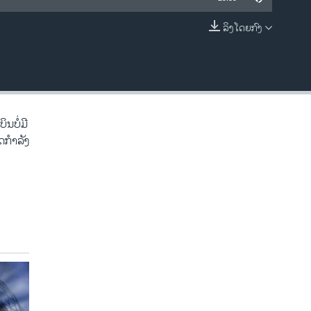
ລິງໂດຍກົງ
EMBED
ບໍ່​ມີ​
ິດກຳລັງ