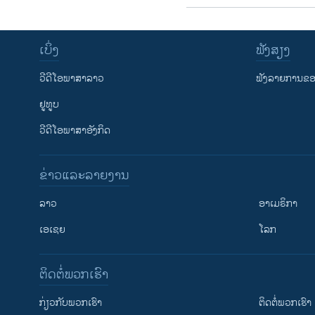
ເບິ່ງ
ຟັງສຽງ
ວີດີໂອພາສາລາວ
ຟັງລາຍການຂອງ
ຢູທູບ
ວີດີໂອພາສາອັງກິດ
ຂ່າວແລະລາຍງານ
ລາວ
ອາເມຣິກາ
ເອເຊຍ
ໂລກ
ຕິດຕໍ່ພວກເຮົາ
ກ່ຽວກັບພວກເຮົາ
ຕິດຕໍ່ພວກເຮົາ