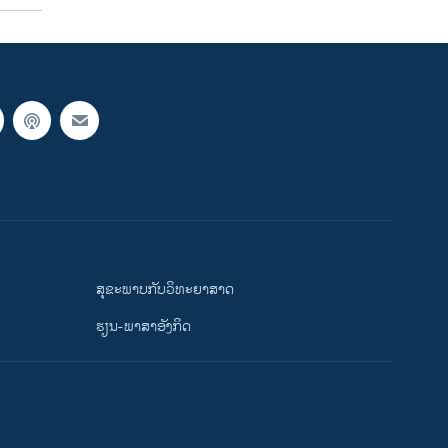
ສຸຂະພາບກັບວິທະຍາສາດ
ຮຽນ-ພາສາອັງກິດ