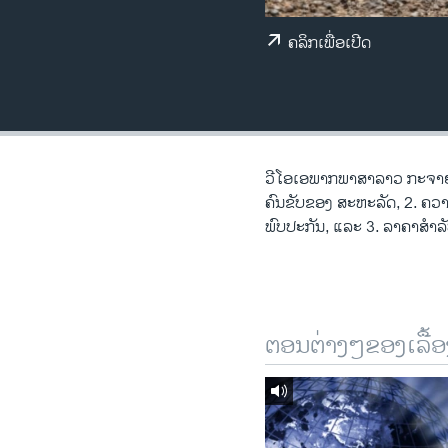
ວິທະຍາສາດ-ເທັກໂນໂລຈີ
ຄລິກເພື່ອເປີດ
ທຸລະກິດ
ພາສາອັງກິດ
ວີດີໂອ
ສຽງ
ວີ​ໂອ​ເອພາກ​ພາສາ​ລາວ​ ກະຈາຍສຽງ​
ຄົນ​ຂັບ​ຂອງ ສະ​ຫະ​ລັດ, 2. 
ລາຍການກະຈາຍສຽງ
ພົບປະກັນ, ແລະ 3. ລາ​ຄາສຳ​ລັບ​ຜູ້​
ລາຍງານ
ຕອນຕ່າງໆຂອງເລື້ອ