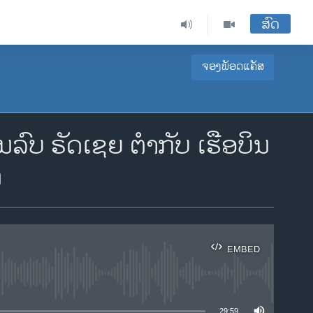
ສົດ
ຈອງພັອດແຄັສ
ົບ ຣັດ​ເຊຍ ຕຳ​ກັບ ເຮືອ​ບິນ
ນ
EMBED
ble
29:59