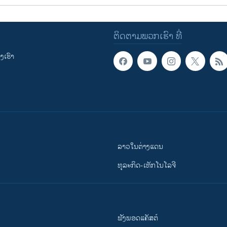
ຕິດຕາມພວກເຮົາ ທີ່
ເຮົາ
ລາວໃນຕ່າງແດນ
ທຸລະກິດ-ເທັກໂນໂລຈີ
ຟັງພອດແຄັສຕ໌