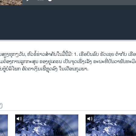
ທຸກໆ​ວັນ, ຫົວຂໍ້ຂ່າວສໍາຄັນໃນມື້ນີ້ມີ: 1. ເຮ​ືອ​ບິນ​ລົບ ຣັດ​ເຊຍ ຕຳ​ກັບ ເຮືອ​ບິນ
ຄວາມຕ້ອງການລູກກະສຸນ ຂອງຢູເຄຣນ ເປັນຈຸດເພັ່ງເລັງ ຂະນະທີ່ບັນດາພັນທະມ
ບໍ​ລິ​ໂພກ ອັດ​ຕາ​ເງິນ​ເຟີ້ຫຼຸດ​ລົງ ​ໃນ​ເດືອນ​ກຸມ​ພາ​.
ງ