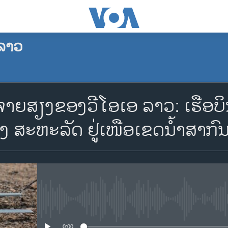
ລາວ
ຈອງພັອດແຄັສ
ສຽງຂອງວີໂອເອ ລາວ: ເຮ​ືອ​ບິນ​ລ
Apple Podcasts
​ຂອງ ສະ​ຫະ​ລັດ ຢູ່​ເໜືອ​ເຂດ​ນ້ຳ​ສາ​ກົ
Spotify
YouTube
No media source currently availa
ຈອງ
0:00