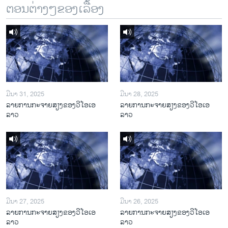
ຕອນຕ່າງໆຂອງເລື້ອງ
ມີນາ 31, 2025
ມີນາ 28, 2025
ລາຍການກະຈາຍສຽງຂອງວີໂອເອ
ລາຍການກະຈາຍສຽງຂອງວີໂອເອ
ລາວ
ລາວ
ມີນາ 27, 2025
ມີນາ 26, 2025
ລາຍການກະຈາຍສຽງຂອງວີໂອເອ
ລາຍການກະຈາຍສຽງຂອງວີໂອເອ
ລາວ
ລາວ