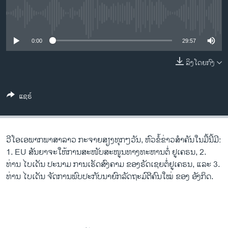
ວິທະຍາສາດ-ເທັກໂນໂລຈີ
No media source currently available
ທຸລະກິດ
0:00
29:57
ພາສາອັງກິດ
ວີດີໂອ
ລິງໂດຍກົງ
ສຽງ
ແຊຣ໌
ລາຍການກະຈາຍສຽງ
ຕິດຕາມພວກເຮົາ ທີ່
ລາຍງານ
ວີ​ໂອ​ເອພາກ​ພາສາ​ລາວ​ ກະຈາຍສຽງ​ທຸກໆ​ວັນ, ຫົວຂໍ້ຂ່າວສໍາຄັນໃນມື້ນີ້ມີ:
1. EU ສັນ​ຍາ​ຈະ​ໃຫ້​ການ​ສະ​ໜັບ​ສະ​ໜູນ​ທາງ​ທະ​ຫານ​ຕໍ່​ ຢູ​ເຄ​ຣນ, 2.
ພາສາຕ່າງໆ
ທ່ານ ​ໄບ​ເດັນ ​ປະ​ນາມ ການ​ເຮັດ​ສົງ​ຄາມ​ ຂອງ​ຣັດ​ເຊຍຕໍ່ຢູ​ເຄ​ຣນ, ແລະ 3.
ທ່ານ ໄບ​ເດັນ ຈັດ​ການ​ພົບ​ປະ​ກັບ​ນາ​ຍົກ​ລັດ​ຖະ​ມົ​ຕີ​ຄົນ​ໃໝ່ ​ຂອງ ອັງ​ກິດ.