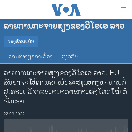
ລິ້ງ
ສຳຫລັບ
ເຂົ້າ
ລາຍການກະຈາຍສຽງຂອງວີໂອເອ ລາວ
ຫາ
ໂຮມເພຈ
ຂ້າມ
ລາວ
ຈອງພັອດແຄັສ
ຂ້າມ
ຈອງພັອດແຄັສ
ອາເມຣິກາ
ຂ້າມ
ຕອນຕ່າງໆຂອງເລື້ອງ
ກ່ຽວກັບ
ໄປ
ການເລືອກຕັ້ງ ປະທານາທີບໍດີ ສະຫະລັດ 2024
Spotify
ຫາ
ລາຍການກະຈາຍສຽງຂອງວີໂອເອ ລາວ: EU
ຂ່າວ​ຈີນ
ຊອກ
ສັນ​ຍາ​ຈະ​ໃຫ້​ການ​ສະ​ໜັບ​ສະ​ໜູນ​ທາງ​ທະ​ຫານ​ຕໍ່​
ຄົ້ນ
ໂລກ
YouTube
ຢູ​ເຄ​ຣນ, ພິ​ຈາ​ລະ​ນາ​ມາດ​ຕະ​ການ​ລົງ​ໂທດ​ໃໝ່ ​ຕໍ່
ເອເຊຍ
ຣັດ​ເຊຍ
ຈອງ
ອິດສະຫຼະພາບດ້ານການຂ່າວ
22,09,2022
ຊີວິດຊາວລາວ
ຊຸມຊົນຊາວລາວ