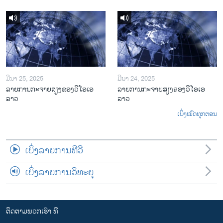
ມີນາ 25, 2025
ມີນາ 24, 2025
ລາຍການກະຈາຍສຽງຂອງວີໂອເອ
ລາຍການກະຈາຍສຽງຂອງວີໂອເອ
ລາວ
ລາວ
ເບິ່ງໝົດທຸກຕອນ
ເບິ່ງລາຍການທີວີ
ເບິ່ງລາຍການວິທະຍຸ
ຕິດຕາມພວກເຮົາ ທີ່