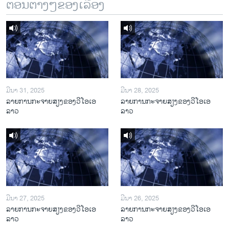
ຕອນຕ່າງໆຂອງເລື້ອງ
ມີນາ 31, 2025
ມີນາ 28, 2025
ລາຍການກະຈາຍສຽງຂອງວີໂອເອ
ລາຍການກະຈາຍສຽງຂອງວີໂອເອ
ລາວ
ລາວ
ມີນາ 27, 2025
ມີນາ 26, 2025
ລາຍການກະຈາຍສຽງຂອງວີໂອເອ
ລາຍການກະຈາຍສຽງຂອງວີໂອເອ
ລາວ
ລາວ