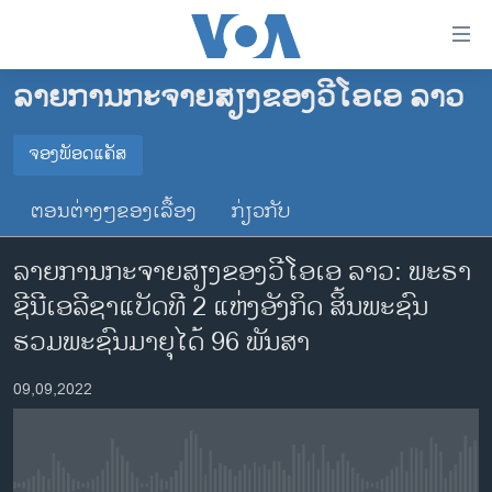
ລິ້ງ
ສຳຫລັບ
ເຂົ້າ
ລາຍການກະຈາຍສຽງຂອງວີໂອເອ ລາວ
ຫາ
ໂຮມເພຈ
ຂ້າມ
ລາວ
ຈອງພັອດແຄັສ
ຂ້າມ
ຈອງພັອດແຄັສ
ອາເມຣິກາ
ຂ້າມ
ຕອນຕ່າງໆຂອງເລື້ອງ
ກ່ຽວກັບ
ໄປ
ການເລືອກຕັ້ງ ປະທານາທີບໍດີ ສະຫະລັດ 2024
Spotify
ຫາ
ລາຍການກະຈາຍສຽງຂອງວີໂອເອ ລາວ: ພະຣາ
ຂ່າວ​ຈີນ
ຊອກ
ຊີນີເອລີຊາແບັດທີ 2 ແຫ່ງອັງກິດ ສິ້ນພະຊົນ
ຄົ້ນ
ໂລກ
YouTube
ຮວມພະຊົນມາຍຸໄດ້ 96 ພັນສາ
ເອເຊຍ
ຈອງ
09,09,2022
ອິດສະຫຼະພາບດ້ານການຂ່າວ
ຊີວິດຊາວລາວ
ຊຸມຊົນຊາວລາວ