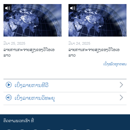
ມີນາ 25, 2025
ມີນາ 24, 2025
ລາຍການກະຈາຍສຽງຂອງວີໂອເອ
ລາຍການກະຈາຍສຽງຂອງວີໂອເອ
ລາວ
ລາວ
ເບິ່ງໝົດທຸກຕອນ
ເບິ່ງລາຍການທີວີ
ເບິ່ງລາຍການວິທະຍຸ
ຕິດຕາມພວກເຮົາ ທີ່