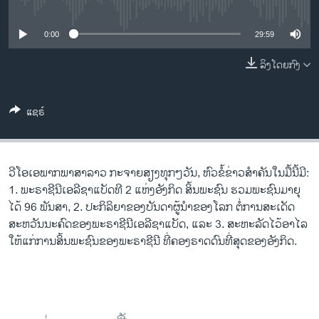
No media source currently available
ວິທະຍາສາດ-ເທັກໂນໂລຈີ
ທຸລະກິດ
0:00
29:59
ພາສາອັງກິດ
ລິງໂດຍກົງ
ວີດີໂອ
ແຊຣ໌
ສຽງ
ລາຍການກະຈາຍສຽງ
ຕິດຕາມພວກເຮົາ ທີ່
ລາຍງານ
ວີ​ໂອ​ເອພາກ​ພາສາ​ລາວ​ ກະຈາຍສຽງ​ທຸກໆ​ວັນ, ຫົວຂໍ້ຂ່າວສໍາຄັນໃນມື້ນີ້ມີ:
1. ພະຣາຊີນີເອລີຊາແບັດທີ 2 ແຫ່ງອັງກິດ ສິ້ນພະຊົນ ຮວມພະຊົນມາຍຸ
ໄດ້ 96 ພັນສາ, 2. ປະກິລິຍາຂອງບັນດາຜູ້ນຳຂອງໂລກ ຕໍ່ການສະເດັດ
ພາສາຕ່າງໆ
ສະຫວັນນະຄົດຂອງພະຣາຊີນີເອລີຊາແບັດ, ແລະ 3. ສະຫະລັດໄວ້ອາໄລ
ໃຫ້ແກ່ການສິ້ນພະຊົນຂອງພະຣາຊີນີ ທີ່ຄອງຣາດດົນທີ່ສຸດຂອງອັງກິດ.