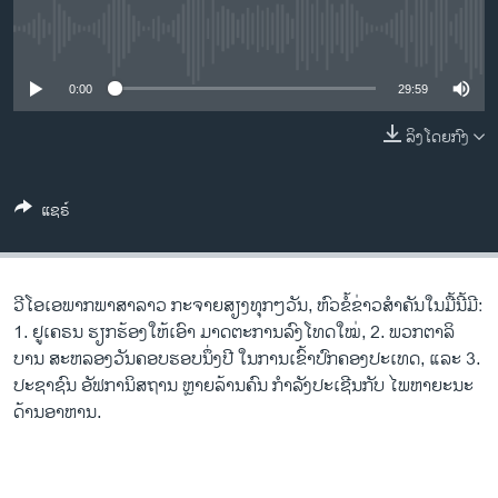
ວິທະຍາສາດ-ເທັກໂນໂລຈີ
No media source currently available
ທຸລະກິດ
0:00
29:59
ພາສາອັງກິດ
ວີດີໂອ
ລິງໂດຍກົງ
ສຽງ
ແຊຣ໌
ລາຍການກະຈາຍສຽງ
ຕິດຕາມພວກເຮົາ ທີ່
ລາຍງານ
ວີ​ໂອ​ເອພາກ​ພາສາ​ລາວ​ ກະຈາຍສຽງ​ທຸກໆ​ວັນ, ຫົວຂໍ້ຂ່າວສໍາຄັນໃນມື້ນີ້ມີ:
1. ຢູ​ເຄ​ຣນ ຮຽກ​ຮ້ອງ​​ໃຫ້​ເອົາ ມາດ​ຕະ​ການ​ລົງ​ໂທດ​ໃໝ່, 2. ພວກ​ຕາ​ລິ​
ພາສາຕ່າງໆ
ບານ ສະ​ຫລອງ​ວັນ​ຄອບ​ຮອບ​ນຶ່ງ​ປີ ໃນ​ການ​ເຂົ້າ​ປົກ​ຄອງ​​ປະ​ເທດ, ແລະ 3.
ປະ​ຊາ​ຊົນ ອັ​ຟ​ກາ​ນິ​ສ​ຖານ ຫຼາຍ​ລ້ານ​ຄົນ ​ກຳ​ລັງ​ປະ​ເຊີນ​ກັບ ໄພ​ຫາ​ຍະ​ນະ​
ດ້ານ​ອາ​ຫານ.