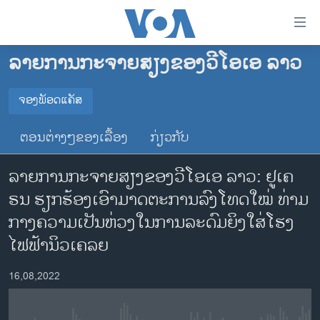
ລິ້ງ
ສຳຫລັບ
ເຂົ້າ
ລາຍການກະຈາຍສຽງຂອງວີໂອເອ ລາວ
ຫາ
ໂຮມເພຈ
ຂ້າມ
ລາວ
ຈອງພັອດແຄັສ
ຂ້າມ
ຈອງພັອດແຄັສ
ອາເມຣິກາ
ຂ້າມ
ຕອນຕ່າງໆຂອງເລື້ອງ
ກ່ຽວກັບ
ໄປ
ການເລືອກຕັ້ງ ປະທານາທີບໍດີ ສະຫະລັດ 2024
Spotify
ຫາ
ລາຍການກະຈາຍສຽງຂອງວີໂອເອ ລາວ: ຢູ​ເຄ​
ຂ່າວ​ຈີນ
ຊອກ
ຣນ ຮຽກ​ຮ້ອງເອົາມາດ​ຕະ​ການ​ລົງ​ໂທດ​ໃໝ່ ທ່າມ​
ຄົ້ນ
ໂລກ
YouTube
ກາງ​ຄວາມ​ເປັນ​ຫ່ວງໃນການ​ລະ​ດົມ​ຍິງ​ໃສ່​ໂຮງ​
ເອເຊຍ
ໄຟ​ຟ້າ​ນິວ​ເຄ​ລຍ
ຈອງ
ອິດສະຫຼະພາບດ້ານການຂ່າວ
16,08,2022
ຊີວິດຊາວລາວ
ຊຸມຊົນຊາວລາວ