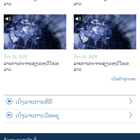
ລາວ
ລາວ
ມີນາ 25, 2025
ມີນາ 24, 2025
ລາຍການກະຈາຍສຽງຂອງວີໂອເອ
ລາຍການກະຈາຍສຽງຂອງວີໂອເອ
ລາວ
ລາວ
ເບິ່ງໝົດທຸກຕອນ
ເບິ່ງລາຍການທີວີ
ເບິ່ງລາຍການວິທະຍຸ