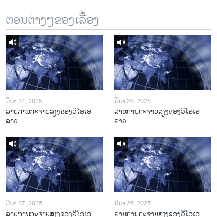
ຕອນຕ່າງໆຂອງເລື້ອງ
ມີນາ 31, 2025
ມີນາ 28, 2025
ລາຍການກະຈາຍສຽງຂອງວີໂອເອ
ລາຍການກະຈາຍສຽງຂອງວີໂອເອ
ລາວ
ລາວ
ມີນາ 27, 2025
ມີນາ 26, 2025
ລາຍການກະຈາຍສຽງຂອງວີໂອເອ
ລາຍການກະຈາຍສຽງຂອງວີໂອເອ