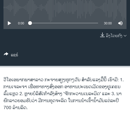
ວິທະຍາສາດ-ເທັກໂນໂລຈີ
No media source currently available
ທຸລະກິດ
0:00
30:00
ພາສາອັງກິດ
ວີດີໂອ
ລິງໂດຍກົງ
ສຽງ
ແຊຣ໌
ລາຍການກະຈາຍສຽງ
ຕິດຕາມພວກເຮົາ ທີ່
ລາຍງານ
ວີ​ໂອ​ເອພາກ​ພາສາ​ລາວ​ ກະຈາຍສຽງ​ທຸກໆ​ວັນ ສຳ​ລັບ​ແລງມື້ນີ້ ເຮົາ​ມີ: 1.
ການ​ເຈ​ລະ​ຈາ ເພື່ອ​ຫາ​ທາງ​ສົ່ງ​ອອກ ອາ​ຫານ​ປະ​ເພດ​ເມັດ​ຂອງ​ຢູ​ເຄ​ຣນ
ພາສາຕ່າງໆ
ລົ້ມ​ແຫຼວ 2. ຫຼາຍບ​ໍ​ລິ​ສັດ​ກຳ​ລັງ​ສ້າງ 'ຈັກ​ກະ​ວານ​ເນ​ລະ​ມິດ' ແລະ 3. ນາ​
ຍົກ​ລາວຍອມ​ຮັບ​ວ່າ ມີ​ການ​ທຸດ​ຈະ​ລິດ​ ໃນ​ການ​ນຳ​ເຂົ້າ​ນ້ຳ​ມັນ​ແຕ່​ລະ​ປີ
700 ລ້ານລິດ.