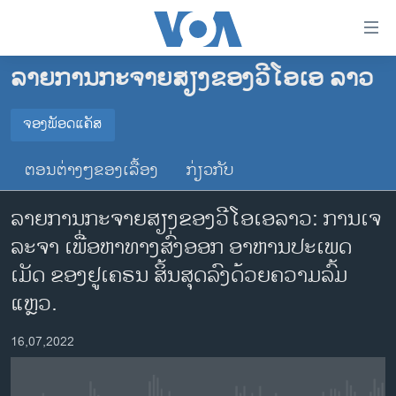
ລິ້ງ
ສຳຫລັບ
ເຂົ້າ
ລາຍການກະຈາຍສຽງຂອງວີໂອເອ ລາວ
ຫາ
ໂຮມເພຈ
ຂ້າມ
ລາວ
ຈອງພັອດແຄັສ
ຂ້າມ
ຈອງພັອດແຄັສ
ອາເມຣິກາ
ຂ້າມ
ຕອນຕ່າງໆຂອງເລື້ອງ
ກ່ຽວກັບ
ໄປ
ການເລືອກຕັ້ງ ປະທານາທີບໍດີ ສະຫະລັດ 2024
Spotify
ຫາ
ລາຍການກະຈາຍສຽງຂອງວີໂອເອລາວ: ການ​ເຈ​
ຂ່າວ​ຈີນ
ຊອກ
ລະ​ຈາ ​ເພື່ອ​ຫາ​ທາງ​ສົ່ງ​ອອກ ອາ​ຫານ​ປະ​ເພດ​
ຄົ້ນ
ໂລກ
YouTube
ເມັດ​ ຂອງ​ຢູ​ເຄ​ຣນ ສິ້ນ​ສຸດ​ລົງ​ດ້ວ​ຍ​ຄ​ວາມ​ລົ້ມ​
ເອເຊຍ
ແຫຼວ.
ຈອງ
ອິດສະຫຼະພາບດ້ານການຂ່າວ
16,07,2022
ຊີວິດຊາວລາວ
ຊຸມຊົນຊາວລາວ