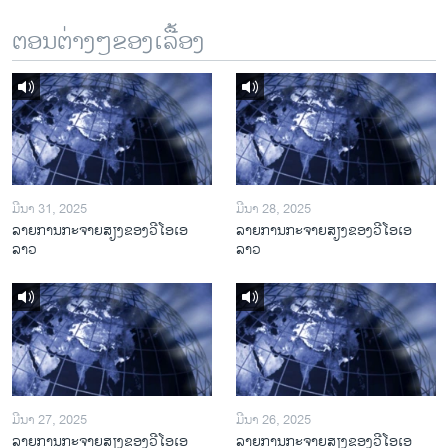
ຕອນຕ່າງໆຂອງເລື້ອງ
ມີນາ 31, 2025
ມີນາ 28, 2025
ລາຍການກະຈາຍສຽງຂອງວີໂອເອ
ລາຍການກະຈາຍສຽງຂອງວີໂອເອ
ລາວ
ລາວ
ມີນາ 27, 2025
ມີນາ 26, 2025
ລາຍການກະຈາຍສຽງຂອງວີໂອເອ
ລາຍການກະຈາຍສຽງຂອງວີໂອເອ