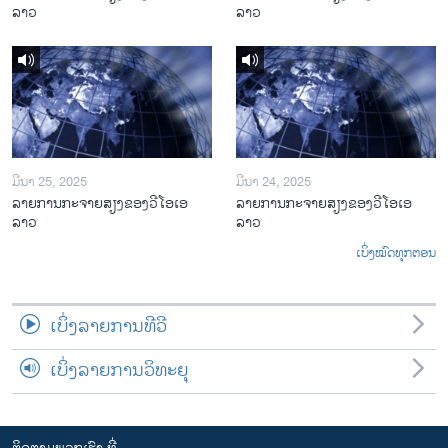
ລາວ
ລາວ
ມີນາ 25, 2025
ມີນາ 24, 2025
ລາຍການກະຈາຍສຽງຂອງວີໂອເອ
ລາຍການກະຈາຍສຽງຂອງວີໂອເອ
ລາວ
ລາວ
ເບິ່ງໝົດທຸກຕອນ
ເບິ່ງລາຍການທີວີ
ເບິ່ງລາຍການວິທະຍຸ