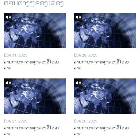
ຕອນຕ່າງໆຂອງເລື້ອງ
ມີນາ 31, 2025
ມີນາ 28, 2025
ລາຍການກະຈາຍສຽງຂອງວີໂອເອ
ລາຍການກະຈາຍສຽງຂອງວີໂອເອ
ລາວ
ລາວ
ມີນາ 27, 2025
ມີນາ 26, 2025
ລາຍການກະຈາຍສຽງຂອງວີໂອເອ
ລາຍການກະຈາຍສຽງຂອງວີໂອເອ
ລາວ
ລາວ