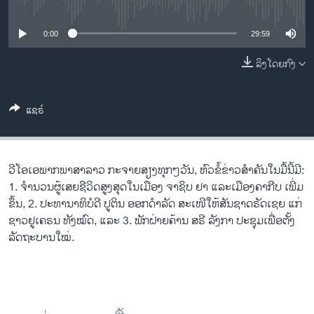
No media source currently available
ວິທະຍາສາດ-ເທັກໂນໂລຈີ
ທຸລະກິດ
0:00
29:59
ພາສາອັງກິດ
ລິງໂດຍກົງ
ວີດີໂອ
ແຊຣ໌
ສຽງ
ລາຍການກະຈາຍສຽງ
ຕິດຕາມພວກເຮົາ ທີ່
ລາຍງານ
ວີ​ໂອ​ເອພາກ​ພາສາ​ລາວ​ ກະຈາຍສຽງ​ທຸກໆ​ວັນ, ຫົວຂໍ້ຂ່າວສໍາຄັນໃນມື້ນີ້ມີ:
1. ຈຳ​ນວນ​ຜູ້​ເສຍ​ຊີ​ວິດ​ສູງ​ສຸດ​ໃນ​ເມືອງ ຈາ​ຊິບ ຢາ ແລະເມືອງຄາກີບ ເພີ່ມ​
ຂຶ້ນ, 2. ປະທານາທິບໍດີ ປູຕິນ ອອກດຳລັດ ສະເໜີໃຫ້ສັນຊາດຣັດເຊຍ ແກ່
ພາສາຕ່າງໆ
ຊາວຢູເຄຣນ ທັງໝົດ, ແລະ 3. ພັກ​ຝ່າຍ​ຄ້ານ​ ສ​ຣີ​ ລັງ​ກາ ປະ​ຊຸມ​ເພື່ອ​ຕັ້ງ​
ລັດ​ຖະ​ບານ​ໃໝ່.