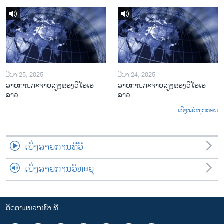
ມີນາ 25, 2025
ມີນາ 24, 2025
ລາຍການກະຈາຍສຽງຂອງວີໂອເອ
ລາຍການກະຈາຍສຽງຂອງວີໂອເອ
ລາວ
ລາວ
ເບິ່ງໝົດທຸກຕອນ
ເບິ່ງລາຍການທີວີ
ເບິ່ງລາຍການວິທະຍຸ
ຕິດຕາມພວກເຮົາ ທີ່