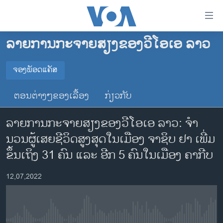
ລິ້ງ
ສຳຫລັບ
ເຂົ້າ
ລາຍການກະຈາຍສຽງຂອງວີໂອເອ ລາວ
ຫາ
ໂຮມເພຈ
ຂ້າມ
ລາວ
ຈອງພັອດແຄັສ
ຂ້າມ
ຈອງພັອດແຄັສ
ອາເມຣິກາ
ຂ້າມ
ຕອນຕ່າງໆຂອງເລື້ອງ
ກ່ຽວກັບ
ໄປ
ການເລືອກຕັ້ງ ປະທານາທີບໍດີ ສະຫະລັດ 2024
Spotify
ຫາ
ລາຍການກະຈາຍສຽງຂອງວີໂອເອ ລາວ: ຈຳ​
ຂ່າວ​ຈີນ
ຊອກ
ນວນ​ຜູ້​ເສຍ​ຊີ​ວິດ​ສູງ​ສຸດ​ໃນ​ເມືອງ ຈາ​ຊິບ ຢາ ເພີ່ມ​
ຄົ້ນ
ໂລກ
YouTube
ຂຶ້ນ​ເຖິງ 31 ຄົນ ແລະ ອີກ 5 ຄົນ​ໃນ​ເມືອງ ຄາ​ກີບ
ເອເຊຍ
ຈອງ
12,07,2022
ອິດສະຫຼະພາບດ້ານການຂ່າວ
ຊີວິດຊາວລາວ
ຊຸມຊົນຊາວລາວ