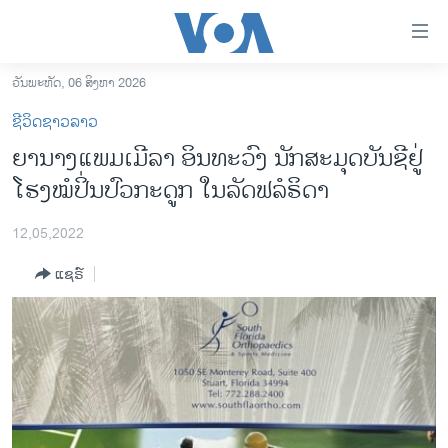
ລິ້ງ
ສຳຫລັບ
ເຂົ້າ
ວັນພະຫັດ, 06 ສິງຫາ 2026
ຫາ
ໂຮມເພຈ
ຊີວິດຊາວລາວ
ຂ້າມ
ລາວ
ຍາ​ນາງ​ແພມ​ເມີ​ລາ ອິນ​ທະ​ວົງ ນັກ​​ສະ​ມຸດບັນ​ຊີ​ຢູ່​
ຂ້າມ
ອາເມຣິກາ
ໂຮງໝໍ​ປິ່ນ​ປົວ​ກະ​ດູກ ໃນ​ລັດ​ຟ​ລໍ​ຣິ​ດາ
ຂ້າມ
ໄປ
ການເລືອກຕັ້ງ ປະທານາທີບໍດີ ສະຫະລັດ 2024
ຫາ
12,05,2022
ຂ່າວ​ຈີນ
ຊອກ
ແຊຣ໌
ຄົ້ນ
ໂລກ
ເອເຊຍ
ອິດສະຫຼະພາບດ້ານການຂ່າວ
ຊີວິດຊາວລາວ
ຊຸມຊົນຊາວລາວ