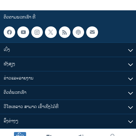
ຕິດຕາມພວກເຮົາ ທີ່
ເບິ່ງ
ຟັງສຽງ
ຂ່າວແລະລາຍງານ
ຕິດຕໍ່ພວກເຮົາ
ວີໂອເອລາວ ສາມາດ ເຂົ້າເຖິງໄດ້ທີ່
​ລິ້ງ​ຕ່າງໆ
ຕາມເວລາໃນລາວ