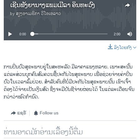
ເຊີນ​ຟັງ​ຍາ​ນາງ​ແພມ​ເມີ​ລ​າ ອິນ​ທະ​ວົງ
by
ສຽງອາເມຣິກາ ວີໂອເອລາວ
No media source currently available
0:00
2:00
ລິງໂດຍກົງ
​ການ​ປິ່ນ​ປົວ​ສຸ​ຂະ​ພາບຢູ່​ໃນ​ສະ​ຫະ​ລັດ ມີ​ລ​າ​ຄາ​ແພງ​ຫລາຍ. ເພາະ​ສະ​ນັ້ນ
ແຕ່​ລະ​ສ່ວນ​ບຸກຄົນ​ສົມ​ຄວນ​ຊື້ປະ​ກັນ​ໄພ​ສຸ​ຂະ​ພາບ ເພື່ອ​ຊ່ວຍ​ຈ່າຍ​ຄ່າ​ປິ່ນ​
ປົວໃນ​ເວ​ລ​າ​ລົ້ມ​ປ່ວຍ. ສໍ​າ​ລັບຄົນ​ທີ່ບໍ່​ມີ​ປະ​ກັນ​ໄພ​ສຸ​ຂະ​ພ​າບ​ນັ້ນ ເຂົາ​ເຈົ້າ​
ຕ້ອງ​ໄດ້​ຈ່າຍ​ເປັນ​ເງິນ​ສົດ ຊຶ່ງ​ຈະມີ​ບັນ​ຊີ​ຈ່າຍ​ຜ່ອນໄດ້ ໃນ​ແຕ່​ລະ​ເດືອນຈົນ​
ກວ່າ​ວ່າ​ໝົດ​ກຳ​ນົດ.
ແຊຣ໌
Follow us
ທ່ານອາດມັກອ່ານເລື້ອງນີ້ຕື່ມ