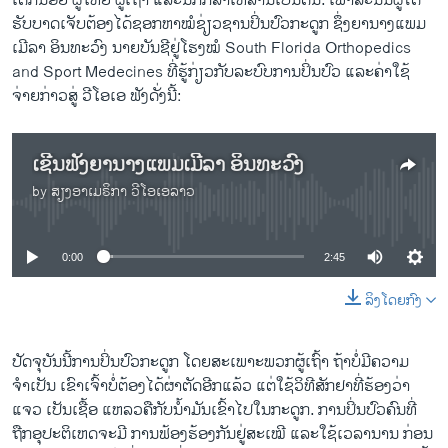
ເດັກ​ນ້ອຍ ຜູ້​ໃຫ​ຍ່ ຜູ້​ເຖົ້າ ແລະ​ນັກ​ກິ​ລາ​ເຫລົ່​າ​ນີ້​ເປັນ​ຕົ້ນ. ເພ​າ​ສະ​ນັ້ນຜູ້​ໄດ້​
ຮັບ​ບາດ​ເຈັບ​ຕ້ອງ​ໄດ້​ຊອກ​ຫາ​ໝໍຊ່ຽວ​ຊານປິ່ນ​ປົວກະ​ດູກ​ ຊຶ່ງ​ຍາ​ນາງ​ແພມ​
ເມີ​ລາ ອິນ​ທະ​ວົງ ນາຍ​ບັນ​ຊີ​ຢູ່​ໂຮງ​ໝໍ South Florida Orthopedics
and Sport Medecines ທີ່ຮູ້​ກ່ຽວ​ກັບ​ລະ​ບົບ​ການ​ປິ່ນ​ປົວ ແລະ​ຄ່າ​ໃຊ້
ຈ່າຍກ່າວສູ່ ວີ​ໂອ​ເອ ​ຟັງ​ດັ່ງ​ນີ້:
ເຊີນ​ຟັງ​ຍາ​ນາງ​ແພມ​ເມີ​ລາ ອິນ​ທະ​ວົງ
by
ສຽງອາເມຣິກາ ວີໂອເອລາວ
No media source currently available
0:00
2:45
ລິງໂດຍກົງ
ປັດ​ຈຸ​ບັນ​ນີ້​ການ​ປິ່ນ​ປົວ​ກະ​ດູກ ໂດຍ​ສະ​ເພາະພວກ​ຜູ້​ເຖົ້າ ​ຖ້າ​ບໍ່ມີ​ຄວາມ​
ຈຳເປັນ ເຂົາ​ເຈົ້າ​ບໍ່​ຕ້ອງ​ໄດ້ຜ່າ​ຕັດ​ອີກ​ແລ້ວ ແຕ່​ໃຊ້​ວິ​ທີ​ສັກ​ຢາ​ທີ່ຮ້ອງວ່າ​
ແຈວ ​ເປັນ​ເຊື້ອ ແຫລວ​ຄື​ກັບ​ນໍ້າ​ມັນ​ເຂົ້າ​ໄປ​ໃນ​ກະ​ດູກ. ການ​ປິ່ນ​ປົວ​ຄົນ​ທີ່​
ຖືກ​ອຸ​ປະ​ຕິ​ເຫດຈະມີ ການ​ຟ້ອງ​ຮ້ອງ​ກັນຢູ່​ສະ​ເໝີ ແລະ​ໃຊ້​ເວ​ລານານ​ ກ່ອນ​