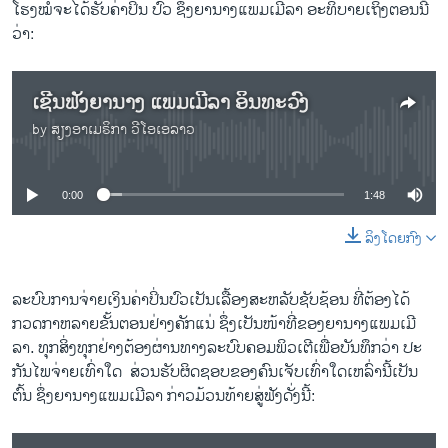
ໂຮງ​ໝໍ​ຈະ​ໄດ້​ຮັບ​ຄ່າ​ປິ່ນ ​ປົ​ວ ຊຶ່ງ​ຍາ​ນາງ​ແພມ​ເມີ​ລາ ອະ​ທິ​ບາຍ​ເຖິງ​ຕອນ​ນີ້​
ວ່າ:
​ເຊີນ​ຟັງ​ຍາ​ນາງ ແພ​ມ​ເມີ​ລ​າ ອິນ​ທະ​ວົງ
by
ສຽງອາເມຣິກາ ວີໂອເອລາວ
No media source currently available
0:00
1:48
ລິງໂດຍກົງ
​ລະ​ບົບ​ການ​ຈ່າຍ​ເງິນ​ຄ່າ​ປິ່ນ​ປົວ​ເປັນ​ເລື້ອງ​ສະຫ​ລັບ​ຊັບ​ຊ້ອນ​ ທີ່​ຕ້ອງ​ໄດ້​
ກວດ​ກາ​ຫລາຍ​ຂັ້ນ​ຕອນ​ຢ່າ​ງ​ຄັກ​ແນ່ ຊຶ່ງເປັນ​ໜ້າ​ທີ່​ຂອງ​ຍາ​ນາງ​ແພມ​ເມີ
ລາ. ​ທຸກ​ສິ່ງ​ທຸກ​ຢ່າງຕ້ອງ​ຜ່ານ​ທາງ​ລະ​ບົບ​ຄ​ອມ​ພິວ​ເຕີ​ເພື່ອ​ບັນ​ທຶກວ່າ ປະ​
ກັນ​ໄພ​ຈ່າຍ​ເທົ່າ​ໃດ ​ ​ສ່ວນຮັບ​ຜິດ​ຊອບຂອງ​ຄົນ​ເຈັບເທົ່າ​ໃດ​ເຫລົ່າ​ນີ້​ເປັນ​
ຕົ້ນ ຊຶ່ງ​ຍາ​ນາງ​ແພມ​ເມີ​ລາ ກ່າວ​ມ້ວນ​ທ້າຍ​ສູ່​ຟັງ​ດັ່ງ​ນີ້: