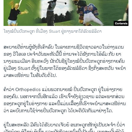
ວິທະຍາສາດ-ເທັກໂນໂລຈີ
ທຸລະກິດ
ພາສາອັງກິດ
ໂຮງ​ໝໍ​ປິ່ນ​ປົວ​ກະ​ດູກ ທີ່​ເມືອງ Stuart ຢູ່​ທາງ​ພາກ​ໃຕ້​ລັດ​ຟ​ລໍ​ລິ​ດາ
ວີດີໂອ
ສະບາຍດີທ່່ານຜູ້ຟັງທີ່ເຄົາລົບ ໃນລາຍການຊິວິດຊາວລາວໃນຕ່າງແດນ
ສຽງ
ຂອງ ວີໂອເອ ປະຈຳວັນພະຫັດມື້ນີ້ ທ່ານ​ຈະ​ໄດ້​ຟັງ​ການ​ໂອ້​ລົມ ກັບ ຍາ​
ລາຍການກະຈາຍສຽງ
ນາງແພມ​ເມີ​ລາ ອິນ​ທະ​ວົງ ນັກບັນ​ຊີຢູ່​ໂຮງໝໍ​ປິ່ນ​ປົວກະ​ດູກ​ຮ່າງ​ກາຍຄົນ
ຕິດຕາມພວກເຮົາ ທີ່
ຢູ່​ເມືອງ Stuart ຕັ້ງ​ຢູ່​ໃນ​ພາກ​ໃຕ້​ຂອງລັດຟ​ລໍ​ຣິ​ດາ ຊຶ່ງກິ່ງ​ສະ​ຫວັນ ຈະ​ນຳ​
ລາຍງານ
ມາ​ສະ​ເໜີ​ທ່ານ ໃນ​ອັນ​ດັບ​ຕໍ່​ໄປ.
ຄຳ​ວ່າ Orthopedics ແມ່ນພວ​ກ​ນ​າຍໝໍ ​ປິ່ນ​ປົວກະ​ດູກ​ ຢູ່​ໃນ​ຮ່າງ​ກາຍ​
ພາສາຕ່າງໆ
ຂອງ​ຄົນ. ນອກ​ຈາກ​ນັ້ນ​ອີກ​ແລ້ວ ເຂົ​າ​ເຈົ້າ​ຍັງ​ຊ່​ຽວ​ຊານ ແຕ່​ລະພ​າກ​ສ່ວນ
ຂອງ​ກະ​ດູກຢູ່​ໃນຮ່າງ​ກາຍ ແລະ​ນີ້​ແມ່ນ​ເລື້ອງ​ທີ່​ເຮົາ​ຈະ​ນຳ​ມາ​ສະ​ເໜີ​ທ່ານ​
ວ່າ ລະ​ບົບ​ການ​ໃຊ້​ຈ່າຍ​ປິ່ນ​ປົວກະ​ດູກ ​ໄດ້​ປະ​ຕິ​ບັດ​ກັນ​ມ​າ​ຢ່າງ​ໃດ.
​ຢູ່​ໃນ​ສະ​ຫະ​ລັດ ມີ​ຄົນ​ໄດ້​ຮັບ​ບາດ​ເຈັບ​ຍ້ ອນ​ກະ​ດູກ​ຫັກ​ຢູ່​ເປັນ​ປະ​ຈຳ ບໍ່​ວ່າ​