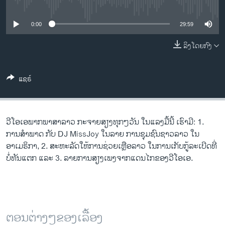
No media source currently available
ວິທະຍາສາດ-ເທັກໂນໂລຈີ
ທຸລະກິດ
0:00
29:59
ພາສາອັງກິດ
ລິງໂດຍກົງ
ວີດີໂອ
ແຊຣ໌
ສຽງ
ລາຍການກະຈາຍສຽງ
ຕິດຕາມພວກເຮົາ ທີ່
ລາຍງານ
ວີ​ໂອ​ເອພາກ​ພາສາ​ລາວ​ ກະຈາຍສຽງ​ທຸກໆ​ວັນ ໃນ​ແລງມື້ນີ້ ເຮົາ​ມີ: 1. ​
ການ​ສຳພາດ ກັບ DJ MissJoy ໃນລາຍ ການຊຸມຊົນຊາວລາວ ໃນ
ອາເມຣິກາ, 2. ສະ​ຫະ​ລັດໃຫ້​ການ​ຊ່ວຍ​ເຫຼືອ​ລາວ ໃນ​ການ​ເກັບ​ກູ້​ລະ​ເບີດ​ທີ່​
ພາສາຕ່າງໆ
ບໍ່​ທັນ​ແຕກ ແລະ 3. ລາຍ​ການ​ສຽງ​ເພງ​ຈາກ​ແດນ​ໄກ​ຂອງວີ​ໂອ​ເອ.
ຕອນຕ່າງໆຂອງເລື້ອງ