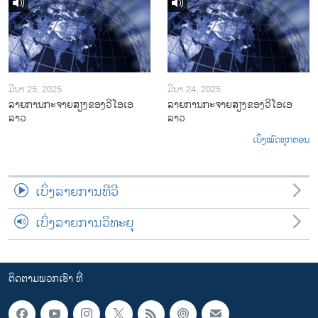
ມີນາ 25, 2025
ມີນາ 24, 2025
ລາຍການກະຈາຍສຽງຂອງວີໂອເອ
ລາຍການກະຈາຍສຽງຂອງວີໂອເອ
ລາວ
ລາວ
ເບິ່ງໝົດທຸກຕອນ
ເບິ່ງລາຍການທີວີ
ເບິ່ງລາຍການວິທະຍຸ
ຕິດຕາມພວກເຮົາ ທີ່