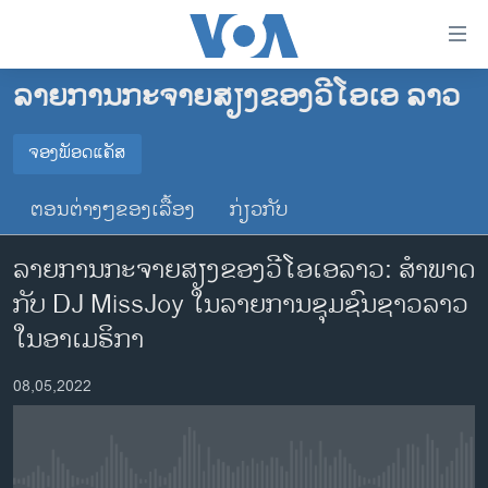
ລິ້ງ
ສຳຫລັບ
ເຂົ້າ
ລາຍການກະຈາຍສຽງຂອງວີໂອເອ ລາວ
ຫາ
ໂຮມເພຈ
ຂ້າມ
ລາວ
ຈອງພັອດແຄັສ
ຂ້າມ
ຈອງພັອດແຄັສ
ອາເມຣິກາ
ຂ້າມ
ຕອນຕ່າງໆຂອງເລື້ອງ
ກ່ຽວກັບ
ໄປ
ການເລືອກຕັ້ງ ປະທານາທີບໍດີ ສະຫະລັດ 2024
Spotify
ຫາ
ລາຍການກະຈາຍສຽງຂອງວີໂອເອລາວ: ສຳພາດ
ຂ່າວ​ຈີນ
ຊອກ
ກັບ DJ MissJoy ໃນລາຍການຊຸມຊົນຊາວລາວ
ຄົ້ນ
ໂລກ
YouTube
ໃນອາເມຣິກາ
ເອເຊຍ
ຈອງ
08,05,2022
ອິດສະຫຼະພາບດ້ານການຂ່າວ
ຊີວິດຊາວລາວ
ຊຸມຊົນຊາວລາວ