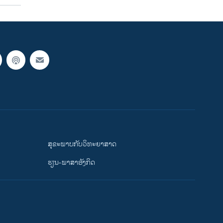
ສຸຂະພາບກັບວິທະຍາສາດ
ຮຽນ-ພາສາອັງກິດ