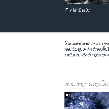
ວິທະຍາສາດ-ເທັກໂນໂລຈີ
ຄລິກເພື່ອເປີດ
ທຸລະກິດ
ພາສາອັງກິດ
ວີດີໂອ
ສຽງ
ວີ​ໂອ​ເອພາກ​ພາສາ​ລາວ​ ກະຈາຍສຽງ
ກາຍ​ເປັນ​ອຸບ​ປະ​ສັກ ຕໍ່​ການ​ຟື້ນ
ລາຍການກະຈາຍສຽງ
ໄສ​ປັນ​ຍາ​ປະ​ດ​ິດ​ເຂົ້າ​ຊ່ວຍ ແລ
ລາຍງານ
ຕອນຕ່າງໆຂອງເລື້ອ