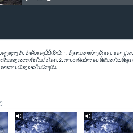
​ທຸກໆ​ວັນ ສຳ​ລັບ​ແລງມື້​ນີ້ເຮົາ​ມີ: 1. ສົງ​ຄາມ​ລະ​ຫວ່າງ​ຣັດ​ເຊຍ ແລະ ​ຢູ ​ເຄ​
​ໂຕ​ຄືນ​ຂອງ​ເສດ​ຖະ​ກິດ​ໃນ​ທົ່ວ​ໂລກ, 2. ການ​ຜະ​ລິດ​ນ້ຳ​ຫອມ ທີ່​ທັນ​ສ​ະ​ໄໝ​ທີ່​ສຸດ
ະ ລາຍ​ການ​ເມືອງ​ລາວ​ໃນ​ປັດ​ຈຸ​ບັນ.
ງ