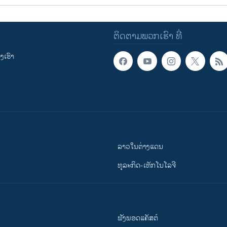
ຕິດຕາມພວກເຮົາ ທີ່
ເຮົາ
ລາວໃນຕ່າງແດນ
ທຸລະກິດ-ເທັກໂນໂລຈີ
ຟັງພອດແຄັສຕ໌