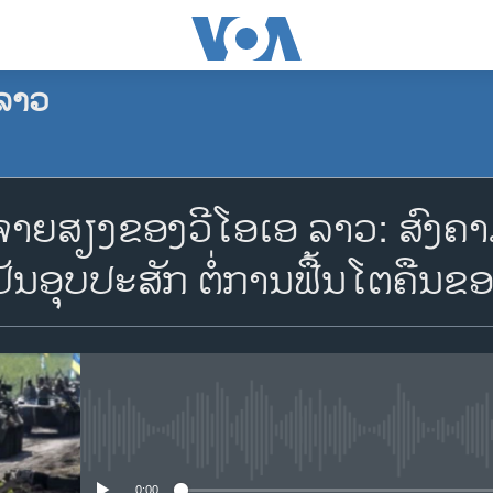
ລາວ
ຈອງພັອດແຄັສ
ສຽງຂອງວີໂອເອ ລາວ: ​ສົງ​ຄາມ​ລະ
Apple Podcasts
ັນ​ອຸບ​ປະ​ສັກ ຕໍ່​ການ​ຟື້ນ​ໂຕ​ຄືນ​ຂ
Spotify
YouTube
No media source currently availa
ຈອງ
0:00