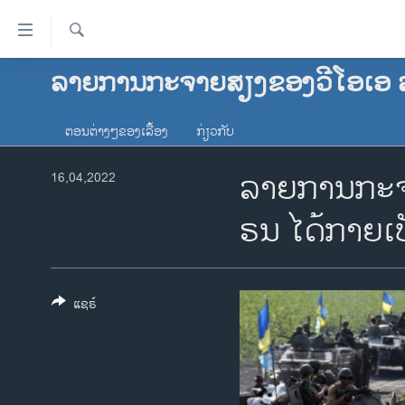
ລິ້ງ
ສຳຫລັບ
ເຂົ້າ
ຄົ້ນຫາ
ລາຍການກະຈາຍສຽງຂອງວີໂອເອ 
ໂຮມເພຈ
ຫາ
ລາວ
ຂ້າມ
ຕອນຕ່າງໆຂອງເລື້ອງ
ກ່ຽວກັບ
ຂ້າມ
ອາເມຣິກາ
ຂ້າມ
ລາຍການກະຈາຍ
ການເລືອກຕັ້ງ ປະທານາທີບໍດີ ສະຫະລັດ
16,04,2022
ໄປ
2024
ຫາ
ຣນ ໄດ້​ກາຍ​ເປ
ຂ່າວ​ຈີນ
ຊອກ
ຄົ້ນ
ໂລກ
ເອເຊຍ
ແຊຣ໌
ອິດສະຫຼະພາບດ້ານການຂ່າວ
ຊີວິດຊາວລາວ
ຊຸມຊົນຊາວລາວ