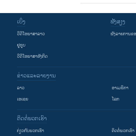
ເບິ່ງ
ຟັງສຽງ
ວີດີໂອພາສາລາວ
ຟັງລາຍການຂອງ
ຢູທູບ
ວີດີໂອພາສາອັງກິດ
ຂ່າວແລະລາຍງານ
ລາວ
ອາເມຣິກາ
ເອເຊຍ
ໂລກ
ຕິດຕໍ່ພວກເຮົາ
ກ່ຽວກັບພວກເຮົາ
ຕິດຕໍ່ພວກເຮົາ