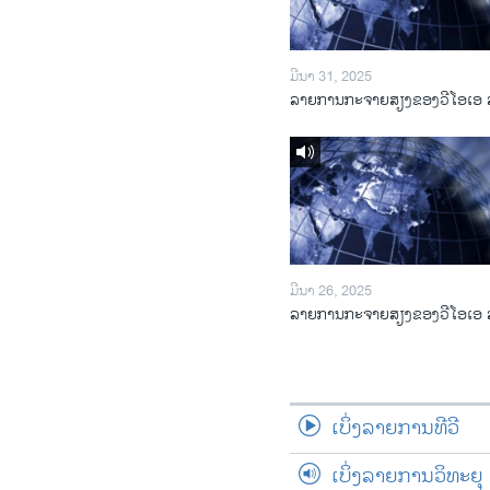
ມີນາ 31, 2025
ລາຍການກະຈາຍສຽງຂອງວີໂອເອ 
ມີນາ 26, 2025
ລາຍການກະຈາຍສຽງຂອງວີໂອເອ 
ເບິ່ງລາຍການທີວີ
ເບິ່ງລາຍການວິທະຍຸ