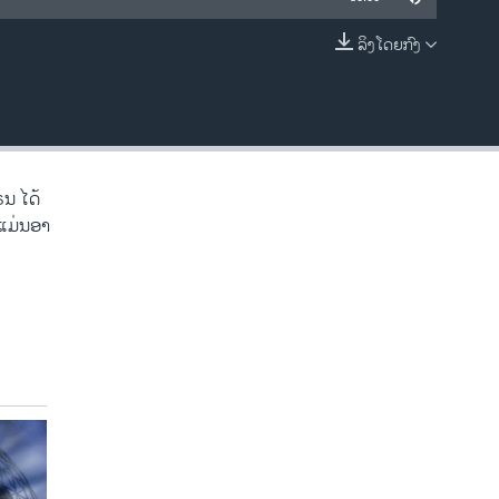
ລິງໂດຍກົງ
EMBED
ຣນ ໄດ້​
 ແມ່ນ​ອາ​