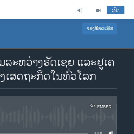
ສົດ
ຈອງພັອດແຄັສ
​ຫວ່າງ​ຣັດ​ເຊຍ ແລະ​ຢູ​ເຄ​
ອງ​ເສດ​ຖະ​ກິດ​ໃນ​ທົ່ວ​ໂລກ
EMBED
ble
30:00