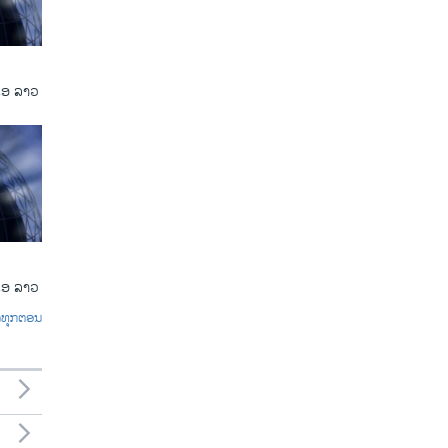
ເອ ລາວ
ເອ ລາວ
ົດທຸກຕອນ