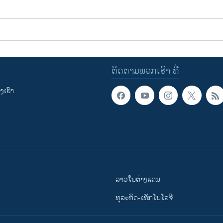
ຕິດຕາມພວກເຮົາ ທີ່
ເຮົາ
ລາວໃນຕ່າງແດນ
ທຸລະກິດ-ເທັກໂນໂລຈີ