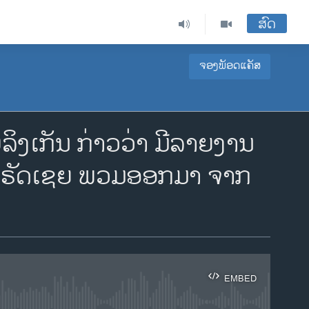
ສົດ
ຈອງພັອດແຄັສ
ງເກັນ ກ່າວວ່າ ມີລາຍງານ
ຳຂອງຣັດເຊຍ ພວມອອກມາ ຈາກ
EMBED