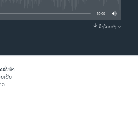
ble
30:00
ລິງໂດຍກົງ
EMBED
ານທີ່ໜ້າ
ານເປັນ
ໂທດ