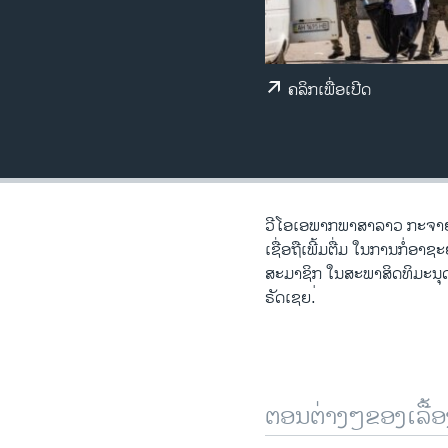
ວິທະຍາສາດ-ເທັກໂນໂລຈີ
ທຸລະກິດ
ຄລິກເພື່ອເປີດ
ພາສາອັງກິດ
ວີດີໂອ
ສຽງ
ລາຍການກະຈາຍສຽງ
ວີ​ໂອ​ເອພາກ​ພາສາ​ລາວ​ ກະຈາຍສ
ລາຍງານ
ເຊື່ອຖືເພີ້ມຕື່ມ ໃນການກໍ
ສະມາຊິກ ໃນສະພາສິດທິມະນຸດ
ຣັດເຊຍ. ່
ຕອນຕ່າງໆຂອງເລື້ອ