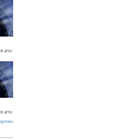
ເອ ລາວ
ເອ ລາວ
ົດທຸກຕອນ