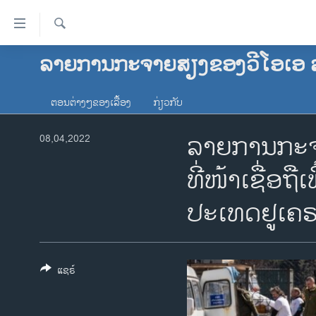
ລິ້ງ
ສຳຫລັບ
ເຂົ້າ
ຄົ້ນຫາ
ລາຍການກະຈາຍສຽງຂອງວີໂອເອ 
ໂຮມເພຈ
ຫາ
ລາວ
ຂ້າມ
ຕອນຕ່າງໆຂອງເລື້ອງ
ກ່ຽວກັບ
ຂ້າມ
ອາເມຣິກາ
ຂ້າມ
ລາຍການກະຈາ
ການເລືອກຕັ້ງ ປະທານາທີບໍດີ ສະຫະລັດ
08,04,2022
ໄປ
2024
ຫາ
ທີ່ໜ້າເຊື່ອ
ຂ່າວ​ຈີນ
ຊອກ
ຄົ້ນ
ປະເທດຢູເຄ
ໂລກ
ເອເຊຍ
ອິດສະຫຼະພາບດ້ານການຂ່າວ
ແຊຣ໌
ຊີວິດຊາວລາວ
ຊຸມຊົນຊາວລາວ