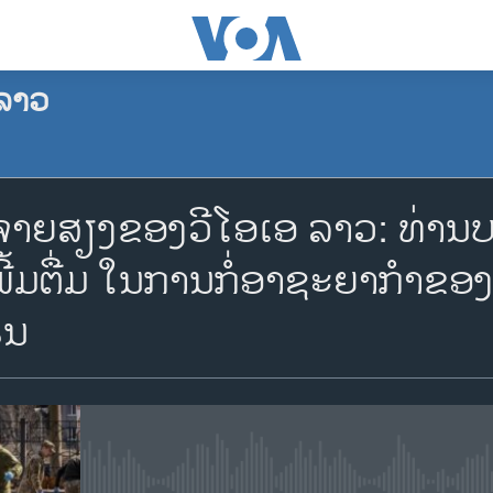
ລາວ
ຈອງພັອດແຄັສ
ຍສຽງຂອງວີໂອເອ ລາວ: ທ່ານບລິ
Apple Podcasts
ຖືເພີ້ມຕື່ມ ໃນການກໍ່ອາຊະຍາກ
ຣນ
Spotify
YouTube
ຈອງ