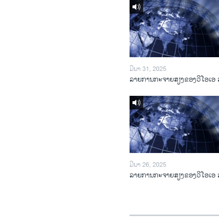
ມີນາ 31, 2025
ລາຍການກະຈາຍສຽງຂອງວີໂອເອ 
ມີນາ 26, 2025
ລາຍການກະຈາຍສຽງຂອງວີໂອເອ 