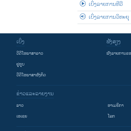
ເບິ່ງລາຍການທີວີ
ເບິ່ງລາຍການວິທະຍຸ
ເບິ່ງ
ຟັງສຽງ
ວີດີໂອພາສາລາວ
ຟັງລາຍການຂອງ
ຢູທູບ
ວີດີໂອພາສາອັງກິດ
ຂ່າວແລະລາຍງານ
ລາວ
ອາເມຣິກາ
ເອເຊຍ
ໂລກ