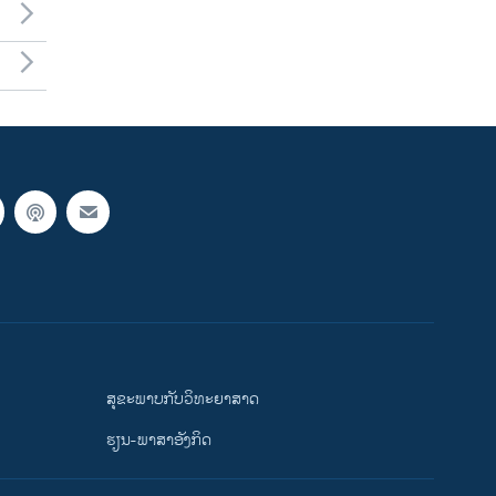
ສຸຂະພາບກັບວິທະຍາສາດ
ຮຽນ-ພາສາອັງກິດ