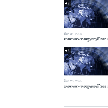
ມີນາ 31, 2025
ລາຍການກະຈາຍສຽງຂອງວີໂອເອ 
ມີນາ 26, 2025
ລາຍການກະຈາຍສຽງຂອງວີໂອເອ 