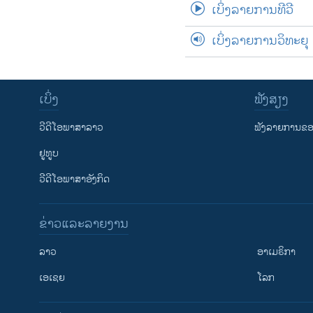
ເບິ່ງລາຍການທີວີ
ເບິ່ງລາຍການວິທະຍຸ
ເບິ່ງ
ຟັງສຽງ
ວີດີໂອພາສາລາວ
ຟັງລາຍການຂອງ
ຢູທູບ
ວີດີໂອພາສາອັງກິດ
ຂ່າວແລະລາຍງານ
ລາວ
ອາເມຣິກາ
ເອເຊຍ
ໂລກ