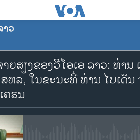
ລາວ
ຈອງພັອດແຄັສ
ຍສຽງຂອງວີໂອເອ ລາວ: ທ່ານ ເຊ
Apple Podcasts
ສຫລ, ໃນຂະນະທີ່ ທ່ານ ໄບເດັນ
 ຢູເຄຣນ
Spotify
YouTube
ຈອງ