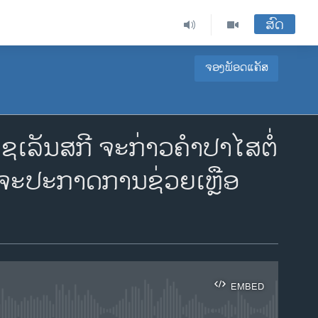
ສົດ
ຈອງພັອດແຄັສ
ເລັນສກີ ຈະກ່າວຄຳປາໄສຕໍ່
 ຈະປະກາດການຊ່ວຍເຫຼືອ
EMBED