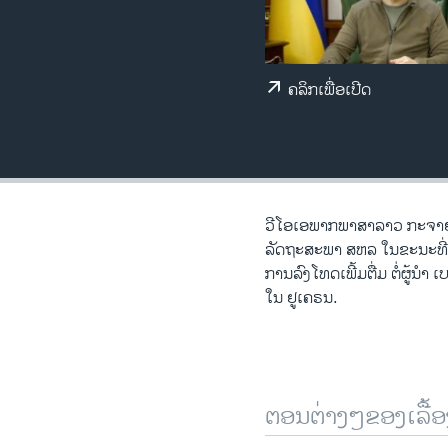
ວິທະຍາສາດ-ເທັກໂນໂລຈີ
ທຸລະກິດ
ຄລິກເພື່ອເປີດ
ພາສາອັງກິດ
ວີດີໂອ
ສຽງ
ລາຍການກະຈາຍສຽງ
ວີ​ໂອ​ເອພາກ​ພາສາ​ລາວ​ ກະຈາຍສ
ລາຍງານ
ລັດຖະສະພາ ສຫລ ໃນຂະນະທີ່ ທ
ການລົງໂທດເພີ້ມຕື່ມ ຕໍ່ຜູ້ນ
ໃນ ຢູເຄຣນ.
ຕອນຕ່າງໆຂອງເລື້ອ