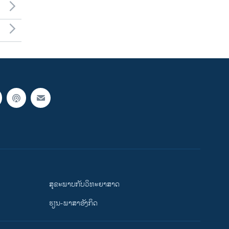
ສຸຂະພາບກັບວິທະຍາສາດ
ຮຽນ-ພາສາອັງກິດ