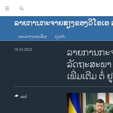
ລິ້ງ
ສຳຫລັບ
ເຂົ້າ
ຄົ້ນຫາ
ລາຍການກະຈາຍສຽງຂອງວີໂອເອ 
ໂຮມເພຈ
ຫາ
ລາວ
ຂ້າມ
ຕອນຕ່າງໆຂອງເລື້ອງ
ກ່ຽວກັບ
ຂ້າມ
ອາເມຣິກາ
ຂ້າມ
ລາຍການກະຈາ
ການເລືອກຕັ້ງ ປະທານາທີບໍດີ ສະຫະລັດ
16,03,2022
ໄປ
2024
ຫາ
ລັດຖະສະພາ 
ຂ່າວ​ຈີນ
ຊອກ
ຄົ້ນ
ເພີ່ມເຕີມ ຕໍ່
ໂລກ
ເອເຊຍ
ອິດສະຫຼະພາບດ້ານການຂ່າວ
ແຊຣ໌
ຊີວິດຊາວລາວ
ຊຸມຊົນຊາວລາວ