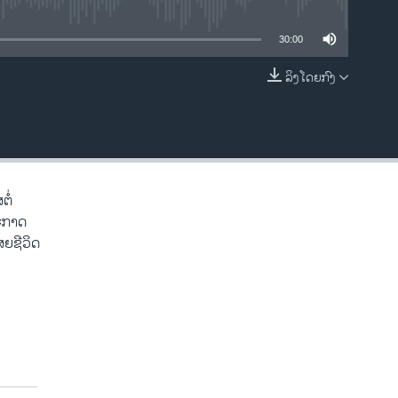
ble
30:00
ລິງໂດຍກົງ
EMBED
ຕໍ່
ປະກາດ
ສຍຊີວິດ