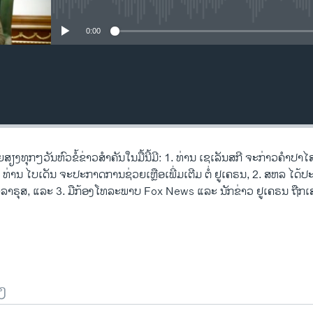
No media source currently availa
0:00
ຽງ​ທຸກໆ​ວັນຫົວຂໍ້ຂ່າວສໍາຄັນໃນມື້ນີ້ມີ: 1. ທ່ານ ເຊເລັນສກີ ຈະກ່າວຄຳປາໄສ
່ານ ໄບເດັນ ຈະປະກາດການຊ່ວຍເຫຼືອເພີ່ມເຕີມ ຕໍ່ ຢູເຄຣນ, 2. ສຫລ ໄດ້
ຳ ເບລາຣຸສ, ແລະ 3. ມືກ້ອງໂທລະພາບ Fox News ແລະ ນັກຂ່າວ ຢູເຄຣນ ຖືກເ
ງ