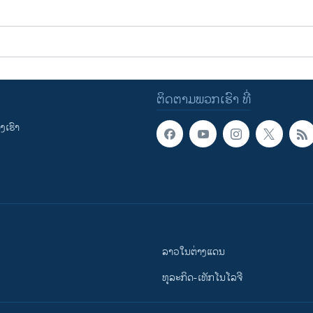
ຕິດຕາມພວກເຮົາ ທີ່
ເຮົາ
ລາວໃນຕ່າງແດນ
ທຸລະກິດ-ເທັກໂນໂລຈີ