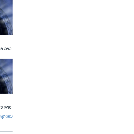
ເອ ລາວ
ເອ ລາວ
ົດທຸກຕອນ